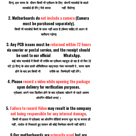
दिन), इस समय के दौरान किसी भी प्रॉब्लम के लिए कंपनी मदरबोर्ड के बदले
मदरबोर्ड ही देंगे ( पैसे वापस नहीं मिलेगा)
2. Motherboards do
not include a camera
(Camera
must be purchased separately).
किसी भी मदरबोर्ड कैमरे के साथ नहीं आता है (कैमरा चाहिए तो अलग से
खरीदना पड़ेगा)
3. Any PCB issues must be
returned within 72 hours
via courier or postal service, and the receipt should
be sent to our official WhatsApp.
बाई चांस मदरबोर्ड में किसी भी तरीके का प्रॉब्लम महसूस हो रहा है तो फिर 72
घंटे (3 दिन) के अंदर हमारे ऑफिशियल व्हाट्सएप नंबर जानकारी दे , समय खत्म
होने के बाद हम किसी भी तरीके का जिम्मेदारी नहीं लेंगे।
4. Please
record a video while opening the package
upon delivery for verification purposes.
प्रोडक्ट अपने पास डिलीवर होने के बाद प्रोडक्ट खोलने से पहले अवश्य
ओपनिंग वीडियो बनाएं ।
5.
Failure to record Video
may result in the company
not being responsible for any internal damage
.
किसी भी हालत में प्रोडक्ट का ओपनिंग वीडियो बनाना भूल गए या बनाया ही
नहीं , पार्सल से निकलते हुए सामान की कोई जिम्मेदार कंपनी नहीं रहेगी I
6 Our motherboards are
primarily used
but are