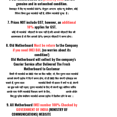
genuine and in untouched condition.
वेबसाइट में दिए गए मदरबोर्ड 100% जेनुइन अनटच ब्रांड न्यू कंडीशन, कोई
रिपेयर किया हुआ मदरबोर्ड नहीं है, लेकिन मदरबोर्ड यूज्ड है।
7. Prices NOT include GST; however, an
additional
18%
applies for GST.
कोई भी मदरबोर्ड जीएसटी के साथ नहीं है,यदि आपको जीएसटी बिल की
आवश्यकता है तो फिर आपको 18% एक्स्ट्रा जीएसटी पे करना होगा।
8. Old Motherboard
Must be return
to the Company
if you need IMEI Bill
. (no worries about its
condition!)
Old Motherboard will collect by the company's
Courier Service after Delivered The Fresh
Motherboard to Customar
किसी भी मदरबोर्ड का IMEI नंबर का बिल चाहिए तो, फिर पुराना वाला मदरबोर्ड
आपको कंपनी एड्रेस में रिटर्न करना होगा, तो ही IMEI बिल कंपनी प्रोवाइड कर
सकते हैं, पुराना वाला मदरबोर्ड किसी भी हालत में क्यों ना हो, कंपनी
का कुछ फर्क नहीं पड़ता, पुराना मदरबोर्ड के लिए भी कंपनी खुद कोरियर सर्विस
आपके पास भेजेंगे मदरबोर्ड पिकअप करने के लिए , आपके ऑर्डर
किए हुए फ्रेश कंडीशन मदरबोर्ड आपका एड्रेस में डिलीवर होने के बाद ।
9. All Motherboard
IMEI number 100% Checked by
GOVERNMENT OF INDIA
(MINISTRY OF
COMMUNICATIONS) WEBSITE