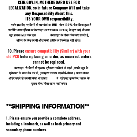
CEIR.GOV.IN, MOTHERBOARD USE FOR
LEGALIZATION. so in future Company Will not take
any Resposebility About this.
ITS YOUR OWN responsibility..
हमारे द्वारा दिए गए किसी भी मदरबोर्ड का IMEI नंबर 100% चेक किया हुआ है
गवर्नमेंट आफ इंडिया का वेबसाइट (
WWW.CEIR.GOV.IN
) के द्वारा चाहे तो आप
खुद हमारा IMEI नंबर इस वेबसाइट के दौरान चेक कर सकते हैं,
भविष्य के लिए कंपनी और किसी तरीके का जिम्मेदार नहीं रहेगा।
10. Please
ensure compatibility (Similar) with your
old PCB
before placing an order, as incorrect orders
cannot be replaced.
वेबसाइट से किसी भी प्रकार प्रोडक्ट खरीदने से पहले ,आपके खुद के
प्रोडक्ट के साथ मैच कर ले, (उदाहरण स्वरूप मदरबोर्ड/कैमरा ), गलत मॉडल
ऑर्डर करने से कंपनी किसी भी हालत में प्रोडक्ट एक्सचेंज/ बादल के
दूसरा चीज/ पैसा वापस नहीं करेगा
**SHIPPING INFORMATION**
1. Please ensure you provide a complete address,
including a landmark, as well as both primary and
secondary phone numbers.