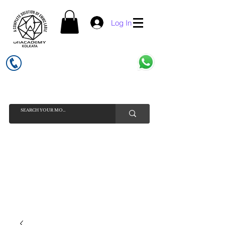
Log In
UFI ACADEMY KOLKATA (OPC) PRIVATE LIMITED
GSTIN - 19AADCU7884Q1Z5
INDIA'S NO 1 ONLINE CELL - PHONE SPARE PARTS SELLER
HELP LINE ( CALL / WHATSAPP ) +91 7619506534 ( SUNDAY
HOLIDAY )