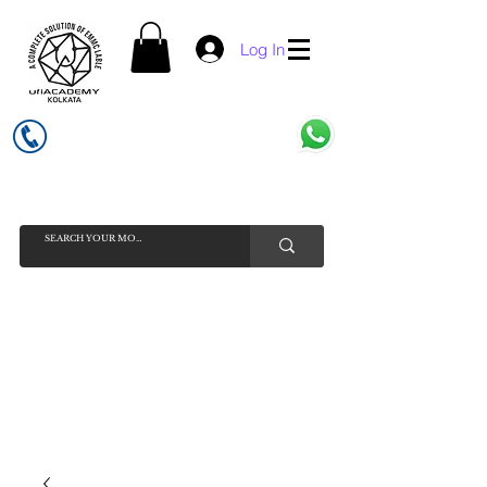
Log In
UFI ACADEMY KOLKATA (OPC) PRIVATE LIMITED
GSTIN - 19AADCU7884Q1Z5
INDIA'S NO 1 ONLINE CELL - PHONE SPARE PARTS SELLER
HELP LINE ( CALL / WHATSAPP ) +91 7619506534 ( SUNDAY
HOLIDAY )