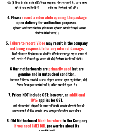
घंटे (3 दिन) के अंदर हमारे ऑफिशियल व्हाट्सएप नंबर जानकारी दे , समय खत्म
होने के बाद हम किसी भी तरीके का जिम्मेदारी नहीं लेंगे।
4. Please
record a video while opening the package
upon delivery for verification purposes.
प्रोडक्ट अपने पास डिलीवर होने के बाद प्रोडक्ट खोलने से पहले अवश्य
ओपनिंग वीडियो बनाएं ।
5.
Failure to record Video
may result in the company
not being responsible for any internal damage
.
किसी भी हालत में प्रोडक्ट का ओपनिंग वीडियो बनाना भूल गए या बनाया ही
नहीं , पार्सल से निकलते हुए सामान की कोई जिम्मेदार कंपनी नहीं रहेगी I
6 Our motherboards are
primarily used
but are
genuine and in untouched condition.
वेबसाइट में दिए गए मदरबोर्ड 100% जेनुइन अनटच ब्रांड न्यू कंडीशन, कोई
रिपेयर किया हुआ मदरबोर्ड नहीं है, लेकिन मदरबोर्ड यूज्ड है।
7. Prices NOT include GST; however, an
additional
18%
applies for GST.
कोई भी मदरबोर्ड जीएसटी के साथ नहीं है,यदि आपको जीएसटी बिल की
आवश्यकता है तो फिर आपको 18% एक्स्ट्रा जीएसटी पे करना होगा।
8. Old Motherboard
Must be return
to the Company
if you need IMEI Bill
. (no worries about its
condition!)