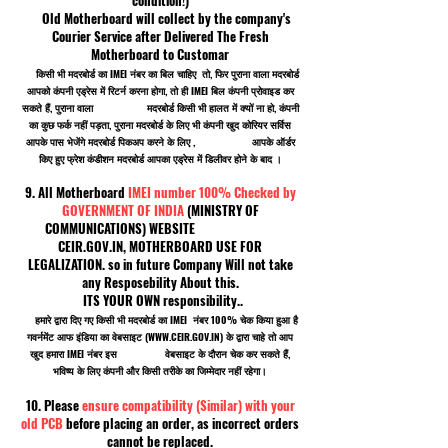
Old Motherboard will collect by the company's
Courier Service after Delivered The Fresh
Motherboard to Customar
किसी भी मदरबोर्ड का IMEI नंबर का बिल चाहिए तो, फिर पुराना वाला मदरबोर्ड
आपको कंपनी एड्रेस में रिटर्न करना होगा, तो ही IMEI बिल कंपनी प्रोवाइड कर
सकते हैं, पुराना वाला मदरबोर्ड किसी भी हालत में क्यों ना हो, कंपनी
का कुछ फर्क नहीं पड़ता, पुराना मदरबोर्ड के लिए भी कंपनी खुद कोरियर सर्विस
आपके पास भेजेंगे मदरबोर्ड पिकअप करने के लिए , आपके ऑर्डर
किए हुए फ्रेश कंडीशन मदरबोर्ड आपका एड्रेस में डिलीवर होने के बाद ।
9. All Motherboard
IMEI number 100% Checked by
GOVERNMENT OF INDIA
(MINISTRY OF
COMMUNICATIONS) WEBSITE
CEIR.GOV.IN, MOTHERBOARD USE FOR
LEGALIZATION. so in future Company Will not take
any Resposebility About this.
ITS YOUR OWN responsibility..
हमारे द्वारा दिए गए किसी भी मदरबोर्ड का IMEI नंबर 100% चेक किया हुआ है
गवर्नमेंट आफ इंडिया का वेबसाइट (
WWW.CEIR.GOV.IN
) के द्वारा चाहे तो आप
खुद हमारा IMEI नंबर इस वेबसाइट के दौरान चेक कर सकते हैं,
भविष्य के लिए कंपनी और किसी तरीके का जिम्मेदार नहीं रहेगा।
10. Please
ensure compatibility (Similar) with your
old PCB
before placing an order, as incorrect orders
cannot be replaced.