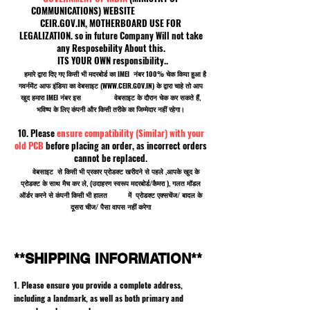
COMMUNICATIONS) WEBSITE
CEIR.GOV.IN, MOTHERBOARD USE FOR
LEGALIZATION. so in future Company Will not take
any Resposebility About this.
ITS YOUR OWN responsibility..
हमारे द्वारा दिए गए किसी भी मदरबोर्ड का IMEI नंबर 100% चेक किया हुआ है
गवर्नमेंट आफ इंडिया का वेबसाइट (
WWW.CEIR.GOV.IN
) के द्वारा चाहे तो आप
खुद हमारा IMEI नंबर इस वेबसाइट के दौरान चेक कर सकते हैं,
भविष्य के लिए कंपनी और किसी तरीके का जिम्मेदार नहीं रहेगा।
10. Please
ensure compatibility (Similar) with your
old PCB
before placing an order, as incorrect orders
cannot be replaced.
वेबसाइट से किसी भी प्रकार प्रोडक्ट खरीदने से पहले ,आपके खुद के
प्रोडक्ट के साथ मैच कर ले, (उदाहरण स्वरूप मदरबोर्ड/कैमरा ), गलत मॉडल
ऑर्डर करने से कंपनी किसी भी हालत में प्रोडक्ट एक्सचेंज/ बादल के
दूसरा चीज/ पैसा वापस नहीं करेगा
**SHIPPING INFORMATION**
1. Please ensure you provide a complete address,
including a landmark, as well as both primary and