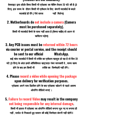
वेबसाइट द्वारा ऑर्डर किया किसी भी प्रोडक्ट का चेकिंग वैधता 72 घंटे की है (3
दिन), इस समय के दौरान किसी भी प्रॉब्लम के लिए कंपनी मदरबोर्ड के बदले
मदरबोर्ड ही देंगे ( पैसे वापस नहीं मिलेगा)
2. Motherboards do
not include a camera
(Camera
must be purchased separately).
किसी भी मदरबोर्ड कैमरे के साथ नहीं आता है (कैमरा चाहिए तो अलग से
खरीदना पड़ेगा)
3. Any PCB issues must be
returned within 72 hours
via courier or postal service, and the receipt should
be sent to our official WhatsApp.
बाई चांस मदरबोर्ड में किसी भी तरीके का प्रॉब्लम महसूस हो रहा है तो फिर 72
घंटे (3 दिन) के अंदर हमारे ऑफिशियल व्हाट्सएप नंबर जानकारी दे , समय खत्म
होने के बाद हम किसी भी तरीके का जिम्मेदारी नहीं लेंगे।
4. Please
record a video while opening the package
upon delivery for verification purposes.
प्रोडक्ट अपने पास डिलीवर होने के बाद प्रोडक्ट खोलने से पहले अवश्य
ओपनिंग वीडियो बनाएं ।
5.
Failure to record Video
may result in the company
not being responsible for any internal damage
.
किसी भी हालत में प्रोडक्ट का ओपनिंग वीडियो बनाना भूल गए या बनाया ही
नहीं , पार्सल से निकलते हुए सामान की कोई जिम्मेदार कंपनी नहीं रहेगी I