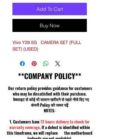
Add To Cart
Buy Now
Vivo Y29 5G CAMERA SET (FULL
SET) (USED)
**COMPANY POLICY**
Our return policy provides guidance for customers
who may be dissatisfied with their purchase.
वेबसाइट से कोई भी सामान खरीदने से पहले नीचे दिए गए
कंपनी Policy को जरूर पढ़ें
NOTES:
1. Customers have
72 hours delivery to check for
warranty coverage
. If a defect is identified within
this timeframe, we will replace the motherboard
(refunds are not available).