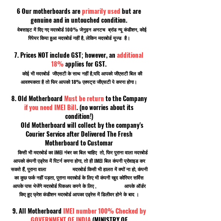
6 Our motherboards are
primarily used
but are
genuine and in untouched condition.
वेबसाइट में दिए गए मदरबोर्ड 100% जेनुइन अनटच ब्रांड न्यू कंडीशन, कोई
रिपेयर किया हुआ मदरबोर्ड नहीं है, लेकिन मदरबोर्ड यूज्ड है।
7. Prices NOT include GST; however, an
additional
18%
applies for GST.
कोई भी मदरबोर्ड जीएसटी के साथ नहीं है,यदि आपको जीएसटी बिल की
आवश्यकता है तो फिर आपको 18% एक्स्ट्रा जीएसटी पे करना होगा।
8. Old Motherboard
Must be return
to the Company
if you need IMEI Bill
. (no worries about its
condition!)
Old Motherboard will collect by the company's
Courier Service after Delivered The Fresh
Motherboard to Customar
किसी भी मदरबोर्ड का IMEI नंबर का बिल चाहिए तो, फिर पुराना वाला मदरबोर्ड
आपको कंपनी एड्रेस में रिटर्न करना होगा, तो ही IMEI बिल कंपनी प्रोवाइड कर
सकते हैं, पुराना वाला मदरबोर्ड किसी भी हालत में क्यों ना हो, कंपनी
का कुछ फर्क नहीं पड़ता, पुराना मदरबोर्ड के लिए भी कंपनी खुद कोरियर सर्विस
आपके पास भेजेंगे मदरबोर्ड पिकअप करने के लिए , आपके ऑर्डर
किए हुए फ्रेश कंडीशन मदरबोर्ड आपका एड्रेस में डिलीवर होने के बाद ।
9. All Motherboard
IMEI number 100% Checked by
GOVERNMENT OF INDIA
(MINISTRY OF