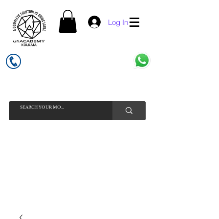
Log In
UFI ACADEMY KOLKATA (OPC) PRIVATE LIMITED
GSTIN - 19AADCU7884Q1Z5
INDIA'S NO 1 ONLINE CELL - PHONE SPARE PARTS SELLER
HELP LINE ( CALL / WHATSAPP ) +91 7619506534 ( SUNDAY
HOLIDAY )