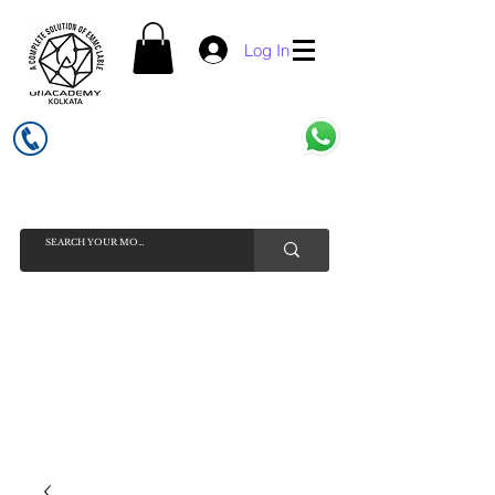
Log In
UFI ACADEMY KOLKATA (OPC) PRIVATE LIMITED
GSTIN - 19AADCU7884Q1Z5
INDIA'S NO 1 ONLINE CELL - PHONE SPARE PARTS SELLER
HELP LINE ( CALL / WHATSAPP ) +91 7619506534 ( SUNDAY
HOLIDAY )