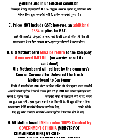
genuine and in untouched condition.
वेबसाइट में दिए गए मदरबोर्ड 100% जेनुइन अनटच ब्रांड न्यू कंडीशन, कोई
रिपेयर किया हुआ मदरबोर्ड नहीं है, लेकिन मदरबोर्ड यूज्ड है।
7. Prices NOT include GST; however, an
additional
18%
applies for GST.
कोई भी मदरबोर्ड जीएसटी के साथ नहीं है,यदि आपको जीएसटी बिल की
आवश्यकता है तो फिर आपको 18% एक्स्ट्रा जीएसटी पे करना होगा।
8. Old Motherboard
Must be return
to the Company
if you need IMEI Bill
. (no worries about its
condition!)
Old Motherboard will collect by the company's
Courier Service after Delivered The Fresh
Motherboard to Customar
किसी भी मदरबोर्ड का IMEI नंबर का बिल चाहिए तो, फिर पुराना वाला मदरबोर्ड
आपको कंपनी एड्रेस में रिटर्न करना होगा, तो ही IMEI बिल कंपनी प्रोवाइड कर
सकते हैं, पुराना वाला मदरबोर्ड किसी भी हालत में क्यों ना हो, कंपनी
का कुछ फर्क नहीं पड़ता, पुराना मदरबोर्ड के लिए भी कंपनी खुद कोरियर सर्विस
आपके पास भेजेंगे मदरबोर्ड पिकअप करने के लिए , आपके ऑर्डर
किए हुए फ्रेश कंडीशन मदरबोर्ड आपका एड्रेस में डिलीवर होने के बाद ।
9. All Motherboard
IMEI number 100% Checked by
GOVERNMENT OF INDIA
(MINISTRY OF
COMMUNICATIONS) WEBSITE