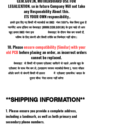
CEIR.GOV.IN, MOTHERBOARD USE FOR
LEGALIZATION. so in future Company Will not take
any Resposebility About this.
ITS YOUR OWN responsibility..
हमारे द्वारा दिए गए किसी भी मदरबोर्ड का IMEI नंबर 100% चेक किया हुआ है
गवर्नमेंट आफ इंडिया का वेबसाइट (
WWW.CEIR.GOV.IN
) के द्वारा चाहे तो आप
खुद हमारा IMEI नंबर इस वेबसाइट के दौरान चेक कर सकते हैं,
भविष्य के लिए कंपनी और किसी तरीके का जिम्मेदार नहीं रहेगा।
10. Please
ensure compatibility (Similar) with your
old PCB
before placing an order, as incorrect orders
cannot be replaced.
वेबसाइट से किसी भी प्रकार प्रोडक्ट खरीदने से पहले ,आपके खुद के
प्रोडक्ट के साथ मैच कर ले, (उदाहरण स्वरूप मदरबोर्ड/कैमरा ), गलत मॉडल
ऑर्डर करने से कंपनी किसी भी हालत में प्रोडक्ट एक्सचेंज/ बादल के
दूसरा चीज/ पैसा वापस नहीं करेगा
**SHIPPING INFORMATION**
1. Please ensure you provide a complete address,
including a landmark, as well as both primary and
secondary phone numbers.