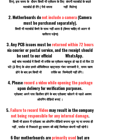
दिन), इस समय के दौरान किसी भी प्रॉब्लम के लिए कंपनी मदरबोर्ड के बदले
मदरबोर्ड ही देंगे ( पैसे वापस नहीं मिलेगा)
2. Motherboards do
not include a camera
(Camera
must be purchased separately).
किसी भी मदरबोर्ड कैमरे के साथ नहीं आता है (कैमरा चाहिए तो अलग से
खरीदना पड़ेगा)
3. Any PCB issues must be
returned within 72 hours
via courier or postal service, and the receipt should
be sent to our official WhatsApp.
बाई चांस मदरबोर्ड में किसी भी तरीके का प्रॉब्लम महसूस हो रहा है तो फिर 72
घंटे (3 दिन) के अंदर हमारे ऑफिशियल व्हाट्सएप नंबर जानकारी दे , समय खत्म
होने के बाद हम किसी भी तरीके का जिम्मेदारी नहीं लेंगे।
4. Please
record a video while opening the package
upon delivery for verification purposes.
प्रोडक्ट अपने पास डिलीवर होने के बाद प्रोडक्ट खोलने से पहले अवश्य
ओपनिंग वीडियो बनाएं ।
5.
Failure to record Video
may result in the company
not being responsible for any internal damage
.
किसी भी हालत में प्रोडक्ट का ओपनिंग वीडियो बनाना भूल गए या बनाया ही
नहीं , पार्सल से निकलते हुए सामान की कोई जिम्मेदार कंपनी नहीं रहेगी I
6 Our motherboards are
primarily used
but are