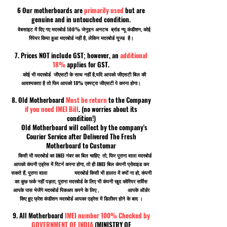
6 Our motherboards are
primarily used
but are
genuine and in untouched condition.
वेबसाइट में दिए गए मदरबोर्ड 100% जेनुइन अनटच ब्रांड न्यू कंडीशन, कोई
रिपेयर किया हुआ मदरबोर्ड नहीं है, लेकिन मदरबोर्ड यूज्ड है।
7. Prices NOT include GST; however, an
additional
18%
applies for GST.
कोई भी मदरबोर्ड जीएसटी के साथ नहीं है,यदि आपको जीएसटी बिल की
आवश्यकता है तो फिर आपको 18% एक्स्ट्रा जीएसटी पे करना होगा।
8. Old Motherboard
Must be return
to the Company
if you need IMEI Bill
. (no worries about its
condition!)
Old Motherboard will collect by the company's
Courier Service after Delivered The Fresh
Motherboard to Customar
किसी भी मदरबोर्ड का IMEI नंबर का बिल चाहिए तो, फिर पुराना वाला मदरबोर्ड
आपको कंपनी एड्रेस में रिटर्न करना होगा, तो ही IMEI बिल कंपनी प्रोवाइड कर
सकते हैं, पुराना वाला मदरबोर्ड किसी भी हालत में क्यों ना हो, कंपनी
का कुछ फर्क नहीं पड़ता, पुराना मदरबोर्ड के लिए भी कंपनी खुद कोरियर सर्विस
आपके पास भेजेंगे मदरबोर्ड पिकअप करने के लिए , आपके ऑर्डर
किए हुए फ्रेश कंडीशन मदरबोर्ड आपका एड्रेस में डिलीवर होने के बाद ।
9. All Motherboard
IMEI number 100% Checked by
GOVERNMENT OF INDIA
(MINISTRY OF