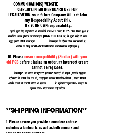
COMMUNICATIONS) WEBSITE
CEIR.GOV.IN, MOTHERBOARD USE FOR
LEGALIZATION. so in future Company Will not take
any Resposebility About this.
ITS YOUR OWN responsibility..
हमारे द्वारा दिए गए किसी भी मदरबोर्ड का IMEI नंबर 100% चेक किया हुआ है
गवर्नमेंट आफ इंडिया का वेबसाइट (
WWW.CEIR.GOV.IN
) के द्वारा चाहे तो आप
खुद हमारा IMEI नंबर इस वेबसाइट के दौरान चेक कर सकते हैं,
भविष्य के लिए कंपनी और किसी तरीके का जिम्मेदार नहीं रहेगा।
10. Please
ensure compatibility (Similar) with your
old PCB
before placing an order, as incorrect orders
cannot be replaced.
वेबसाइट से किसी भी प्रकार प्रोडक्ट खरीदने से पहले ,आपके खुद के
प्रोडक्ट के साथ मैच कर ले, (उदाहरण स्वरूप मदरबोर्ड/कैमरा ), गलत मॉडल
ऑर्डर करने से कंपनी किसी भी हालत में प्रोडक्ट एक्सचेंज/ बादल के
दूसरा चीज/ पैसा वापस नहीं करेगा
**SHIPPING INFORMATION**
1. Please ensure you provide a complete address,
including a landmark, as well as both primary and
secondary phone numbers.