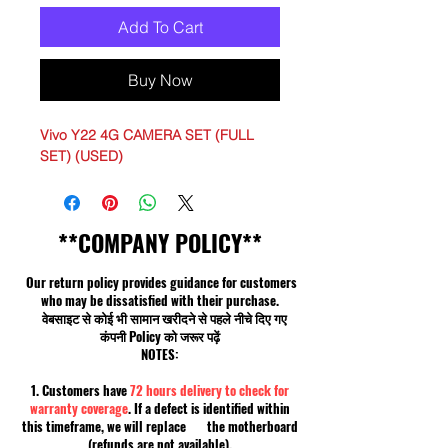
Add To Cart
Buy Now
Vivo Y22 4G CAMERA SET (FULL
SET) (USED)
**COMPANY POLICY**
Our return policy provides guidance for customers
who may be dissatisfied with their purchase.
वेबसाइट से कोई भी सामान खरीदने से पहले नीचे दिए गए
कंपनी Policy को जरूर पढ़ें
NOTES:
1. Customers have
72 hours delivery to check for
warranty coverage
. If a defect is identified within
this timeframe, we will replace the motherboard
(refunds are not available).