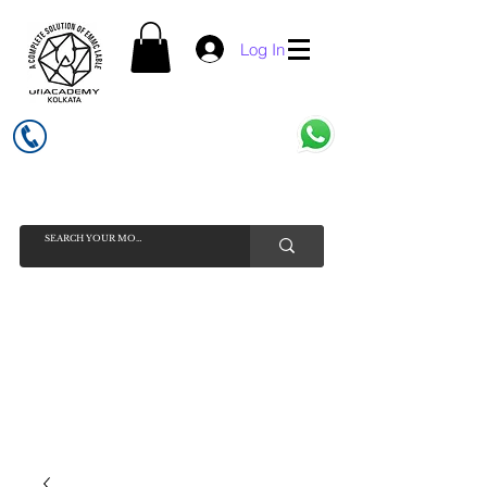
Log In
UFI ACADEMY KOLKATA (OPC) PRIVATE LIMITED
GSTIN - 19AADCU7884Q1Z5
INDIA'S NO 1 ONLINE CELL - PHONE SPARE PARTS SELLER
HELP LINE ( CALL / WHATSAPP ) +91 7619506534 ( SUNDAY
HOLIDAY )