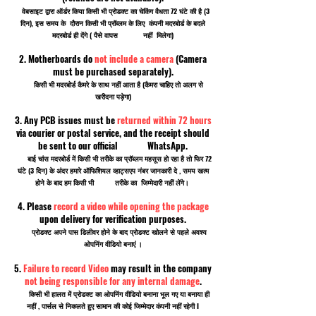
वेबसाइट द्वारा ऑर्डर किया किसी भी प्रोडक्ट का चेकिंग वैधता 72 घंटे की है (3
दिन), इस समय के दौरान किसी भी प्रॉब्लम के लिए कंपनी मदरबोर्ड के बदले
मदरबोर्ड ही देंगे ( पैसे वापस नहीं मिलेगा)
2. Motherboards do
not include a camera
(Camera
must be purchased separately).
किसी भी मदरबोर्ड कैमरे के साथ नहीं आता है (कैमरा चाहिए तो अलग से
खरीदना पड़ेगा)
3. Any PCB issues must be
returned within 72 hours
via courier or postal service, and the receipt should
be sent to our official WhatsApp.
बाई चांस मदरबोर्ड में किसी भी तरीके का प्रॉब्लम महसूस हो रहा है तो फिर 72
घंटे (3 दिन) के अंदर हमारे ऑफिशियल व्हाट्सएप नंबर जानकारी दे , समय खत्म
होने के बाद हम किसी भी तरीके का जिम्मेदारी नहीं लेंगे।
4. Please
record a video while opening the package
upon delivery for verification purposes.
प्रोडक्ट अपने पास डिलीवर होने के बाद प्रोडक्ट खोलने से पहले अवश्य
ओपनिंग वीडियो बनाएं ।
5.
Failure to record Video
may result in the company
not being responsible for any internal damage
.
किसी भी हालत में प्रोडक्ट का ओपनिंग वीडियो बनाना भूल गए या बनाया ही
नहीं , पार्सल से निकलते हुए सामान की कोई जिम्मेदार कंपनी नहीं रहेगी I