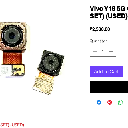
Vivo Y19 5
SET) (USED)
Price
₹2,500.00
Quantity
*
Add To Cart
 SET) (USED)