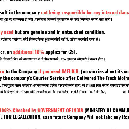
sult in the company
not being responsible for any internal dam
ूल गए या बनाया ही नहीं , पार्सल से निकलते हुए सामान की कोई जिम्मेदार कंपनी नहीं रहेगी I
ly used
but are genuine and in untouched condition.
ांड न्यू कंडीशन, कोई रिपेयर किया हुआ मदरबोर्ड नहीं है, लेकिन मदरबोर्ड यूज्ड है।
ver, an
additional 18%
applies for GST.
पको जीएसटी बिल की आवश्यकता है तो फिर आपको 18% एक्स्ट्रा जीएसटी पे करना होगा।
rn
to the Company
if you need IMEI Bill
. (no worries about its co
 the company's Courier Service after Delivered The Fresh Mot
, फिर पुराना वाला मदरबोर्ड आपको कंपनी एड्रेस में रिटर्न करना होगा, तो ही IMEI बिल कंपनी प्रोवाइड
 मदरबोर्ड के लिए भी कंपनी खुद कोरियर सर्विस आपके पास भेजेंगे मदरबोर्ड पिकअप करने के लिए , आपके ऑ
 100% Checked by GOVERNMENT OF INDIA
(MINISTRY OF C
OR LEGALIZATION. so in future Company Will not take any Resp
.