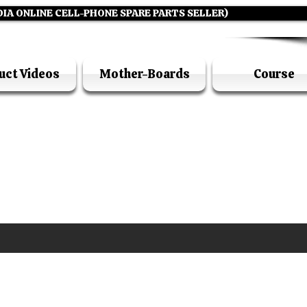
DIA ONLINE CELL-PHONE SPARE PARTS SELLER)
uct Videos
Mother-Boards
Course
UFI ACADEMY KOLKATA (OPC) PRIVATE LIMITE
GSTIN - 19AADCU7884Q1Z5
DIA'S NO 1 ONLINE CELL - PHONE SPARE PARTS S
E ( CALL / WHATSAPP ) +91 7619506534 ( SUNDA