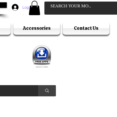
Log In
Accessories
Contact Us
D
ELLER
Y HOLIDAY )