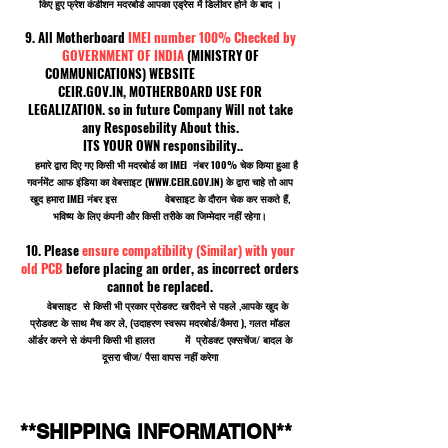
किए हुए फ्रेश कंडीशन मदरबोर्ड आपका एड्रेस में डिलीवर होने के बाद ।
9. All Motherboard
IMEI number 100% Checked by
GOVERNMENT OF INDIA
(MINISTRY OF
COMMUNICATIONS) WEBSITE
CEIR.GOV.IN, MOTHERBOARD USE FOR
LEGALIZATION. so in future Company Will not take
any Resposebility About this.
ITS YOUR OWN responsibility..
हमारे द्वारा दिए गए किसी भी मदरबोर्ड का IMEI नंबर 100% चेक किया हुआ है
गवर्नमेंट आफ इंडिया का वेबसाइट (
WWW.CEIR.GOV.IN
) के द्वारा चाहे तो आप
खुद हमारा IMEI नंबर इस वेबसाइट के दौरान चेक कर सकते हैं,
भविष्य के लिए कंपनी और किसी तरीके का जिम्मेदार नहीं रहेगा।
10. Please
ensure compatibility (Similar) with your
old PCB
before placing an order, as incorrect orders
cannot be replaced.
वेबसाइट से किसी भी प्रकार प्रोडक्ट खरीदने से पहले ,आपके खुद के
प्रोडक्ट के साथ मैच कर ले, (उदाहरण स्वरूप मदरबोर्ड/कैमरा ), गलत मॉडल
ऑर्डर करने से कंपनी किसी भी हालत में प्रोडक्ट एक्सचेंज/ बादल के
दूसरा चीज/ पैसा वापस नहीं करेगा
**SHIPPING INFORMATION**