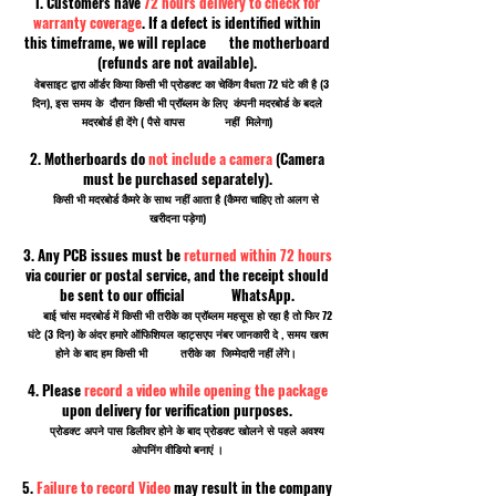
1. Customers have
72 hours delivery to check for
warranty coverage
. If a defect is identified within
this timeframe, we will replace the motherboard
(refunds are not available).
वेबसाइट द्वारा ऑर्डर किया किसी भी प्रोडक्ट का चेकिंग वैधता 72 घंटे की है (3
दिन), इस समय के दौरान किसी भी प्रॉब्लम के लिए कंपनी मदरबोर्ड के बदले
मदरबोर्ड ही देंगे ( पैसे वापस नहीं मिलेगा)
2. Motherboards do
not include a camera
(Camera
must be purchased separately).
किसी भी मदरबोर्ड कैमरे के साथ नहीं आता है (कैमरा चाहिए तो अलग से
खरीदना पड़ेगा)
3. Any PCB issues must be
returned within 72 hours
via courier or postal service, and the receipt should
be sent to our official WhatsApp.
बाई चांस मदरबोर्ड में किसी भी तरीके का प्रॉब्लम महसूस हो रहा है तो फिर 72
घंटे (3 दिन) के अंदर हमारे ऑफिशियल व्हाट्सएप नंबर जानकारी दे , समय खत्म
होने के बाद हम किसी भी तरीके का जिम्मेदारी नहीं लेंगे।
4. Please
record a video while opening the package
upon delivery for verification purposes.
प्रोडक्ट अपने पास डिलीवर होने के बाद प्रोडक्ट खोलने से पहले अवश्य
ओपनिंग वीडियो बनाएं ।
5.
Failure to record Video
may result in the company