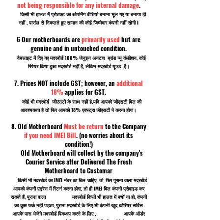
not being responsible for any internal damage
.
किसी भी हालत में प्रोडक्ट का ओपनिंग वीडियो बनाना भूल गए या बनाया ही
नहीं , पार्सल से निकलते हुए सामान की कोई जिम्मेदार कंपनी नहीं रहेगी I
6 Our motherboards are
primarily used
but are
genuine and in untouched condition.
वेबसाइट में दिए गए मदरबोर्ड 100% जेनुइन अनटच ब्रांड न्यू कंडीशन, कोई
रिपेयर किया हुआ मदरबोर्ड नहीं है, लेकिन मदरबोर्ड यूज्ड है।
7. Prices NOT include GST; however, an
additional
18%
applies for GST.
कोई भी मदरबोर्ड जीएसटी के साथ नहीं है,यदि आपको जीएसटी बिल की
आवश्यकता है तो फिर आपको 18% एक्स्ट्रा जीएसटी पे करना होगा।
8. Old Motherboard
Must be return
to the Company
if you need IMEI Bill
. (no worries about its
condition!)
Old Motherboard will collect by the company's
Courier Service after Delivered The Fresh
Motherboard to Customar
किसी भी मदरबोर्ड का IMEI नंबर का बिल चाहिए तो, फिर पुराना वाला मदरबोर्ड
आपको कंपनी एड्रेस में रिटर्न करना होगा, तो ही IMEI बिल कंपनी प्रोवाइड कर
सकते हैं, पुराना वाला मदरबोर्ड किसी भी हालत में क्यों ना हो, कंपनी
का कुछ फर्क नहीं पड़ता, पुराना मदरबोर्ड के लिए भी कंपनी खुद कोरियर सर्विस
आपके पास भेजेंगे मदरबोर्ड पिकअप करने के लिए , आपके ऑर्डर