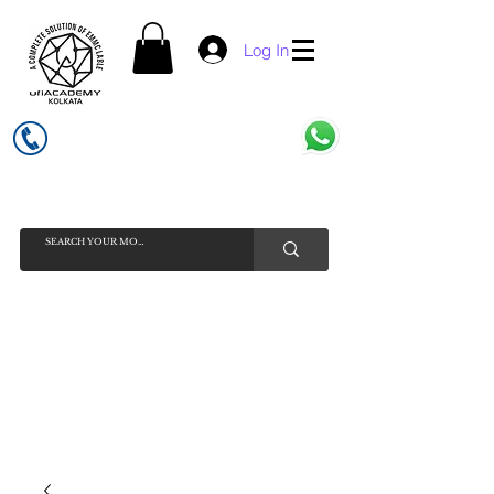
Log In
UFI ACADEMY KOLKATA (OPC) PRIVATE LIMITED
GSTIN - 19AADCU7884Q1Z5
INDIA'S NO 1 ONLINE CELL - PHONE SPARE PARTS SELLER
HELP LINE ( CALL / WHATSAPP ) +91 7619506534 ( SUNDAY
HOLIDAY )