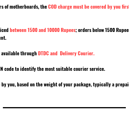
ers of motherboards, the
COD charge must be covered by you firs
riced
between 1500 and 10000 Rupees
; orders below 1500 Rupe
unt.
y available through
DTDC and Delivery Courier.
PIN code to identify the most suitable courier service.
e by you, based on the weight of your package, typically a prepa