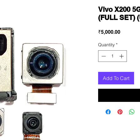
Vivo X200 
(FULL SET) 
Price
₹5,000.00
Quantity
*
Add To Cart