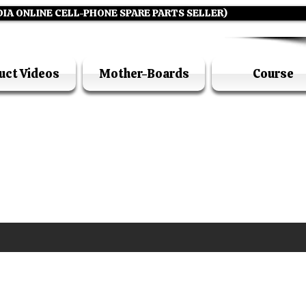
DIA ONLINE CELL-PHONE SPARE PARTS SELLER)
uct Videos
Mother-Boards
Course
UFI ACADEMY KOLKATA (OPC) PRIVATE LIMITE
GSTIN - 19AADCU7884Q1Z5
DIA'S NO 1 ONLINE CELL - PHONE SPARE PARTS S
E ( CALL / WHATSAPP ) +91 7619506534 ( SUNDA