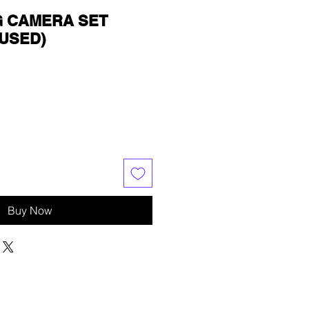
5G CAMERA SET
(USED)
Buy Now