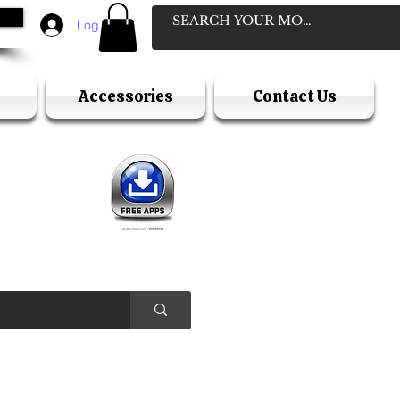
Log In
Accessories
Contact Us
D
ELLER
Y HOLIDAY )