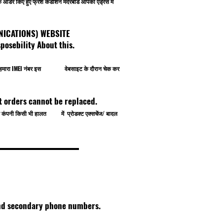
र्डर किए हुए फ्रेश कंडीशन मदरबोर्ड आपका एड्रेस में
OMMUNICATIONS) WEBSITE
osebility About this.
प खुद हमारा IMEI नंबर इस वेबसाइट के दौरान चेक कर
t orders cannot be replaced.
े से कंपनी किसी भी हालत में प्रोडक्ट एक्सचेंज/ बादल
 and secondary phone numbers.