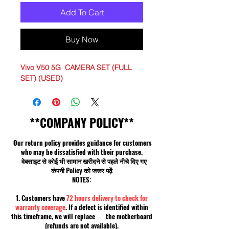
Add To Cart
Buy Now
Vivo V50 5G CAMERA SET (FULL
SET) (USED)
**COMPANY POLICY**
Our return policy provides guidance for customers
who may be dissatisfied with their purchase.
वेबसाइट से कोई भी सामान खरीदने से पहले नीचे दिए गए
कंपनी Policy को जरूर पढ़ें
NOTES:
1. Customers have
72 hours delivery to check for
warranty coverage
. If a defect is identified within
this timeframe, we will replace the motherboard
(refunds are not available).