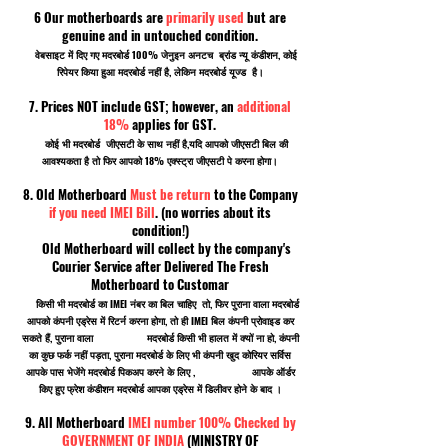
6 Our motherboards are
primarily used
but are
genuine and in untouched condition.
वेबसाइट में दिए गए मदरबोर्ड 100% जेनुइन अनटच ब्रांड न्यू कंडीशन, कोई
रिपेयर किया हुआ मदरबोर्ड नहीं है, लेकिन मदरबोर्ड यूज्ड है।
7. Prices NOT include GST; however, an
additional
18%
applies for GST.
कोई भी मदरबोर्ड जीएसटी के साथ नहीं है,यदि आपको जीएसटी बिल की
आवश्यकता है तो फिर आपको 18% एक्स्ट्रा जीएसटी पे करना होगा।
8. Old Motherboard
Must be return
to the Company
if you need IMEI Bill
. (no worries about its
condition!)
Old Motherboard will collect by the company's
Courier Service after Delivered The Fresh
Motherboard to Customar
किसी भी मदरबोर्ड का IMEI नंबर का बिल चाहिए तो, फिर पुराना वाला मदरबोर्ड
आपको कंपनी एड्रेस में रिटर्न करना होगा, तो ही IMEI बिल कंपनी प्रोवाइड कर
सकते हैं, पुराना वाला मदरबोर्ड किसी भी हालत में क्यों ना हो, कंपनी
का कुछ फर्क नहीं पड़ता, पुराना मदरबोर्ड के लिए भी कंपनी खुद कोरियर सर्विस
आपके पास भेजेंगे मदरबोर्ड पिकअप करने के लिए , आपके ऑर्डर
किए हुए फ्रेश कंडीशन मदरबोर्ड आपका एड्रेस में डिलीवर होने के बाद ।
9. All Motherboard
IMEI number 100% Checked by
GOVERNMENT OF INDIA
(MINISTRY OF