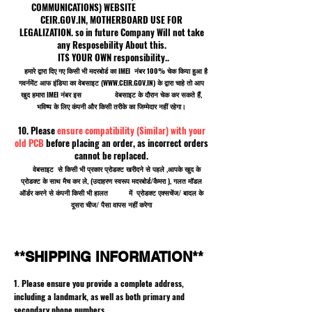
COMMUNICATIONS) WEBSITE
CEIR.GOV.IN, MOTHERBOARD USE FOR
LEGALIZATION. so in future Company Will not take
any Resposebility About this.
ITS YOUR OWN responsibility..
हमारे द्वारा दिए गए किसी भी मदरबोर्ड का IMEI नंबर 100% चेक किया हुआ है
गवर्नमेंट आफ इंडिया का वेबसाइट (
WWW.CEIR.GOV.IN
) के द्वारा चाहे तो आप
खुद हमारा IMEI नंबर इस वेबसाइट के दौरान चेक कर सकते हैं,
भविष्य के लिए कंपनी और किसी तरीके का जिम्मेदार नहीं रहेगा।
10. Please
ensure compatibility (Similar) with your
old PCB
before placing an order, as incorrect orders
cannot be replaced.
वेबसाइट से किसी भी प्रकार प्रोडक्ट खरीदने से पहले ,आपके खुद के
प्रोडक्ट के साथ मैच कर ले, (उदाहरण स्वरूप मदरबोर्ड/कैमरा ), गलत मॉडल
ऑर्डर करने से कंपनी किसी भी हालत में प्रोडक्ट एक्सचेंज/ बादल के
दूसरा चीज/ पैसा वापस नहीं करेगा
**SHIPPING INFORMATION**
1. Please ensure you provide a complete address,
including a landmark, as well as both primary and
secondary phone numbers.