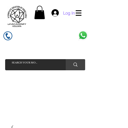
Log In
UFI ACADEMY KOLKATA (OPC) PRIVATE LIMITED
GSTIN - 19AADCU7884Q1Z5
INDIA'S NO 1 ONLINE CELL - PHONE SPARE PARTS SELLER
HELP LINE ( CALL / WHATSAPP ) +91 7619506534 ( SUNDAY
HOLIDAY )