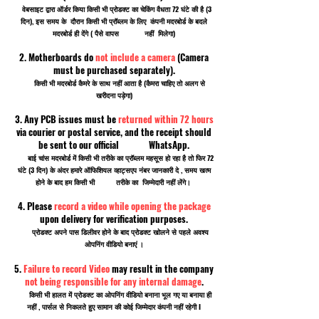
वेबसाइट द्वारा ऑर्डर किया किसी भी प्रोडक्ट का चेकिंग वैधता 72 घंटे की है (3
दिन), इस समय के दौरान किसी भी प्रॉब्लम के लिए कंपनी मदरबोर्ड के बदले
मदरबोर्ड ही देंगे ( पैसे वापस नहीं मिलेगा)
2. Motherboards do
not include a camera
(Camera
must be purchased separately).
किसी भी मदरबोर्ड कैमरे के साथ नहीं आता है (कैमरा चाहिए तो अलग से
खरीदना पड़ेगा)
3. Any PCB issues must be
returned within 72 hours
via courier or postal service, and the receipt should
be sent to our official WhatsApp.
बाई चांस मदरबोर्ड में किसी भी तरीके का प्रॉब्लम महसूस हो रहा है तो फिर 72
घंटे (3 दिन) के अंदर हमारे ऑफिशियल व्हाट्सएप नंबर जानकारी दे , समय खत्म
होने के बाद हम किसी भी तरीके का जिम्मेदारी नहीं लेंगे।
4. Please
record a video while opening the package
upon delivery for verification purposes.
प्रोडक्ट अपने पास डिलीवर होने के बाद प्रोडक्ट खोलने से पहले अवश्य
ओपनिंग वीडियो बनाएं ।
5.
Failure to record Video
may result in the company
not being responsible for any internal damage
.
किसी भी हालत में प्रोडक्ट का ओपनिंग वीडियो बनाना भूल गए या बनाया ही
नहीं , पार्सल से निकलते हुए सामान की कोई जिम्मेदार कंपनी नहीं रहेगी I