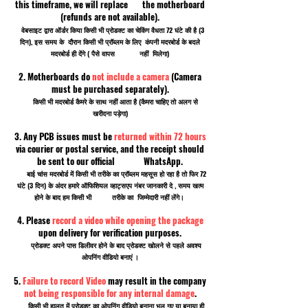
this timeframe, we will replace the motherboard
(refunds are not available).
वेबसाइट द्वारा ऑर्डर किया किसी भी प्रोडक्ट का चेकिंग वैधता 72 घंटे की है (3
दिन), इस समय के दौरान किसी भी प्रॉब्लम के लिए कंपनी मदरबोर्ड के बदले
मदरबोर्ड ही देंगे ( पैसे वापस नहीं मिलेगा)
2. Motherboards do
not include a camera
(Camera
must be purchased separately).
किसी भी मदरबोर्ड कैमरे के साथ नहीं आता है (कैमरा चाहिए तो अलग से
खरीदना पड़ेगा)
3. Any PCB issues must be
returned within 72 hours
via courier or postal service, and the receipt should
be sent to our official WhatsApp.
बाई चांस मदरबोर्ड में किसी भी तरीके का प्रॉब्लम महसूस हो रहा है तो फिर 72
घंटे (3 दिन) के अंदर हमारे ऑफिशियल व्हाट्सएप नंबर जानकारी दे , समय खत्म
होने के बाद हम किसी भी तरीके का जिम्मेदारी नहीं लेंगे।
4. Please
record a video while opening the package
upon delivery for verification purposes.
प्रोडक्ट अपने पास डिलीवर होने के बाद प्रोडक्ट खोलने से पहले अवश्य
ओपनिंग वीडियो बनाएं ।
5.
Failure to record Video
may result in the company
not being responsible for any internal damage
.
किसी भी हालत में प्रोडक्ट का ओपनिंग वीडियो बनाना भूल गए या बनाया ही