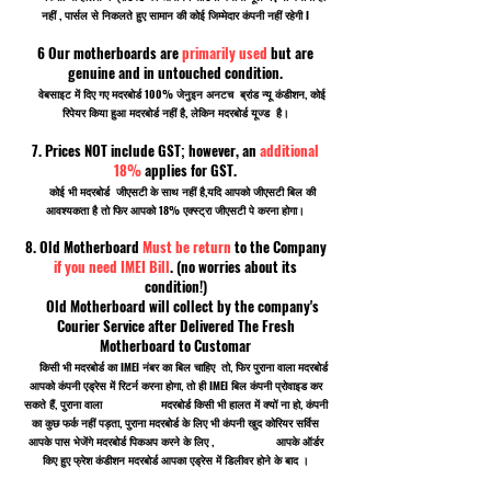
नहीं , पार्सल से निकलते हुए सामान की कोई जिम्मेदार कंपनी नहीं रहेगी I
6 Our motherboards are
primarily used
but are
genuine and in untouched condition.
वेबसाइट में दिए गए मदरबोर्ड 100% जेनुइन अनटच ब्रांड न्यू कंडीशन, कोई
रिपेयर किया हुआ मदरबोर्ड नहीं है, लेकिन मदरबोर्ड यूज्ड है।
7. Prices NOT include GST; however, an
additional
18%
applies for GST.
कोई भी मदरबोर्ड जीएसटी के साथ नहीं है,यदि आपको जीएसटी बिल की
आवश्यकता है तो फिर आपको 18% एक्स्ट्रा जीएसटी पे करना होगा।
8. Old Motherboard
Must be return
to the Company
if you need IMEI Bill
. (no worries about its
condition!)
Old Motherboard will collect by the company's
Courier Service after Delivered The Fresh
Motherboard to Customar
किसी भी मदरबोर्ड का IMEI नंबर का बिल चाहिए तो, फिर पुराना वाला मदरबोर्ड
आपको कंपनी एड्रेस में रिटर्न करना होगा, तो ही IMEI बिल कंपनी प्रोवाइड कर
सकते हैं, पुराना वाला मदरबोर्ड किसी भी हालत में क्यों ना हो, कंपनी
का कुछ फर्क नहीं पड़ता, पुराना मदरबोर्ड के लिए भी कंपनी खुद कोरियर सर्विस
आपके पास भेजेंगे मदरबोर्ड पिकअप करने के लिए , आपके ऑर्डर
किए हुए फ्रेश कंडीशन मदरबोर्ड आपका एड्रेस में डिलीवर होने के बाद ।