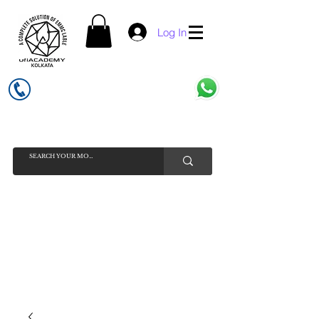
Log In
UFI ACADEMY KOLKATA (OPC) PRIVATE LIMITED
GSTIN - 19AADCU7884Q1Z5
INDIA'S NO 1 ONLINE CELL - PHONE SPARE PARTS SELLER
HELP LINE ( CALL / WHATSAPP ) +91 7619506534 ( SUNDAY
HOLIDAY )