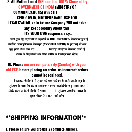
9. All Motherboard
IMEI number 100% Checked by
GOVERNMENT OF INDIA
(MINISTRY OF
COMMUNICATIONS) WEBSITE
CEIR.GOV.IN, MOTHERBOARD USE FOR
LEGALIZATION. so in future Company Will not take
any Resposebility About this.
ITS YOUR OWN responsibility..
हमारे द्वारा दिए गए किसी भी मदरबोर्ड का IMEI नंबर 100% चेक किया हुआ है
गवर्नमेंट आफ इंडिया का वेबसाइट (
WWW.CEIR.GOV.IN
) के द्वारा चाहे तो आप
खुद हमारा IMEI नंबर इस वेबसाइट के दौरान चेक कर सकते हैं,
भविष्य के लिए कंपनी और किसी तरीके का जिम्मेदार नहीं रहेगा।
10. Please
ensure compatibility (Similar) with your
old PCB
before placing an order, as incorrect orders
cannot be replaced.
वेबसाइट से किसी भी प्रकार प्रोडक्ट खरीदने से पहले ,आपके खुद के
प्रोडक्ट के साथ मैच कर ले, (उदाहरण स्वरूप मदरबोर्ड/कैमरा ), गलत मॉडल
ऑर्डर करने से कंपनी किसी भी हालत में प्रोडक्ट एक्सचेंज/ बादल के
दूसरा चीज/ पैसा वापस नहीं करेगा
**SHIPPING INFORMATION**
1. Please ensure you provide a complete address,