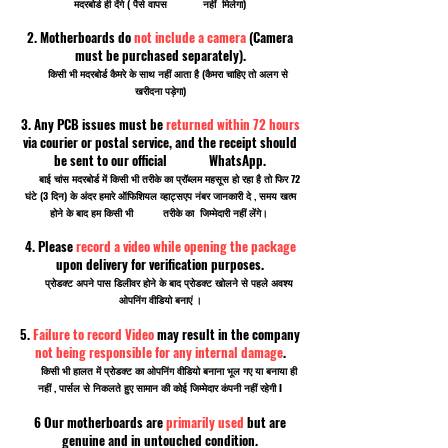
मदरबोर्ड ही देंगे ( पैसे वापस नहीं मिलेगा)
2. Motherboards do
not include a camera
(Camera
must be purchased separately).
किसी भी मदरबोर्ड कैमरे के साथ नहीं आता है (कैमरा चाहिए तो अलग से
खरीदना पड़ेगा)
3. Any PCB issues must be
returned within 72 hours
via courier or postal service, and the receipt should
be sent to our official WhatsApp.
बाई चांस मदरबोर्ड में किसी भी तरीके का प्रॉब्लम महसूस हो रहा है तो फिर 72
घंटे (3 दिन) के अंदर हमारे ऑफिशियल व्हाट्सएप नंबर जानकारी दे , समय खत्म
होने के बाद हम किसी भी तरीके का जिम्मेदारी नहीं लेंगे।
4. Please
record a video while opening the package
upon delivery for verification purposes.
प्रोडक्ट अपने पास डिलीवर होने के बाद प्रोडक्ट खोलने से पहले अवश्य
ओपनिंग वीडियो बनाएं ।
5.
Failure to record Video
may result in the company
not being responsible for any internal damage
.
किसी भी हालत में प्रोडक्ट का ओपनिंग वीडियो बनाना भूल गए या बनाया ही
नहीं , पार्सल से निकलते हुए सामान की कोई जिम्मेदार कंपनी नहीं रहेगी I
6 Our motherboards are
primarily used
but are
genuine and in untouched condition.