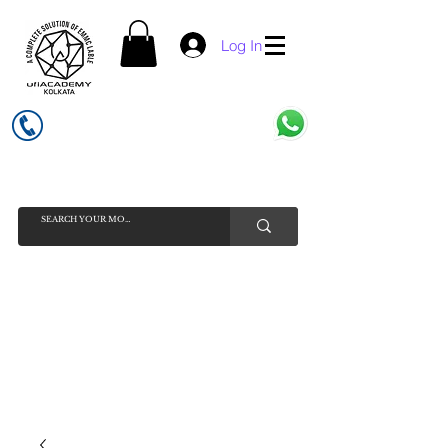
Log In
UFI ACADEMY KOLKATA (OPC) PRIVATE LIMITED
GSTIN - 19AADCU7884Q1Z5
INDIA'S NO 1 ONLINE CELL - PHONE SPARE PARTS SELLER
HELP LINE ( CALL / WHATSAPP ) +91 7619506534 ( SUNDAY
HOLIDAY )