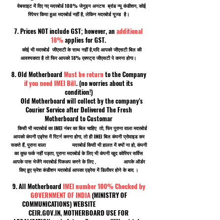
वेबसाइट में दिए गए मदरबोर्ड 100% जेनुइन अनटच ब्रांड न्यू कंडीशन, कोई
रिपेयर किया हुआ मदरबोर्ड नहीं है, लेकिन मदरबोर्ड यूज्ड है।
7. Prices NOT include GST; however, an
additional
18%
applies for GST.
कोई भी मदरबोर्ड जीएसटी के साथ नहीं है,यदि आपको जीएसटी बिल की
आवश्यकता है तो फिर आपको 18% एक्स्ट्रा जीएसटी पे करना होगा।
8. Old Motherboard
Must be return
to the Company
if you need IMEI Bill
. (no worries about its
condition!)
Old Motherboard will collect by the company's
Courier Service after Delivered The Fresh
Motherboard to Customar
किसी भी मदरबोर्ड का IMEI नंबर का बिल चाहिए तो, फिर पुराना वाला मदरबोर्ड
आपको कंपनी एड्रेस में रिटर्न करना होगा, तो ही IMEI बिल कंपनी प्रोवाइड कर
सकते हैं, पुराना वाला मदरबोर्ड किसी भी हालत में क्यों ना हो, कंपनी
का कुछ फर्क नहीं पड़ता, पुराना मदरबोर्ड के लिए भी कंपनी खुद कोरियर सर्विस
आपके पास भेजेंगे मदरबोर्ड पिकअप करने के लिए , आपके ऑर्डर
किए हुए फ्रेश कंडीशन मदरबोर्ड आपका एड्रेस में डिलीवर होने के बाद ।
9. All Motherboard
IMEI number 100% Checked by
GOVERNMENT OF INDIA
(MINISTRY OF
COMMUNICATIONS) WEBSITE
CEIR.GOV.IN, MOTHERBOARD USE FOR