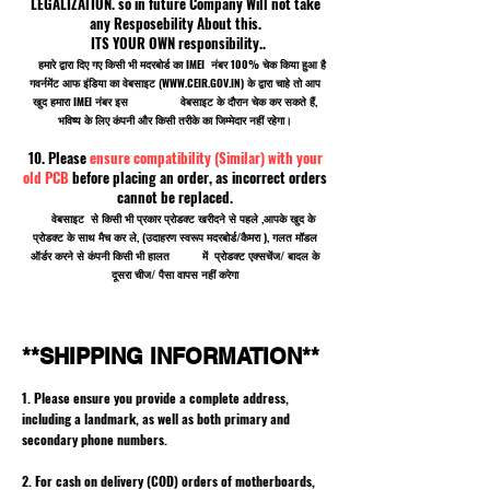
LEGALIZATION. so in future Company Will not take
any Resposebility About this.
ITS YOUR OWN responsibility..
हमारे द्वारा दिए गए किसी भी मदरबोर्ड का IMEI नंबर 100% चेक किया हुआ है
गवर्नमेंट आफ इंडिया का वेबसाइट (
WWW.CEIR.GOV.IN
) के द्वारा चाहे तो आप
खुद हमारा IMEI नंबर इस वेबसाइट के दौरान चेक कर सकते हैं,
भविष्य के लिए कंपनी और किसी तरीके का जिम्मेदार नहीं रहेगा।
10. Please
ensure compatibility (Similar) with your
old PCB
before placing an order, as incorrect orders
cannot be replaced.
वेबसाइट से किसी भी प्रकार प्रोडक्ट खरीदने से पहले ,आपके खुद के
प्रोडक्ट के साथ मैच कर ले, (उदाहरण स्वरूप मदरबोर्ड/कैमरा ), गलत मॉडल
ऑर्डर करने से कंपनी किसी भी हालत में प्रोडक्ट एक्सचेंज/ बादल के
दूसरा चीज/ पैसा वापस नहीं करेगा
**SHIPPING INFORMATION**
1. Please ensure you provide a complete address,
including a landmark, as well as both primary and
secondary phone numbers.
2. For cash on delivery (COD) orders of motherboards,