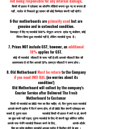
not being responsible for any internal damage
.
किसी भी हालत में प्रोडक्ट का ओपनिंग वीडियो बनाना भूल गए या बनाया ही
नहीं , पार्सल से निकलते हुए सामान की कोई जिम्मेदार कंपनी नहीं रहेगी I
6 Our motherboards are
primarily used
but are
genuine and in untouched condition.
वेबसाइट में दिए गए मदरबोर्ड 100% जेनुइन अनटच ब्रांड न्यू कंडीशन, कोई
रिपेयर किया हुआ मदरबोर्ड नहीं है, लेकिन मदरबोर्ड यूज्ड है।
7. Prices NOT include GST; however, an
additional
18%
applies for GST.
कोई भी मदरबोर्ड जीएसटी के साथ नहीं है,यदि आपको जीएसटी बिल की
आवश्यकता है तो फिर आपको 18% एक्स्ट्रा जीएसटी पे करना होगा।
8. Old Motherboard
Must be return
to the Company
if you need IMEI Bill
. (no worries about its
condition!)
Old Motherboard will collect by the company's
Courier Service after Delivered The Fresh
Motherboard to Customar
किसी भी मदरबोर्ड का IMEI नंबर का बिल चाहिए तो, फिर पुराना वाला मदरबोर्ड
आपको कंपनी एड्रेस में रिटर्न करना होगा, तो ही IMEI बिल कंपनी प्रोवाइड कर
सकते हैं, पुराना वाला मदरबोर्ड किसी भी हालत में क्यों ना हो, कंपनी
का कुछ फर्क नहीं पड़ता, पुराना मदरबोर्ड के लिए भी कंपनी खुद कोरियर सर्विस
आपके पास भेजेंगे मदरबोर्ड पिकअप करने के लिए , आपके ऑर्डर
किए हुए फ्रेश कंडीशन मदरबोर्ड आपका एड्रेस में डिलीवर होने के बाद ।