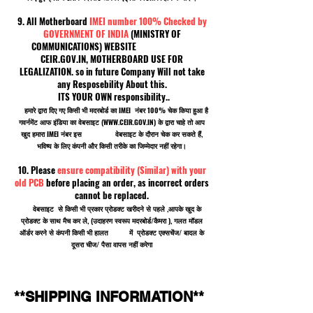
9. All Motherboard
IMEI number 100% Checked by
GOVERNMENT OF INDIA
(MINISTRY OF
COMMUNICATIONS) WEBSITE
CEIR.GOV.IN, MOTHERBOARD USE FOR
LEGALIZATION. so in future Company Will not take
any Resposebility About this.
ITS YOUR OWN responsibility..
हमारे द्वारा दिए गए किसी भी मदरबोर्ड का IMEI नंबर 100% चेक किया हुआ है
गवर्नमेंट आफ इंडिया का वेबसाइट (
WWW.CEIR.GOV.IN
) के द्वारा चाहे तो आप
खुद हमारा IMEI नंबर इस वेबसाइट के दौरान चेक कर सकते हैं,
भविष्य के लिए कंपनी और किसी तरीके का जिम्मेदार नहीं रहेगा।
10. Please
ensure compatibility (Similar) with your
old PCB
before placing an order, as incorrect orders
cannot be replaced.
वेबसाइट से किसी भी प्रकार प्रोडक्ट खरीदने से पहले ,आपके खुद के
प्रोडक्ट के साथ मैच कर ले, (उदाहरण स्वरूप मदरबोर्ड/कैमरा ), गलत मॉडल
ऑर्डर करने से कंपनी किसी भी हालत में प्रोडक्ट एक्सचेंज/ बादल के
दूसरा चीज/ पैसा वापस नहीं करेगा
**SHIPPING INFORMATION**