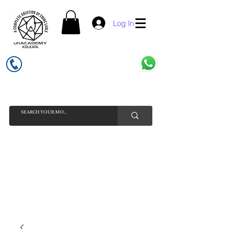
Log In
UFI ACADEMY KOLKATA (OPC) PRIVATE LIMITED
GSTIN - 19AADCU7884Q1Z5
INDIA'S NO 1 ONLINE CELL - PHONE SPARE PARTS SELLER
HELP LINE ( CALL / WHATSAPP ) +91 7619506534 ( SUNDAY
HOLIDAY )