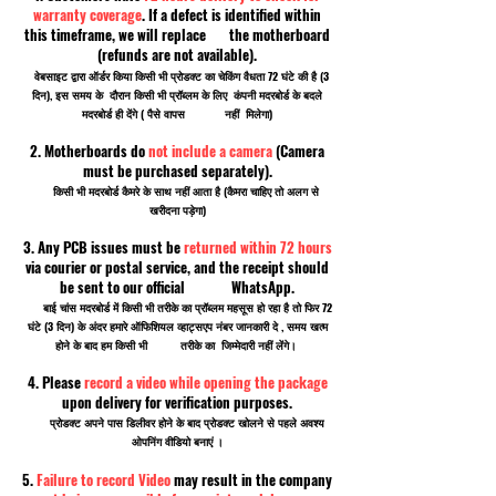
warranty coverage
. If a defect is identified within
this timeframe, we will replace the motherboard
(refunds are not available).
वेबसाइट द्वारा ऑर्डर किया किसी भी प्रोडक्ट का चेकिंग वैधता 72 घंटे की है (3
दिन), इस समय के दौरान किसी भी प्रॉब्लम के लिए कंपनी मदरबोर्ड के बदले
मदरबोर्ड ही देंगे ( पैसे वापस नहीं मिलेगा)
2. Motherboards do
not include a camera
(Camera
must be purchased separately).
किसी भी मदरबोर्ड कैमरे के साथ नहीं आता है (कैमरा चाहिए तो अलग से
खरीदना पड़ेगा)
3. Any PCB issues must be
returned within 72 hours
via courier or postal service, and the receipt should
be sent to our official WhatsApp.
बाई चांस मदरबोर्ड में किसी भी तरीके का प्रॉब्लम महसूस हो रहा है तो फिर 72
घंटे (3 दिन) के अंदर हमारे ऑफिशियल व्हाट्सएप नंबर जानकारी दे , समय खत्म
होने के बाद हम किसी भी तरीके का जिम्मेदारी नहीं लेंगे।
4. Please
record a video while opening the package
upon delivery for verification purposes.
प्रोडक्ट अपने पास डिलीवर होने के बाद प्रोडक्ट खोलने से पहले अवश्य
ओपनिंग वीडियो बनाएं ।
5.
Failure to record Video
may result in the company