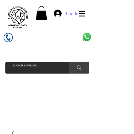
Log In
UFI ACADEMY KOLKATA (OPC) PRIVATE LIMITED
GSTIN - 19AADCU7884Q1Z5
INDIA'S NO 1 ONLINE CELL - PHONE SPARE PARTS SELLER
HELP LINE ( CALL / WHATSAPP ) +91 7619506534 ( SUNDAY
HOLIDAY )