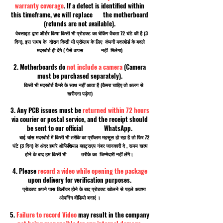
warranty coverage
. If a defect is identified within
this timeframe, we will replace the motherboard
(refunds are not available).
वेबसाइट द्वारा ऑर्डर किया किसी भी प्रोडक्ट का चेकिंग वैधता 72 घंटे की है (3
दिन), इस समय के दौरान किसी भी प्रॉब्लम के लिए कंपनी मदरबोर्ड के बदले
मदरबोर्ड ही देंगे ( पैसे वापस नहीं मिलेगा)
2. Motherboards do
not include a camera
(Camera
must be purchased separately).
किसी भी मदरबोर्ड कैमरे के साथ नहीं आता है (कैमरा चाहिए तो अलग से
खरीदना पड़ेगा)
3. Any PCB issues must be
returned within 72 hours
via courier or postal service, and the receipt should
be sent to our official WhatsApp.
बाई चांस मदरबोर्ड में किसी भी तरीके का प्रॉब्लम महसूस हो रहा है तो फिर 72
घंटे (3 दिन) के अंदर हमारे ऑफिशियल व्हाट्सएप नंबर जानकारी दे , समय खत्म
होने के बाद हम किसी भी तरीके का जिम्मेदारी नहीं लेंगे।
4. Please
record a video while opening the package
upon delivery for verification purposes.
प्रोडक्ट अपने पास डिलीवर होने के बाद प्रोडक्ट खोलने से पहले अवश्य
ओपनिंग वीडियो बनाएं ।
5.
Failure to record Video
may result in the company