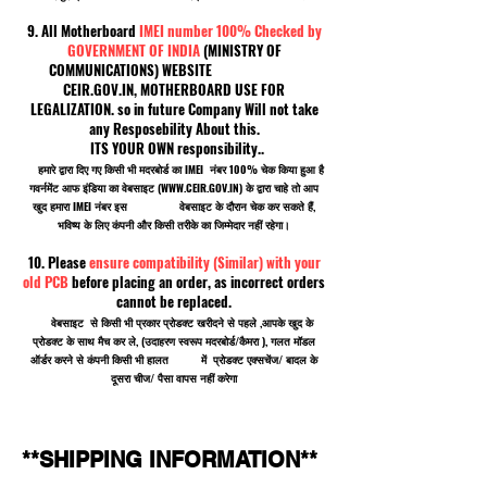
9. All Motherboard
IMEI number 100% Checked by
GOVERNMENT OF INDIA
(MINISTRY OF
COMMUNICATIONS) WEBSITE
CEIR.GOV.IN, MOTHERBOARD USE FOR
LEGALIZATION. so in future Company Will not take
any Resposebility About this.
ITS YOUR OWN responsibility..
हमारे द्वारा दिए गए किसी भी मदरबोर्ड का IMEI नंबर 100% चेक किया हुआ है
गवर्नमेंट आफ इंडिया का वेबसाइट (
WWW.CEIR.GOV.IN
) के द्वारा चाहे तो आप
खुद हमारा IMEI नंबर इस वेबसाइट के दौरान चेक कर सकते हैं,
भविष्य के लिए कंपनी और किसी तरीके का जिम्मेदार नहीं रहेगा।
10. Please
ensure compatibility (Similar) with your
old PCB
before placing an order, as incorrect orders
cannot be replaced.
वेबसाइट से किसी भी प्रकार प्रोडक्ट खरीदने से पहले ,आपके खुद के
प्रोडक्ट के साथ मैच कर ले, (उदाहरण स्वरूप मदरबोर्ड/कैमरा ), गलत मॉडल
ऑर्डर करने से कंपनी किसी भी हालत में प्रोडक्ट एक्सचेंज/ बादल के
दूसरा चीज/ पैसा वापस नहीं करेगा
**SHIPPING INFORMATION**