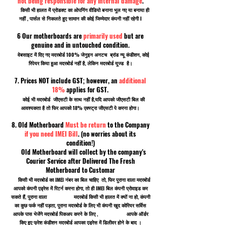
not being responsible for any internal damage
.
किसी भी हालत में प्रोडक्ट का ओपनिंग वीडियो बनाना भूल गए या बनाया ही
नहीं , पार्सल से निकलते हुए सामान की कोई जिम्मेदार कंपनी नहीं रहेगी I
6 Our motherboards are
primarily used
but are
genuine and in untouched condition.
वेबसाइट में दिए गए मदरबोर्ड 100% जेनुइन अनटच ब्रांड न्यू कंडीशन, कोई
रिपेयर किया हुआ मदरबोर्ड नहीं है, लेकिन मदरबोर्ड यूज्ड है।
7. Prices NOT include GST; however, an
additional
18%
applies for GST.
कोई भी मदरबोर्ड जीएसटी के साथ नहीं है,यदि आपको जीएसटी बिल की
आवश्यकता है तो फिर आपको 18% एक्स्ट्रा जीएसटी पे करना होगा।
8. Old Motherboard
Must be return
to the Company
if you need IMEI Bill
. (no worries about its
condition!)
Old Motherboard will collect by the company's
Courier Service after Delivered The Fresh
Motherboard to Customar
किसी भी मदरबोर्ड का IMEI नंबर का बिल चाहिए तो, फिर पुराना वाला मदरबोर्ड
आपको कंपनी एड्रेस में रिटर्न करना होगा, तो ही IMEI बिल कंपनी प्रोवाइड कर
सकते हैं, पुराना वाला मदरबोर्ड किसी भी हालत में क्यों ना हो, कंपनी
का कुछ फर्क नहीं पड़ता, पुराना मदरबोर्ड के लिए भी कंपनी खुद कोरियर सर्विस
आपके पास भेजेंगे मदरबोर्ड पिकअप करने के लिए , आपके ऑर्डर
किए हुए फ्रेश कंडीशन मदरबोर्ड आपका एड्रेस में डिलीवर होने के बाद ।