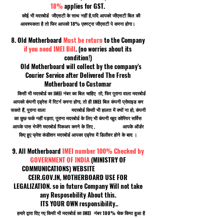
18%
applies for GST.
कोई भी मदरबोर्ड जीएसटी के साथ नहीं है,यदि आपको जीएसटी बिल की
आवश्यकता है तो फिर आपको 18% एक्स्ट्रा जीएसटी पे करना होगा।
8. Old Motherboard
Must be return
to the Company
if you need IMEI Bill
. (no worries about its
condition!)
Old Motherboard will collect by the company's
Courier Service after Delivered The Fresh
Motherboard to Customar
किसी भी मदरबोर्ड का IMEI नंबर का बिल चाहिए तो, फिर पुराना वाला मदरबोर्ड
आपको कंपनी एड्रेस में रिटर्न करना होगा, तो ही IMEI बिल कंपनी प्रोवाइड कर
सकते हैं, पुराना वाला मदरबोर्ड किसी भी हालत में क्यों ना हो, कंपनी
का कुछ फर्क नहीं पड़ता, पुराना मदरबोर्ड के लिए भी कंपनी खुद कोरियर सर्विस
आपके पास भेजेंगे मदरबोर्ड पिकअप करने के लिए , आपके ऑर्डर
किए हुए फ्रेश कंडीशन मदरबोर्ड आपका एड्रेस में डिलीवर होने के बाद ।
9. All Motherboard
IMEI number 100% Checked by
GOVERNMENT OF INDIA
(MINISTRY OF
COMMUNICATIONS) WEBSITE
CEIR.GOV.IN, MOTHERBOARD USE FOR
LEGALIZATION. so in future Company Will not take
any Resposebility About this.
ITS YOUR OWN responsibility..
हमारे द्वारा दिए गए किसी भी मदरबोर्ड का IMEI नंबर 100% चेक किया हुआ है