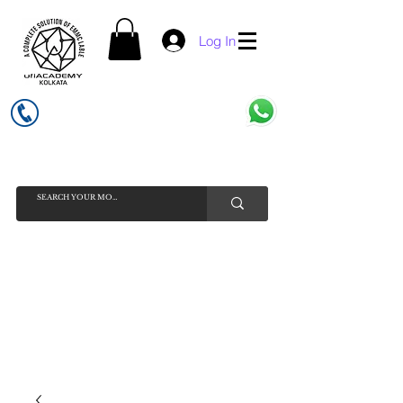
Log In
UFI ACADEMY KOLKATA (OPC) PRIVATE LIMITED
GSTIN - 19AADCU7884Q1Z5
INDIA'S NO 1 ONLINE CELL - PHONE SPARE PARTS SELLER
HELP LINE ( CALL / WHATSAPP ) +91 7619506534 ( SUNDAY
HOLIDAY )