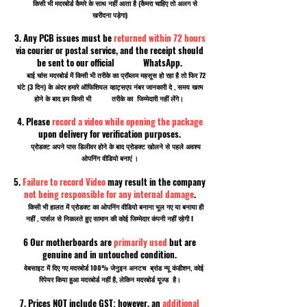
किसी भी मदरबोर्ड कैमरे के साथ नहीं आता है (कैमरा चाहिए तो अलग से
खरीदना पड़ेगा)
3. Any PCB issues must be
returned within 72 hours
via courier or postal service, and the receipt should
be sent to our official WhatsApp.
बाई चांस मदरबोर्ड में किसी भी तरीके का प्रॉब्लम महसूस हो रहा है तो फिर 72
घंटे (3 दिन) के अंदर हमारे ऑफिशियल व्हाट्सएप नंबर जानकारी दे , समय खत्म
होने के बाद हम किसी भी तरीके का जिम्मेदारी नहीं लेंगे।
4. Please
record a video while opening the package
upon delivery for verification purposes.
प्रोडक्ट अपने पास डिलीवर होने के बाद प्रोडक्ट खोलने से पहले अवश्य
ओपनिंग वीडियो बनाएं ।
5.
Failure to record Video
may result in the company
not being responsible for any internal damage
.
किसी भी हालत में प्रोडक्ट का ओपनिंग वीडियो बनाना भूल गए या बनाया ही
नहीं , पार्सल से निकलते हुए सामान की कोई जिम्मेदार कंपनी नहीं रहेगी I
6 Our motherboards are
primarily used
but are
genuine and in untouched condition.
वेबसाइट में दिए गए मदरबोर्ड 100% जेनुइन अनटच ब्रांड न्यू कंडीशन, कोई
रिपेयर किया हुआ मदरबोर्ड नहीं है, लेकिन मदरबोर्ड यूज्ड है।
7. Prices NOT include GST; however, an
additional