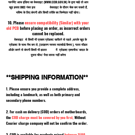
गवर्नमेंट आफ इंडिया का वेबसाइट (
WWW.CEIR.GOV.IN
) के द्वारा चाहे तो आप
खुद हमारा IMEI नंबर इस वेबसाइट के दौरान चेक कर सकते हैं,
भविष्य के लिए कंपनी और किसी तरीके का जिम्मेदार नहीं रहेगा।
10. Please
ensure compatibility (Similar) with your
old PCB
before placing an order, as incorrect orders
cannot be replaced.
वेबसाइट से किसी भी प्रकार प्रोडक्ट खरीदने से पहले ,आपके खुद के
प्रोडक्ट के साथ मैच कर ले, (उदाहरण स्वरूप मदरबोर्ड/कैमरा ), गलत मॉडल
ऑर्डर करने से कंपनी किसी भी हालत में प्रोडक्ट एक्सचेंज/ बादल के
दूसरा चीज/ पैसा वापस नहीं करेगा
**SHIPPING INFORMATION**
1. Please ensure you provide a complete address,
including a landmark, as well as both primary and
secondary phone numbers.
2. For cash on delivery (COD) orders of motherboards,
the
COD charge must be covered by you first,
Without
Courier charge company will not be confirm the order.
3. COD is available for products priced
between 1500