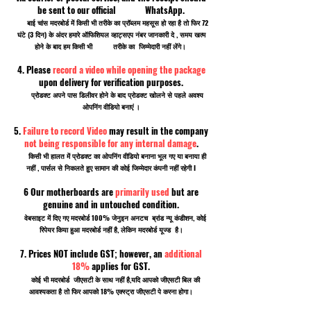
be sent to our official WhatsApp.
बाई चांस मदरबोर्ड में किसी भी तरीके का प्रॉब्लम महसूस हो रहा है तो फिर 72
घंटे (3 दिन) के अंदर हमारे ऑफिशियल व्हाट्सएप नंबर जानकारी दे , समय खत्म
होने के बाद हम किसी भी तरीके का जिम्मेदारी नहीं लेंगे।
4. Please
record a video while opening the package
upon delivery for verification purposes.
प्रोडक्ट अपने पास डिलीवर होने के बाद प्रोडक्ट खोलने से पहले अवश्य
ओपनिंग वीडियो बनाएं ।
5.
Failure to record Video
may result in the company
not being responsible for any internal damage
.
किसी भी हालत में प्रोडक्ट का ओपनिंग वीडियो बनाना भूल गए या बनाया ही
नहीं , पार्सल से निकलते हुए सामान की कोई जिम्मेदार कंपनी नहीं रहेगी I
6 Our motherboards are
primarily used
but are
genuine and in untouched condition.
वेबसाइट में दिए गए मदरबोर्ड 100% जेनुइन अनटच ब्रांड न्यू कंडीशन, कोई
रिपेयर किया हुआ मदरबोर्ड नहीं है, लेकिन मदरबोर्ड यूज्ड है।
7. Prices NOT include GST; however, an
additional
18%
applies for GST.
कोई भी मदरबोर्ड जीएसटी के साथ नहीं है,यदि आपको जीएसटी बिल की
आवश्यकता है तो फिर आपको 18% एक्स्ट्रा जीएसटी पे करना होगा।