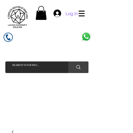
Log In
UFI ACADEMY KOLKATA (OPC) PRIVATE LIMITED
GSTIN - 19AADCU7884Q1Z5
INDIA'S NO 1 ONLINE CELL - PHONE SPARE PARTS SELLER
HELP LINE ( CALL / WHATSAPP ) +91 7619506534 ( SUNDAY
HOLIDAY )