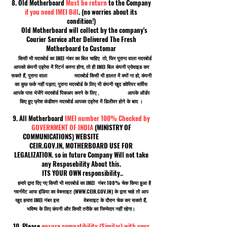
8. Old Motherboard
Must be return
to the Company
if you need IMEI Bill
. (no worries about its
condition!)
Old Motherboard will collect by the company's
Courier Service after Delivered The Fresh
Motherboard to Customar
किसी भी मदरबोर्ड का IMEI नंबर का बिल चाहिए तो, फिर पुराना वाला मदरबोर्ड
आपको कंपनी एड्रेस में रिटर्न करना होगा, तो ही IMEI बिल कंपनी प्रोवाइड कर
सकते हैं, पुराना वाला मदरबोर्ड किसी भी हालत में क्यों ना हो, कंपनी
का कुछ फर्क नहीं पड़ता, पुराना मदरबोर्ड के लिए भी कंपनी खुद कोरियर सर्विस
आपके पास भेजेंगे मदरबोर्ड पिकअप करने के लिए , आपके ऑर्डर
किए हुए फ्रेश कंडीशन मदरबोर्ड आपका एड्रेस में डिलीवर होने के बाद ।
9. All Motherboard
IMEI number 100% Checked by
GOVERNMENT OF INDIA
(MINISTRY OF
COMMUNICATIONS) WEBSITE
CEIR.GOV.IN, MOTHERBOARD USE FOR
LEGALIZATION. so in future Company Will not take
any Resposebility About this.
ITS YOUR OWN responsibility..
हमारे द्वारा दिए गए किसी भी मदरबोर्ड का IMEI नंबर 100% चेक किया हुआ है
गवर्नमेंट आफ इंडिया का वेबसाइट (
WWW.CEIR.GOV.IN
) के द्वारा चाहे तो आप
खुद हमारा IMEI नंबर इस वेबसाइट के दौरान चेक कर सकते हैं,
भविष्य के लिए कंपनी और किसी तरीके का जिम्मेदार नहीं रहेगा।
10. Please
ensure compatibility (Similar) with your