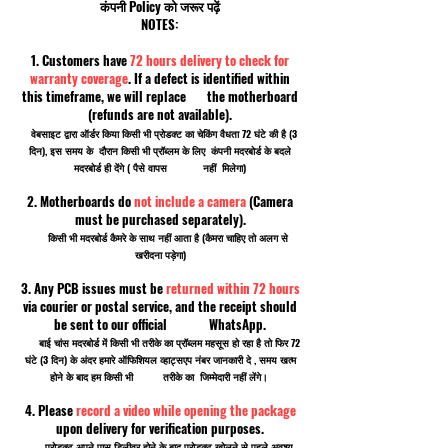
कंपनी Policy को जरूर पढ़ें
NOTES:
1. Customers have
72 hours delivery to check for
warranty coverage
. If a defect is identified within
this timeframe, we will replace the motherboard
(refunds are not available).
वेबसाइट द्वारा ऑर्डर किया किसी भी प्रोडक्ट का चेकिंग वैधता 72 घंटे की है (3
दिन), इस समय के दौरान किसी भी प्रॉब्लम के लिए कंपनी मदरबोर्ड के बदले
मदरबोर्ड ही देंगे ( पैसे वापस नहीं मिलेगा)
2. Motherboards do
not include a camera
(Camera
must be purchased separately).
किसी भी मदरबोर्ड कैमरे के साथ नहीं आता है (कैमरा चाहिए तो अलग से
खरीदना पड़ेगा)
3. Any PCB issues must be
returned within 72 hours
via courier or postal service, and the receipt should
be sent to our official WhatsApp.
बाई चांस मदरबोर्ड में किसी भी तरीके का प्रॉब्लम महसूस हो रहा है तो फिर 72
घंटे (3 दिन) के अंदर हमारे ऑफिशियल व्हाट्सएप नंबर जानकारी दे , समय खत्म
होने के बाद हम किसी भी तरीके का जिम्मेदारी नहीं लेंगे।
4. Please
record a video while opening the package
upon delivery for verification purposes.
प्रोडक्ट अपने पास डिलीवर होने के बाद प्रोडक्ट खोलने से पहले अवश्य