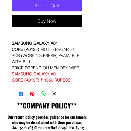
Add To Cart
Buy Now
SAMSUNG GALAXY A01
CORE (A013F)
MOTHERBOARD /
PCB (WORKING FRESH) AVAIALBLE
WITH BILL ,
PRICE DEPEND ON MEMORY WISE
SAMSUNG GALAXY A01
CORE (A013F) ₹ 1350 RUPESS
**COMPANY POLICY**
Our return policy provides guidance for customers
who may be dissatisfied with their purchase.
वेबसाइट से कोई भी सामान खरीदने से पहले नीचे दिए गए