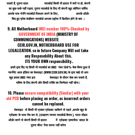
सकते हैं, पुराना वाला मदरबोर्ड किसी भी हालत में क्यों ना हो, कंपनी
का कुछ फर्क नहीं पड़ता, पुराना मदरबोर्ड के लिए भी कंपनी खुद कोरियर सर्विस
आपके पास भेजेंगे मदरबोर्ड पिकअप करने के लिए , आपके ऑर्डर
किए हुए फ्रेश कंडीशन मदरबोर्ड आपका एड्रेस में डिलीवर होने के बाद ।
9. All Motherboard
IMEI number 100% Checked by
GOVERNMENT OF INDIA
(MINISTRY OF
COMMUNICATIONS) WEBSITE
CEIR.GOV.IN, MOTHERBOARD USE FOR
LEGALIZATION. so in future Company Will not take
any Resposebility About this.
ITS YOUR OWN responsibility..
हमारे द्वारा दिए गए किसी भी मदरबोर्ड का IMEI नंबर 100% चेक किया हुआ है
गवर्नमेंट आफ इंडिया का वेबसाइट (
WWW.CEIR.GOV.IN
) के द्वारा चाहे तो आप
खुद हमारा IMEI नंबर इस वेबसाइट के दौरान चेक कर सकते हैं,
भविष्य के लिए कंपनी और किसी तरीके का जिम्मेदार नहीं रहेगा।
10. Please
ensure compatibility (Similar) with your
old PCB
before placing an order, as incorrect orders
cannot be replaced.
वेबसाइट से किसी भी प्रकार प्रोडक्ट खरीदने से पहले ,आपके खुद के
प्रोडक्ट के साथ मैच कर ले, (उदाहरण स्वरूप मदरबोर्ड/कैमरा ), गलत मॉडल
ऑर्डर करने से कंपनी किसी भी हालत में प्रोडक्ट एक्सचेंज/ बादल के
दूसरा चीज/ पैसा वापस नहीं करेगा