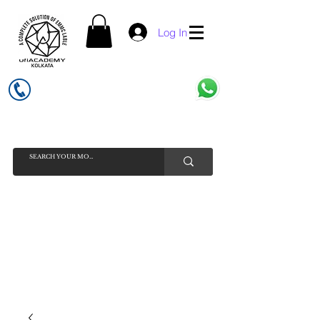
Log In
UFI ACADEMY KOLKATA (OPC) PRIVATE LIMITED
GSTIN - 19AADCU7884Q1Z5
INDIA'S NO 1 ONLINE CELL - PHONE SPARE PARTS SELLER
HELP LINE ( CALL / WHATSAPP ) +91 7619506534 ( SUNDAY
HOLIDAY )