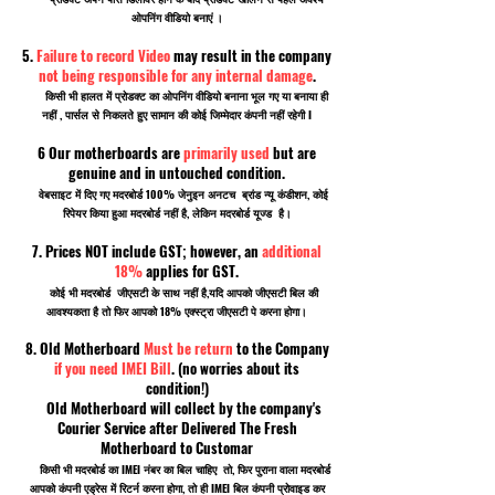
ओपनिंग वीडियो बनाएं ।
5.
Failure to record Video
may result in the company
not being responsible for any internal damage
.
किसी भी हालत में प्रोडक्ट का ओपनिंग वीडियो बनाना भूल गए या बनाया ही
नहीं , पार्सल से निकलते हुए सामान की कोई जिम्मेदार कंपनी नहीं रहेगी I
6 Our motherboards are
primarily used
but are
genuine and in untouched condition.
वेबसाइट में दिए गए मदरबोर्ड 100% जेनुइन अनटच ब्रांड न्यू कंडीशन, कोई
रिपेयर किया हुआ मदरबोर्ड नहीं है, लेकिन मदरबोर्ड यूज्ड है।
7. Prices NOT include GST; however, an
additional
18%
applies for GST.
कोई भी मदरबोर्ड जीएसटी के साथ नहीं है,यदि आपको जीएसटी बिल की
आवश्यकता है तो फिर आपको 18% एक्स्ट्रा जीएसटी पे करना होगा।
8. Old Motherboard
Must be return
to the Company
if you need IMEI Bill
. (no worries about its
condition!)
Old Motherboard will collect by the company's
Courier Service after Delivered The Fresh
Motherboard to Customar
किसी भी मदरबोर्ड का IMEI नंबर का बिल चाहिए तो, फिर पुराना वाला मदरबोर्ड
आपको कंपनी एड्रेस में रिटर्न करना होगा, तो ही IMEI बिल कंपनी प्रोवाइड कर