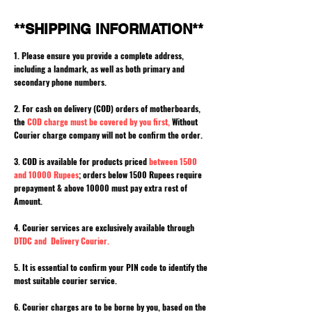
**SHIPPING INFORMATION**
1. Please ensure you provide a complete address,
including a landmark, as well as both primary and
secondary phone numbers.
2. For cash on delivery (COD) orders of motherboards,
the
COD charge must be covered by you first,
Without
Courier charge company will not be confirm the order.
3. COD is available for products priced
between 1500
and 10000 Rupees
; orders below 1500 Rupees require
prepayment & above 10000 must pay extra rest of
Amount.
4. Courier services are exclusively available through
DTDC and Delivery Courier.
5. It is essential to confirm your PIN code to identify the
most suitable courier service.
6. Courier charges are to be borne by you, based on the