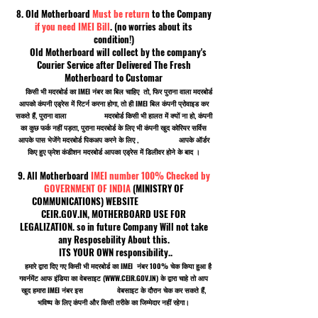
8. Old Motherboard
Must be return
to the Company
if you need IMEI Bill
. (no worries about its
condition!)
Old Motherboard will collect by the company's
Courier Service after Delivered The Fresh
Motherboard to Customar
किसी भी मदरबोर्ड का IMEI नंबर का बिल चाहिए तो, फिर पुराना वाला मदरबोर्ड
आपको कंपनी एड्रेस में रिटर्न करना होगा, तो ही IMEI बिल कंपनी प्रोवाइड कर
सकते हैं, पुराना वाला मदरबोर्ड किसी भी हालत में क्यों ना हो, कंपनी
का कुछ फर्क नहीं पड़ता, पुराना मदरबोर्ड के लिए भी कंपनी खुद कोरियर सर्विस
आपके पास भेजेंगे मदरबोर्ड पिकअप करने के लिए , आपके ऑर्डर
किए हुए फ्रेश कंडीशन मदरबोर्ड आपका एड्रेस में डिलीवर होने के बाद ।
9. All Motherboard
IMEI number 100% Checked by
GOVERNMENT OF INDIA
(MINISTRY OF
COMMUNICATIONS) WEBSITE
CEIR.GOV.IN, MOTHERBOARD USE FOR
LEGALIZATION. so in future Company Will not take
any Resposebility About this.
ITS YOUR OWN responsibility..
हमारे द्वारा दिए गए किसी भी मदरबोर्ड का IMEI नंबर 100% चेक किया हुआ है
गवर्नमेंट आफ इंडिया का वेबसाइट (
WWW.CEIR.GOV.IN
) के द्वारा चाहे तो आप
खुद हमारा IMEI नंबर इस वेबसाइट के दौरान चेक कर सकते हैं,
भविष्य के लिए कंपनी और किसी तरीके का जिम्मेदार नहीं रहेगा।