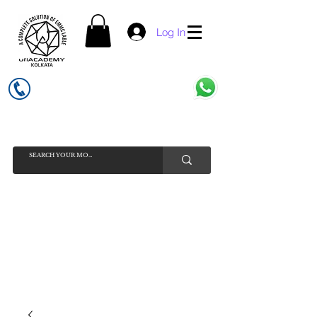
Log In
UFI ACADEMY KOLKATA (OPC) PRIVATE LIMITED
GSTIN - 19AADCU7884Q1Z5
INDIA'S NO 1 ONLINE CELL - PHONE SPARE PARTS SELLER
HELP LINE ( CALL / WHATSAPP ) +91 7619506534 ( SUNDAY
HOLIDAY )