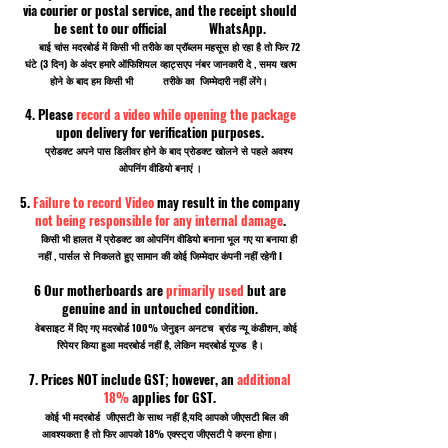
via courier or postal service, and the receipt should
be sent to our official WhatsApp.
बाई चांस मदरबोर्ड में किसी भी तरीके का प्रॉब्लम महसूस हो रहा है तो फिर 72
घंटे (3 दिन) के अंदर हमारे ऑफिशियल व्हाट्सएप नंबर जानकारी दे , समय खत्म
होने के बाद हम किसी भी तरीके का जिम्मेदारी नहीं लेंगे।
4. Please
record a video while opening the package
upon delivery for verification purposes.
प्रोडक्ट अपने पास डिलीवर होने के बाद प्रोडक्ट खोलने से पहले अवश्य
ओपनिंग वीडियो बनाएं ।
5.
Failure to record Video
may result in the company
not being responsible for any internal damage
.
किसी भी हालत में प्रोडक्ट का ओपनिंग वीडियो बनाना भूल गए या बनाया ही
नहीं , पार्सल से निकलते हुए सामान की कोई जिम्मेदार कंपनी नहीं रहेगी I
6 Our motherboards are
primarily used
but are
genuine and in untouched condition.
वेबसाइट में दिए गए मदरबोर्ड 100% जेनुइन अनटच ब्रांड न्यू कंडीशन, कोई
रिपेयर किया हुआ मदरबोर्ड नहीं है, लेकिन मदरबोर्ड यूज्ड है।
7. Prices NOT include GST; however, an
additional
18%
applies for GST.
कोई भी मदरबोर्ड जीएसटी के साथ नहीं है,यदि आपको जीएसटी बिल की
आवश्यकता है तो फिर आपको 18% एक्स्ट्रा जीएसटी पे करना होगा।