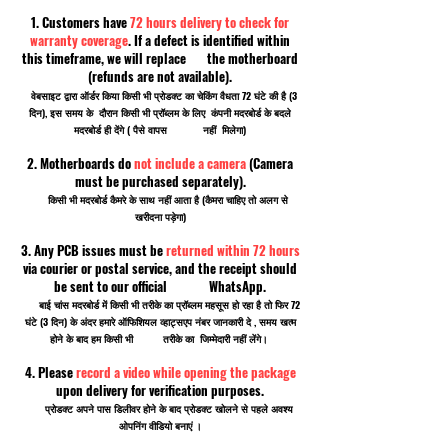
1. Customers have
72 hours delivery to check for
warranty coverage
. If a defect is identified within
this timeframe, we will replace the motherboard
(refunds are not available).
वेबसाइट द्वारा ऑर्डर किया किसी भी प्रोडक्ट का चेकिंग वैधता 72 घंटे की है (3
दिन), इस समय के दौरान किसी भी प्रॉब्लम के लिए कंपनी मदरबोर्ड के बदले
मदरबोर्ड ही देंगे ( पैसे वापस नहीं मिलेगा)
2. Motherboards do
not include a camera
(Camera
must be purchased separately).
किसी भी मदरबोर्ड कैमरे के साथ नहीं आता है (कैमरा चाहिए तो अलग से
खरीदना पड़ेगा)
3. Any PCB issues must be
returned within 72 hours
via courier or postal service, and the receipt should
be sent to our official WhatsApp.
बाई चांस मदरबोर्ड में किसी भी तरीके का प्रॉब्लम महसूस हो रहा है तो फिर 72
घंटे (3 दिन) के अंदर हमारे ऑफिशियल व्हाट्सएप नंबर जानकारी दे , समय खत्म
होने के बाद हम किसी भी तरीके का जिम्मेदारी नहीं लेंगे।
4. Please
record a video while opening the package
upon delivery for verification purposes.
प्रोडक्ट अपने पास डिलीवर होने के बाद प्रोडक्ट खोलने से पहले अवश्य
ओपनिंग वीडियो बनाएं ।