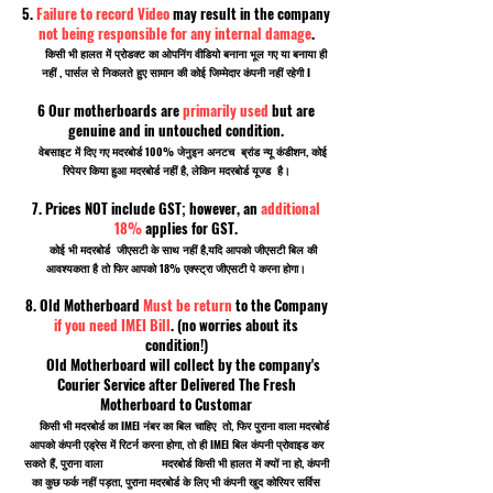
5.
Failure to record Video
may result in the company
not being responsible for any internal damage
.
किसी भी हालत में प्रोडक्ट का ओपनिंग वीडियो बनाना भूल गए या बनाया ही
नहीं , पार्सल से निकलते हुए सामान की कोई जिम्मेदार कंपनी नहीं रहेगी I
6 Our motherboards are
primarily used
but are
genuine and in untouched condition.
वेबसाइट में दिए गए मदरबोर्ड 100% जेनुइन अनटच ब्रांड न्यू कंडीशन, कोई
रिपेयर किया हुआ मदरबोर्ड नहीं है, लेकिन मदरबोर्ड यूज्ड है।
7. Prices NOT include GST; however, an
additional
18%
applies for GST.
कोई भी मदरबोर्ड जीएसटी के साथ नहीं है,यदि आपको जीएसटी बिल की
आवश्यकता है तो फिर आपको 18% एक्स्ट्रा जीएसटी पे करना होगा।
8. Old Motherboard
Must be return
to the Company
if you need IMEI Bill
. (no worries about its
condition!)
Old Motherboard will collect by the company's
Courier Service after Delivered The Fresh
Motherboard to Customar
किसी भी मदरबोर्ड का IMEI नंबर का बिल चाहिए तो, फिर पुराना वाला मदरबोर्ड
आपको कंपनी एड्रेस में रिटर्न करना होगा, तो ही IMEI बिल कंपनी प्रोवाइड कर
सकते हैं, पुराना वाला मदरबोर्ड किसी भी हालत में क्यों ना हो, कंपनी
का कुछ फर्क नहीं पड़ता, पुराना मदरबोर्ड के लिए भी कंपनी खुद कोरियर सर्विस