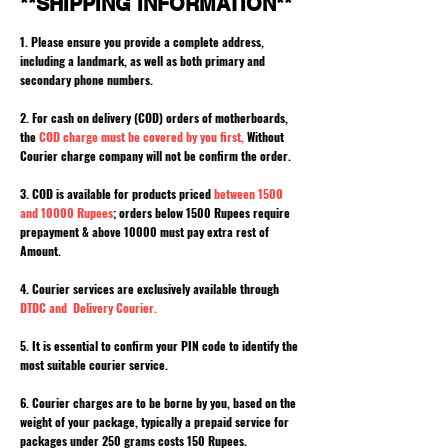
**SHIPPING INFORMATION**
1. Please ensure you provide a complete address,
including a landmark, as well as both primary and
secondary phone numbers.
2. For cash on delivery (COD) orders of motherboards,
the
COD charge must be covered by you first,
Without
Courier charge company will not be confirm the order.
3. COD is available for products priced
between 1500
and 10000 Rupees
; orders below 1500 Rupees require
prepayment & above 10000 must pay extra rest of
Amount.
4. Courier services are exclusively available through
DTDC and Delivery Courier.
5. It is essential to confirm your PIN code to identify the
most suitable courier service.
6. Courier charges are to be borne by you, based on the
weight of your package, typically a prepaid service for
packages under 250 grams costs 150 Rupees.