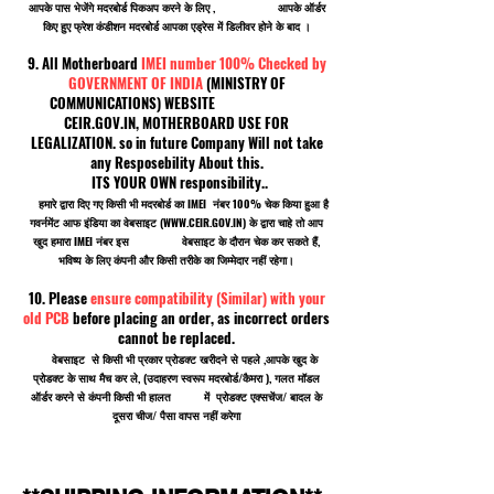
आपके पास भेजेंगे मदरबोर्ड पिकअप करने के लिए , आपके ऑर्डर
किए हुए फ्रेश कंडीशन मदरबोर्ड आपका एड्रेस में डिलीवर होने के बाद ।
9. All Motherboard
IMEI number 100% Checked by
GOVERNMENT OF INDIA
(MINISTRY OF
COMMUNICATIONS) WEBSITE
CEIR.GOV.IN, MOTHERBOARD USE FOR
LEGALIZATION. so in future Company Will not take
any Resposebility About this.
ITS YOUR OWN responsibility..
हमारे द्वारा दिए गए किसी भी मदरबोर्ड का IMEI नंबर 100% चेक किया हुआ है
गवर्नमेंट आफ इंडिया का वेबसाइट (
WWW.CEIR.GOV.IN
) के द्वारा चाहे तो आप
खुद हमारा IMEI नंबर इस वेबसाइट के दौरान चेक कर सकते हैं,
भविष्य के लिए कंपनी और किसी तरीके का जिम्मेदार नहीं रहेगा।
10. Please
ensure compatibility (Similar) with your
old PCB
before placing an order, as incorrect orders
cannot be replaced.
वेबसाइट से किसी भी प्रकार प्रोडक्ट खरीदने से पहले ,आपके खुद के
प्रोडक्ट के साथ मैच कर ले, (उदाहरण स्वरूप मदरबोर्ड/कैमरा ), गलत मॉडल
ऑर्डर करने से कंपनी किसी भी हालत में प्रोडक्ट एक्सचेंज/ बादल के
दूसरा चीज/ पैसा वापस नहीं करेगा