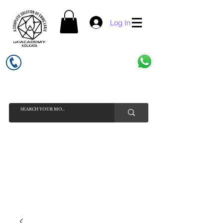
Log In
UFI ACADEMY KOLKATA (OPC) PRIVATE LIMITED
GSTIN - 19AADCU7884Q1Z5
INDIA'S NO 1 ONLINE CELL - PHONE SPARE PARTS SELLER
HELP LINE ( CALL / WHATSAPP ) +91 7619506534 ( SUNDAY
HOLIDAY )