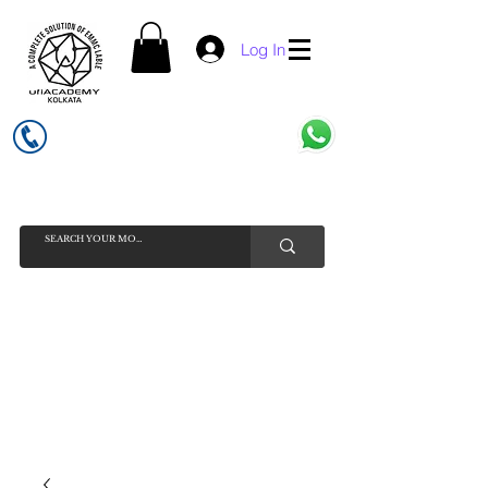
Log In
UFI ACADEMY KOLKATA (OPC) PRIVATE LIMITED
GSTIN - 19AADCU7884Q1Z5
INDIA'S NO 1 ONLINE CELL - PHONE SPARE PARTS SELLER
HELP LINE ( CALL / WHATSAPP ) +91 7619506534 ( SUNDAY
HOLIDAY )