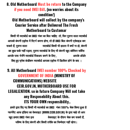
8. Old Motherboard
Must be return
to the Company
if you need IMEI Bill
. (no worries about its
condition!)
Old Motherboard will collect by the company's
Courier Service after Delivered The Fresh
Motherboard to Customar
किसी भी मदरबोर्ड का IMEI नंबर का बिल चाहिए तो, फिर पुराना वाला मदरबोर्ड
आपको कंपनी एड्रेस में रिटर्न करना होगा, तो ही IMEI बिल कंपनी प्रोवाइड कर
सकते हैं, पुराना वाला मदरबोर्ड किसी भी हालत में क्यों ना हो, कंपनी
का कुछ फर्क नहीं पड़ता, पुराना मदरबोर्ड के लिए भी कंपनी खुद कोरियर सर्विस
आपके पास भेजेंगे मदरबोर्ड पिकअप करने के लिए , आपके ऑर्डर
किए हुए फ्रेश कंडीशन मदरबोर्ड आपका एड्रेस में डिलीवर होने के बाद ।
9. All Motherboard
IMEI number 100% Checked by
GOVERNMENT OF INDIA
(MINISTRY OF
COMMUNICATIONS) WEBSITE
CEIR.GOV.IN, MOTHERBOARD USE FOR
LEGALIZATION. so in future Company Will not take
any Resposebility About this.
ITS YOUR OWN responsibility..
हमारे द्वारा दिए गए किसी भी मदरबोर्ड का IMEI नंबर 100% चेक किया हुआ है
गवर्नमेंट आफ इंडिया का वेबसाइट (
WWW.CEIR.GOV.IN
) के द्वारा चाहे तो आप
खुद हमारा IMEI नंबर इस वेबसाइट के दौरान चेक कर सकते हैं,
भविष्य के लिए कंपनी और किसी तरीके का जिम्मेदार नहीं रहेगा।