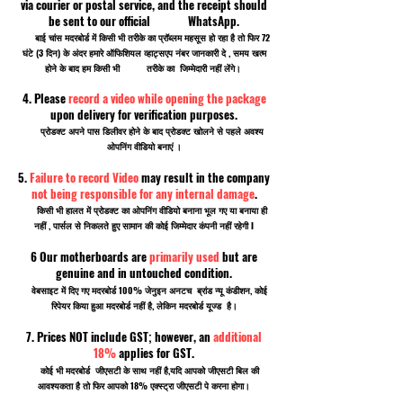
via courier or postal service, and the receipt should
be sent to our official WhatsApp.
बाई चांस मदरबोर्ड में किसी भी तरीके का प्रॉब्लम महसूस हो रहा है तो फिर 72
घंटे (3 दिन) के अंदर हमारे ऑफिशियल व्हाट्सएप नंबर जानकारी दे , समय खत्म
होने के बाद हम किसी भी तरीके का जिम्मेदारी नहीं लेंगे।
4. Please
record a video while opening the package
upon delivery for verification purposes.
प्रोडक्ट अपने पास डिलीवर होने के बाद प्रोडक्ट खोलने से पहले अवश्य
ओपनिंग वीडियो बनाएं ।
5.
Failure to record Video
may result in the company
not being responsible for any internal damage
.
किसी भी हालत में प्रोडक्ट का ओपनिंग वीडियो बनाना भूल गए या बनाया ही
नहीं , पार्सल से निकलते हुए सामान की कोई जिम्मेदार कंपनी नहीं रहेगी I
6 Our motherboards are
primarily used
but are
genuine and in untouched condition.
वेबसाइट में दिए गए मदरबोर्ड 100% जेनुइन अनटच ब्रांड न्यू कंडीशन, कोई
रिपेयर किया हुआ मदरबोर्ड नहीं है, लेकिन मदरबोर्ड यूज्ड है।
7. Prices NOT include GST; however, an
additional
18%
applies for GST.
कोई भी मदरबोर्ड जीएसटी के साथ नहीं है,यदि आपको जीएसटी बिल की
आवश्यकता है तो फिर आपको 18% एक्स्ट्रा जीएसटी पे करना होगा।