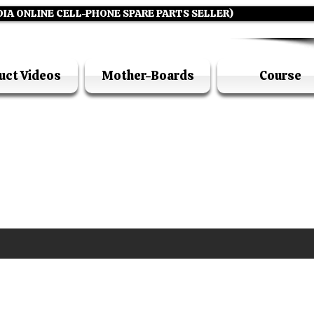
DIA ONLINE CELL-PHONE SPARE PARTS SELLER)
uct Videos
Mother-Boards
Course
UFI ACADEMY KOLKATA (OPC) PRIVATE LIMITE
GSTIN - 19AADCU7884Q1Z5
DIA'S NO 1 ONLINE CELL - PHONE SPARE PARTS S
E ( CALL / WHATSAPP ) +91 7619506534 ( SUNDA