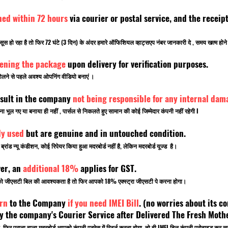
ned within 72 hours
via courier or postal service, and the rece
सूस हो रहा है तो फिर 72 घंटे (3 दिन) के अंदर हमारे ऑफिशियल व्हाट्सएप नंबर जानकारी दे , समय खत्म ह
pening the package
upon delivery for verification purposes.
लने से पहले अवश्य ओपनिंग वीडियो बनाएं ।
sult in the company
not being responsible for any internal dam
ूल गए या बनाया ही नहीं , पार्सल से निकलते हुए सामान की कोई जिम्मेदार कंपनी नहीं रहेगी I
ly used
but are genuine and in untouched condition.
ांड न्यू कंडीशन, कोई रिपेयर किया हुआ मदरबोर्ड नहीं है, लेकिन मदरबोर्ड यूज्ड है।
ver, an
additional 18%
applies for GST.
पको जीएसटी बिल की आवश्यकता है तो फिर आपको 18% एक्स्ट्रा जीएसटी पे करना होगा।
rn
to the Company
if you need IMEI Bill
. (no worries about its co
 the company's Courier Service after Delivered The Fresh Mot
, फिर पुराना वाला मदरबोर्ड आपको कंपनी एड्रेस में रिटर्न करना होगा, तो ही IMEI बिल कंपनी प्रोवाइड