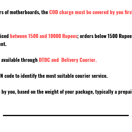
ers of motherboards, the
COD charge must be covered by you firs
riced
between 1500 and 10000 Rupees
; orders below 1500 Rupe
unt.
y available through
DTDC and Delivery Courier.
PIN code to identify the most suitable courier service.
e by you, based on the weight of your package, typically a prepa