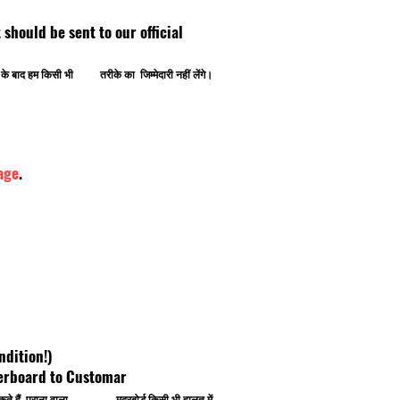
ipt should be sent to our official
ोने के बाद हम किसी भी तरीके का जिम्मेदारी नहीं लेंगे।
age
.
ndition!)
herboard to Customar
 कर सकते हैं, पुराना वाला मदरबोर्ड किसी भी हालत में