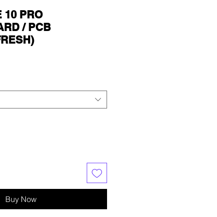
 10 PRO
RD / PCB
FRESH)
Buy Now