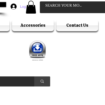
Log In
Accessories
Contact Us
D
ELLER
Y HOLIDAY )