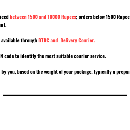
riced
between 1500 and 10000 Rupees
; orders below 1500 Rupe
unt.
y available through
DTDC and Delivery Courier.
PIN code to identify the most suitable courier service.
e by you, based on the weight of your package, typically a prepa