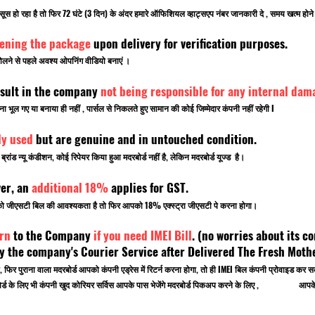
सूस हो रहा है तो फिर 72 घंटे (3 दिन) के अंदर हमारे ऑफिशियल व्हाट्सएप नंबर जानकारी दे , समय खत्म ह
pening the package
upon delivery for verification purposes.
लने से पहले अवश्य ओपनिंग वीडियो बनाएं ।
sult in the company
not being responsible for any internal dam
ूल गए या बनाया ही नहीं , पार्सल से निकलते हुए सामान की कोई जिम्मेदार कंपनी नहीं रहेगी I
ly used
but are genuine and in untouched condition.
ांड न्यू कंडीशन, कोई रिपेयर किया हुआ मदरबोर्ड नहीं है, लेकिन मदरबोर्ड यूज्ड है।
ver, an
additional 18%
applies for GST.
पको जीएसटी बिल की आवश्यकता है तो फिर आपको 18% एक्स्ट्रा जीएसटी पे करना होगा।
rn
to the Company
if you need IMEI Bill
. (no worries about its co
 the company's Courier Service after Delivered The Fresh Mot
, फिर पुराना वाला मदरबोर्ड आपको कंपनी एड्रेस में रिटर्न करना होगा, तो ही IMEI बिल कंपनी प्रोवाइड
 मदरबोर्ड के लिए भी कंपनी खुद कोरियर सर्विस आपके पास भेजेंगे मदरबोर्ड पिकअप करने के लिए , आपके ऑ