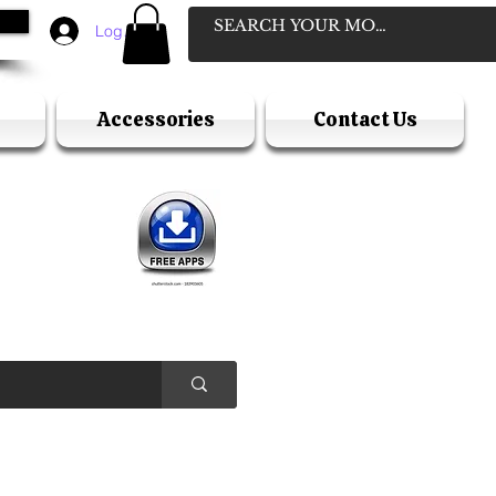
Log In
Accessories
Contact Us
D
ELLER
Y HOLIDAY )