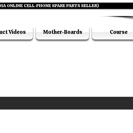
DIA ONLINE CELL-PHONE SPARE PARTS SELLER)
uct Videos
Mother-Boards
Course
UFI ACADEMY KOLKATA (OPC) PRIVATE LIMITE
GSTIN - 19AADCU7884Q1Z5
DIA'S NO 1 ONLINE CELL - PHONE SPARE PARTS S
E ( CALL / WHATSAPP ) +91 7619506534 ( SUNDA