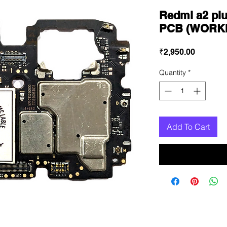
Redmi a2 p
PCB (WORK
Price
₹2,950.00
Quantity
*
Add To Cart