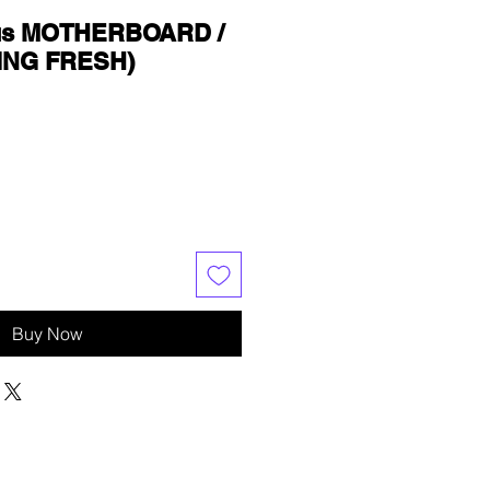
lus MOTHERBOARD /
ING FRESH)
Buy Now