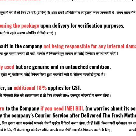
सूस हो रहा है तो फिर 72 घंटे (3 दिन) के अंदर हमारे ऑफिशियल व्हाट्सएप नंबर जानकारी दे , समय खत्म ह
pening the package
upon delivery for verification purposes.
लने से पहले अवश्य ओपनिंग वीडियो बनाएं ।
sult in the company
not being responsible for any internal dam
ूल गए या बनाया ही नहीं , पार्सल से निकलते हुए सामान की कोई जिम्मेदार कंपनी नहीं रहेगी I
ly used
but are genuine and in untouched condition.
ांड न्यू कंडीशन, कोई रिपेयर किया हुआ मदरबोर्ड नहीं है, लेकिन मदरबोर्ड यूज्ड है।
ver, an
additional 18%
applies for GST.
पको जीएसटी बिल की आवश्यकता है तो फिर आपको 18% एक्स्ट्रा जीएसटी पे करना होगा।
rn
to the Company
if you need IMEI Bill
. (no worries about its co
 the company's Courier Service after Delivered The Fresh Mot
, फिर पुराना वाला मदरबोर्ड आपको कंपनी एड्रेस में रिटर्न करना होगा, तो ही IMEI बिल कंपनी प्रोवाइड
 मदरबोर्ड के लिए भी कंपनी खुद कोरियर सर्विस आपके पास भेजेंगे मदरबोर्ड पिकअप करने के लिए , आपके ऑ