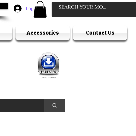
Log In
Accessories
Contact Us
D
ELLER
Y HOLIDAY )