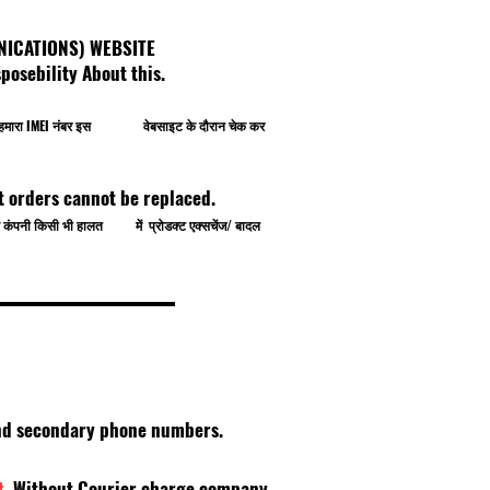
OMMUNICATIONS) WEBSITE
osebility About this.
प खुद हमारा IMEI नंबर इस वेबसाइट के दौरान चेक कर
t orders cannot be replaced.
े से कंपनी किसी भी हालत में प्रोडक्ट एक्सचेंज/ बादल
 and secondary phone numbers.
t,
Without Courier charge company