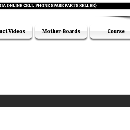
DIA ONLINE CELL-PHONE SPARE PARTS SELLER)
uct Videos
Mother-Boards
Course
UFI ACADEMY KOLKATA (OPC) PRIVATE LIMITE
GSTIN - 19AADCU7884Q1Z5
DIA'S NO 1 ONLINE CELL - PHONE SPARE PARTS S
E ( CALL / WHATSAPP ) +91 7619506534 ( SUNDA