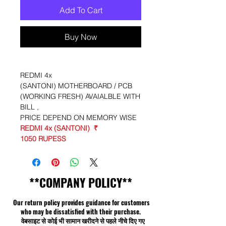
Add To Cart
Buy Now
REDMI 4x
(SANTONI) MOTHERBOARD / PCB
(WORKING FRESH) AVAIALBLE WITH
BILL ,
PRICE DEPEND ON MEMORY WISE
REDMI 4x (SANTONI) ₹
1050 RUPESS
**COMPANY POLICY**
Our return policy provides guidance for customers
who may be dissatisfied with their purchase.
वेबसाइट से कोई भी सामान खरीदने से पहले नीचे दिए गए