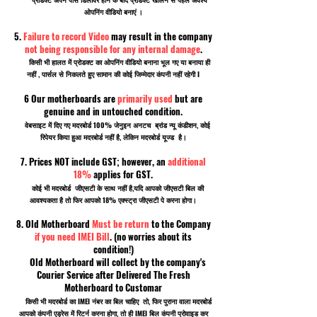
ओपनिंग वीडियो बनाएं ।
5.
Failure to record Video
may result in the company
not being responsible for any internal damage
.
किसी भी हालत में प्रोडक्ट का ओपनिंग वीडियो बनाना भूल गए या बनाया ही
नहीं , पार्सल से निकलते हुए सामान की कोई जिम्मेदार कंपनी नहीं रहेगी I
6 Our motherboards are
primarily used
but are
genuine and in untouched condition.
वेबसाइट में दिए गए मदरबोर्ड 100% जेनुइन अनटच ब्रांड न्यू कंडीशन, कोई
रिपेयर किया हुआ मदरबोर्ड नहीं है, लेकिन मदरबोर्ड यूज्ड है।
7. Prices NOT include GST; however, an
additional
18%
applies for GST.
कोई भी मदरबोर्ड जीएसटी के साथ नहीं है,यदि आपको जीएसटी बिल की
आवश्यकता है तो फिर आपको 18% एक्स्ट्रा जीएसटी पे करना होगा।
8. Old Motherboard
Must be return
to the Company
if you need IMEI Bill
. (no worries about its
condition!)
Old Motherboard will collect by the company's
Courier Service after Delivered The Fresh
Motherboard to Customar
किसी भी मदरबोर्ड का IMEI नंबर का बिल चाहिए तो, फिर पुराना वाला मदरबोर्ड
आपको कंपनी एड्रेस में रिटर्न करना होगा, तो ही IMEI बिल कंपनी प्रोवाइड कर