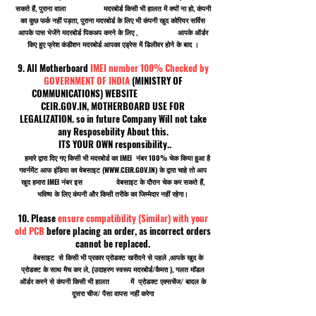
सकते हैं, पुराना वाला मदरबोर्ड किसी भी हालत में क्यों ना हो, कंपनी
का कुछ फर्क नहीं पड़ता, पुराना मदरबोर्ड के लिए भी कंपनी खुद कोरियर सर्विस
आपके पास भेजेंगे मदरबोर्ड पिकअप करने के लिए , आपके ऑर्डर
किए हुए फ्रेश कंडीशन मदरबोर्ड आपका एड्रेस में डिलीवर होने के बाद ।
9. All Motherboard
IMEI number 100% Checked by
GOVERNMENT OF INDIA
(MINISTRY OF
COMMUNICATIONS) WEBSITE
CEIR.GOV.IN, MOTHERBOARD USE FOR
LEGALIZATION. so in future Company Will not take
any Resposebility About this.
ITS YOUR OWN responsibility..
हमारे द्वारा दिए गए किसी भी मदरबोर्ड का IMEI नंबर 100% चेक किया हुआ है
गवर्नमेंट आफ इंडिया का वेबसाइट (
WWW.CEIR.GOV.IN
) के द्वारा चाहे तो आप
खुद हमारा IMEI नंबर इस वेबसाइट के दौरान चेक कर सकते हैं,
भविष्य के लिए कंपनी और किसी तरीके का जिम्मेदार नहीं रहेगा।
10. Please
ensure compatibility (Similar) with your
old PCB
before placing an order, as incorrect orders
cannot be replaced.
वेबसाइट से किसी भी प्रकार प्रोडक्ट खरीदने से पहले ,आपके खुद के
प्रोडक्ट के साथ मैच कर ले, (उदाहरण स्वरूप मदरबोर्ड/कैमरा ), गलत मॉडल
ऑर्डर करने से कंपनी किसी भी हालत में प्रोडक्ट एक्सचेंज/ बादल के
दूसरा चीज/ पैसा वापस नहीं करेगा