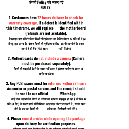
कंपनी Policy को जरूर पढ़ें
NOTES:
1. Customers have
72 hours delivery to check for
warranty coverage
. If a defect is identified within
this timeframe, we will replace the motherboard
(refunds are not available).
वेबसाइट द्वारा ऑर्डर किया किसी भी प्रोडक्ट का चेकिंग वैधता 72 घंटे की है (3
दिन), इस समय के दौरान किसी भी प्रॉब्लम के लिए कंपनी मदरबोर्ड के बदले
मदरबोर्ड ही देंगे ( पैसे वापस नहीं मिलेगा)
2. Motherboards do
not include a camera
(Camera
must be purchased separately).
किसी भी मदरबोर्ड कैमरे के साथ नहीं आता है (कैमरा चाहिए तो अलग से
खरीदना पड़ेगा)
3. Any PCB issues must be
returned within 72 hours
via courier or postal service, and the receipt should
be sent to our official WhatsApp.
बाई चांस मदरबोर्ड में किसी भी तरीके का प्रॉब्लम महसूस हो रहा है तो फिर 72
घंटे (3 दिन) के अंदर हमारे ऑफिशियल व्हाट्सएप नंबर जानकारी दे , समय खत्म
होने के बाद हम किसी भी तरीके का जिम्मेदारी नहीं लेंगे।
4. Please
record a video while opening the package
upon delivery for verification purposes.
प्रोडक्ट अपने पास डिलीवर होने के बाद प्रोडक्ट खोलने से पहले अवश्य