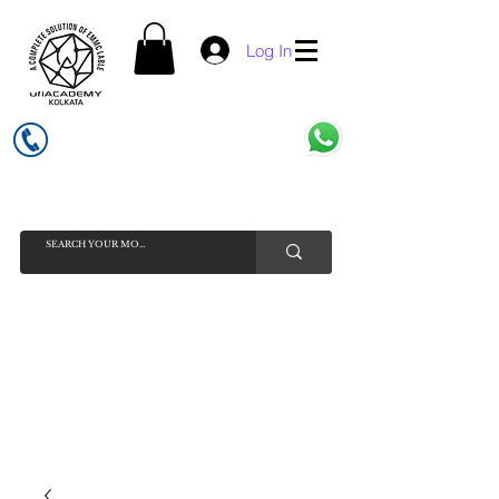
Log In
UFI ACADEMY KOLKATA (OPC) PRIVATE LIMITED
GSTIN - 19AADCU7884Q1Z5
INDIA'S NO 1 ONLINE CELL - PHONE SPARE PARTS SELLER
HELP LINE ( CALL / WHATSAPP ) +91 7619506534 ( SUNDAY
HOLIDAY )