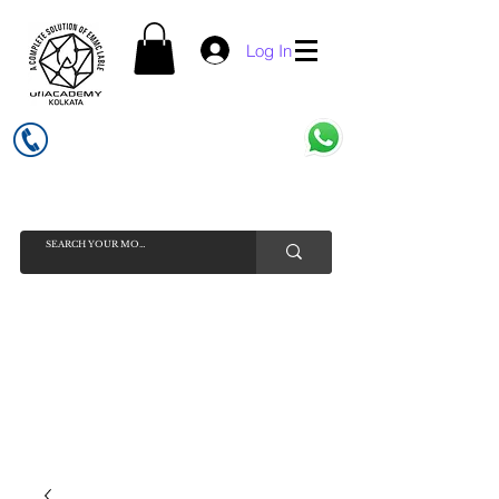
Log In
UFI ACADEMY KOLKATA (OPC) PRIVATE LIMITED
GSTIN - 19AADCU7884Q1Z5
INDIA'S NO 1 ONLINE CELL - PHONE SPARE PARTS SELLER
HELP LINE ( CALL / WHATSAPP ) +91 7619506534 ( SUNDAY
HOLIDAY )