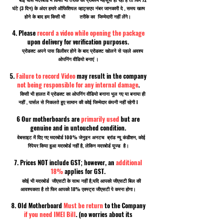
घंटे (3 दिन) के अंदर हमारे ऑफिशियल व्हाट्सएप नंबर जानकारी दे , समय खत्म
होने के बाद हम किसी भी तरीके का जिम्मेदारी नहीं लेंगे।
4. Please
record a video while opening the package
upon delivery for verification purposes.
प्रोडक्ट अपने पास डिलीवर होने के बाद प्रोडक्ट खोलने से पहले अवश्य
ओपनिंग वीडियो बनाएं ।
5.
Failure to record Video
may result in the company
not being responsible for any internal damage
.
किसी भी हालत में प्रोडक्ट का ओपनिंग वीडियो बनाना भूल गए या बनाया ही
नहीं , पार्सल से निकलते हुए सामान की कोई जिम्मेदार कंपनी नहीं रहेगी I
6 Our motherboards are
primarily used
but are
genuine and in untouched condition.
वेबसाइट में दिए गए मदरबोर्ड 100% जेनुइन अनटच ब्रांड न्यू कंडीशन, कोई
रिपेयर किया हुआ मदरबोर्ड नहीं है, लेकिन मदरबोर्ड यूज्ड है।
7. Prices NOT include GST; however, an
additional
18%
applies for GST.
कोई भी मदरबोर्ड जीएसटी के साथ नहीं है,यदि आपको जीएसटी बिल की
आवश्यकता है तो फिर आपको 18% एक्स्ट्रा जीएसटी पे करना होगा।
8. Old Motherboard
Must be return
to the Company
if you need IMEI Bill
. (no worries about its