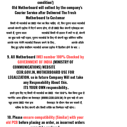
condition!)
Old Motherboard will collect by the company's
Courier Service after Delivered The Fresh
Motherboard to Customar
किसी भी मदरबोर्ड का IMEI नंबर का बिल चाहिए तो, फिर पुराना वाला मदरबोर्ड
आपको कंपनी एड्रेस में रिटर्न करना होगा, तो ही IMEI बिल कंपनी प्रोवाइड कर
सकते हैं, पुराना वाला मदरबोर्ड किसी भी हालत में क्यों ना हो, कंपनी
का कुछ फर्क नहीं पड़ता, पुराना मदरबोर्ड के लिए भी कंपनी खुद कोरियर सर्विस
आपके पास भेजेंगे मदरबोर्ड पिकअप करने के लिए , आपके ऑर्डर
किए हुए फ्रेश कंडीशन मदरबोर्ड आपका एड्रेस में डिलीवर होने के बाद ।
9. All Motherboard
IMEI number 100% Checked by
GOVERNMENT OF INDIA
(MINISTRY OF
COMMUNICATIONS) WEBSITE
CEIR.GOV.IN, MOTHERBOARD USE FOR
LEGALIZATION. so in future Company Will not take
any Resposebility About this.
ITS YOUR OWN responsibility..
हमारे द्वारा दिए गए किसी भी मदरबोर्ड का IMEI नंबर 100% चेक किया हुआ है
गवर्नमेंट आफ इंडिया का वेबसाइट (
WWW.CEIR.GOV.IN
) के द्वारा चाहे तो आप
खुद हमारा IMEI नंबर इस वेबसाइट के दौरान चेक कर सकते हैं,
भविष्य के लिए कंपनी और किसी तरीके का जिम्मेदार नहीं रहेगा।
10. Please
ensure compatibility (Similar) with your
old PCB
before placing an order, as incorrect orders