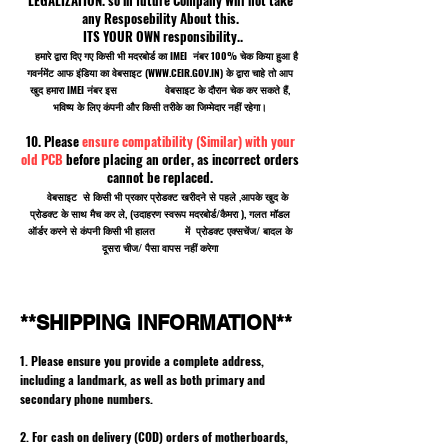
any Resposebility About this.
ITS YOUR OWN responsibility..
हमारे द्वारा दिए गए किसी भी मदरबोर्ड का IMEI नंबर 100% चेक किया हुआ है
गवर्नमेंट आफ इंडिया का वेबसाइट (
WWW.CEIR.GOV.IN
) के द्वारा चाहे तो आप
खुद हमारा IMEI नंबर इस वेबसाइट के दौरान चेक कर सकते हैं,
भविष्य के लिए कंपनी और किसी तरीके का जिम्मेदार नहीं रहेगा।
10. Please
ensure compatibility (Similar) with your
old PCB
before placing an order, as incorrect orders
cannot be replaced.
वेबसाइट से किसी भी प्रकार प्रोडक्ट खरीदने से पहले ,आपके खुद के
प्रोडक्ट के साथ मैच कर ले, (उदाहरण स्वरूप मदरबोर्ड/कैमरा ), गलत मॉडल
ऑर्डर करने से कंपनी किसी भी हालत में प्रोडक्ट एक्सचेंज/ बादल के
दूसरा चीज/ पैसा वापस नहीं करेगा
**SHIPPING INFORMATION**
1. Please ensure you provide a complete address,
including a landmark, as well as both primary and
secondary phone numbers.
2. For cash on delivery (COD) orders of motherboards,