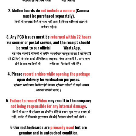
मदरबोर्ड ही देंगे ( पैसे वापस नहीं मिलेगा)
2. Motherboards do
not include a camera
(Camera
must be purchased separately).
किसी भी मदरबोर्ड कैमरे के साथ नहीं आता है (कैमरा चाहिए तो अलग से
खरीदना पड़ेगा)
3. Any PCB issues must be
returned within 72 hours
via courier or postal service, and the receipt should
be sent to our official WhatsApp.
बाई चांस मदरबोर्ड में किसी भी तरीके का प्रॉब्लम महसूस हो रहा है तो फिर 72
घंटे (3 दिन) के अंदर हमारे ऑफिशियल व्हाट्सएप नंबर जानकारी दे , समय खत्म
होने के बाद हम किसी भी तरीके का जिम्मेदारी नहीं लेंगे।
4. Please
record a video while opening the package
upon delivery for verification purposes.
प्रोडक्ट अपने पास डिलीवर होने के बाद प्रोडक्ट खोलने से पहले अवश्य
ओपनिंग वीडियो बनाएं ।
5.
Failure to record Video
may result in the company
not being responsible for any internal damage
.
किसी भी हालत में प्रोडक्ट का ओपनिंग वीडियो बनाना भूल गए या बनाया ही
नहीं , पार्सल से निकलते हुए सामान की कोई जिम्मेदार कंपनी नहीं रहेगी I
6 Our motherboards are
primarily used
but are
genuine and in untouched condition.