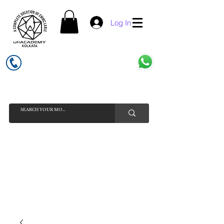
Log In
UFI ACADEMY KOLKATA (OPC) PRIVATE LIMITED
GSTIN - 19AADCU7884Q1Z5
INDIA'S NO 1 ONLINE CELL - PHONE SPARE PARTS SELLER
HELP LINE ( CALL / WHATSAPP ) +91 7619506534 ( SUNDAY
HOLIDAY )