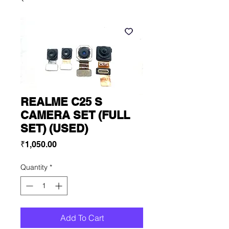
REALME C25 S
CAMERA SET (FULL
SET) (USED)
Price
₹1,050.00
Quantity
*
Add To Cart