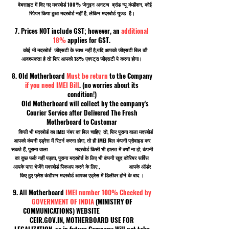
वेबसाइट में दिए गए मदरबोर्ड 100% जेनुइन अनटच ब्रांड न्यू कंडीशन, कोई
रिपेयर किया हुआ मदरबोर्ड नहीं है, लेकिन मदरबोर्ड यूज्ड है।
7. Prices NOT include GST; however, an
additional
18%
applies for GST.
कोई भी मदरबोर्ड जीएसटी के साथ नहीं है,यदि आपको जीएसटी बिल की
आवश्यकता है तो फिर आपको 18% एक्स्ट्रा जीएसटी पे करना होगा।
8. Old Motherboard
Must be return
to the Company
if you need IMEI Bill
. (no worries about its
condition!)
Old Motherboard will collect by the company's
Courier Service after Delivered The Fresh
Motherboard to Customar
किसी भी मदरबोर्ड का IMEI नंबर का बिल चाहिए तो, फिर पुराना वाला मदरबोर्ड
आपको कंपनी एड्रेस में रिटर्न करना होगा, तो ही IMEI बिल कंपनी प्रोवाइड कर
सकते हैं, पुराना वाला मदरबोर्ड किसी भी हालत में क्यों ना हो, कंपनी
का कुछ फर्क नहीं पड़ता, पुराना मदरबोर्ड के लिए भी कंपनी खुद कोरियर सर्विस
आपके पास भेजेंगे मदरबोर्ड पिकअप करने के लिए , आपके ऑर्डर
किए हुए फ्रेश कंडीशन मदरबोर्ड आपका एड्रेस में डिलीवर होने के बाद ।
9. All Motherboard
IMEI number 100% Checked by
GOVERNMENT OF INDIA
(MINISTRY OF
COMMUNICATIONS) WEBSITE
CEIR.GOV.IN, MOTHERBOARD USE FOR
LEGALIZATION. so in future Company Will not take