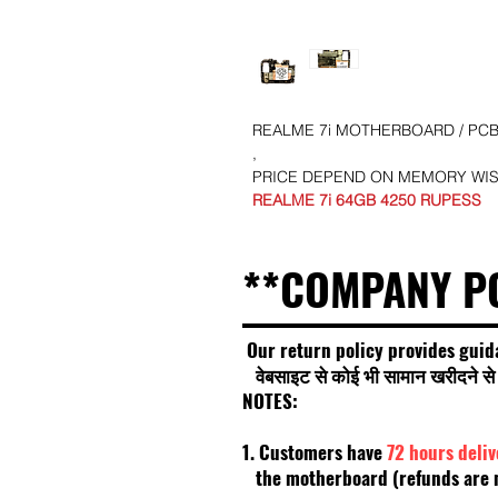
REALME 7i MOTHERBOARD / PCB 
,
PRICE DEPEND ON MEMORY WI
REALME 7i 64GB 4250 RUPESS
**COMPANY P
Our return policy provides guid
वेबसाइट से कोई भी सामान खरीदने से प
NOTES:
1. Customers have
72 hours deli
the motherboard (refunds are no