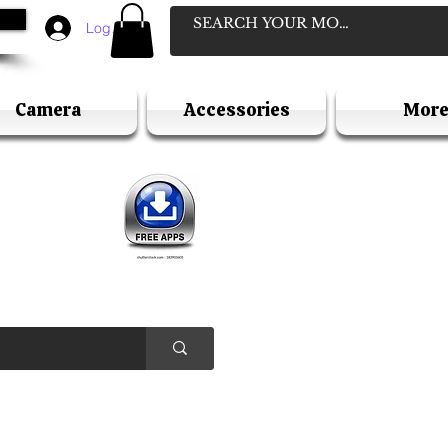
Log In
Camera
Accessories
Mor
D
ELLER
Y HOLIDAY )