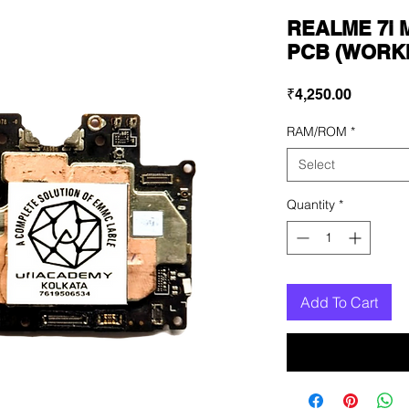
REALME 7i
PCB (WORK
Price
₹4,250.00
RAM/ROM
*
Select
Quantity
*
Add To Cart