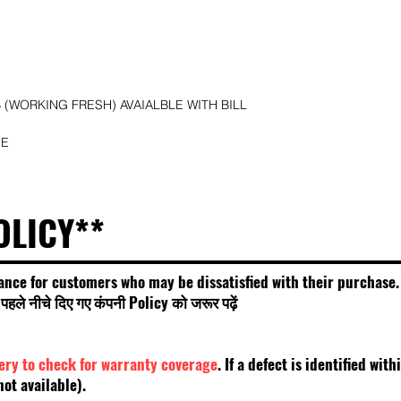
(WORKING FRESH) AVAIALBLE WITH BILL
SE
OLICY**
ance for customers who may be dissatisfied with their purchase.
हले नीचे दिए गए कंपनी Policy को जरूर पढ़ें
very to check for warranty coverage
. If a defect is identified wi
t available).