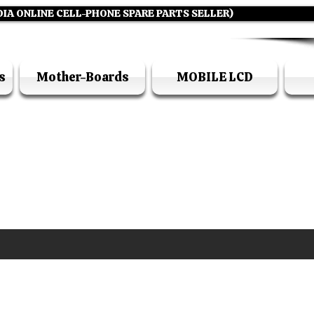
DIA ONLINE CELL-PHONE SPARE PARTS SELLER)
s
Mother-Boards
MOBILE LCD
UFI ACADEMY KOLKATA (OPC) PRIVATE LIMITE
GSTIN - 19AADCU7884Q1Z5
DIA'S NO 1 ONLINE CELL - PHONE SPARE PARTS S
E ( CALL / WHATSAPP ) +91 7619506534 ( SUNDA