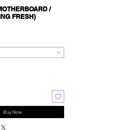
 MOTHERBOARD /
ING FRESH)
Buy Now