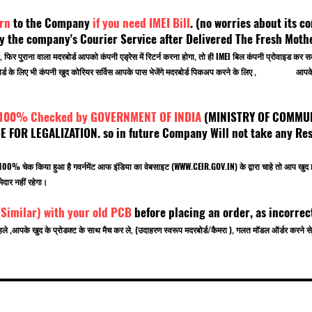
rn
to the Company
if you need IMEI Bill
. (no worries about its co
 the company's Courier Service after Delivered The Fresh Mot
, फिर पुराना वाला मदरबोर्ड आपको कंपनी एड्रेस में रिटर्न करना होगा, तो ही IMEI बिल कंपनी प्रोवाइड
 मदरबोर्ड के लिए भी कंपनी खुद कोरियर सर्विस आपके पास भेजेंगे मदरबोर्ड पिकअप करने के लिए , आपके ऑ
 100% Checked by GOVERNMENT OF INDIA
(MINISTRY OF C
OR LEGALIZATION. so in future Company Will not take any Resp
.
बर 100% चेक किया हुआ है गवर्नमेंट आफ इंडिया का वेबसाइट (
WWW.CEIR.GOV.IN
) के द्वारा चाहे तो आ
ेदार नहीं रहेगा।
(Similar) with your old PCB
before placing an order, as incorrec
हले ,आपके खुद के प्रोडक्ट के साथ मैच कर ले, (उदाहरण स्वरूप मदरबोर्ड/कैमरा ), गलत मॉडल ऑर्डर करन