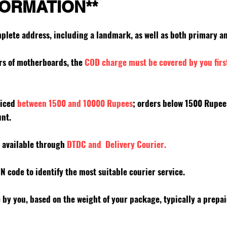
FORMATION**
mplete address, including a landmark, as well as both primary
ers of motherboards, the
COD charge must be covered by you firs
riced
between 1500 and 10000 Rupees
; orders below 1500 Rupe
unt.
y available through
DTDC and Delivery Courier.
PIN code to identify the most suitable courier service.
e by you, based on the weight of your package, typically a prepa