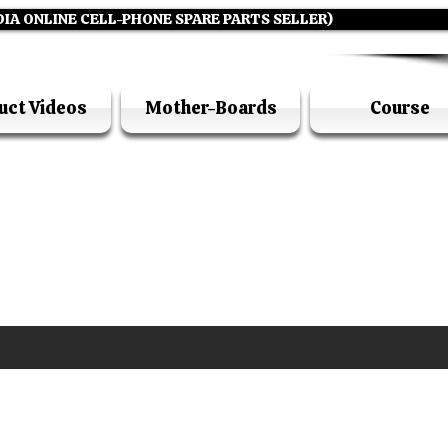
DIA ONLINE CELL-PHONE SPARE PARTS SELLER)
uct Videos
Mother-Boards
Course
UFI ACADEMY KOLKATA (OPC) PRIVATE LIMITE
GSTIN - 19AADCU7884Q1Z5
DIA'S NO 1 ONLINE CELL - PHONE SPARE PARTS S
E ( CALL / WHATSAPP ) +91 7619506534 ( SUNDA