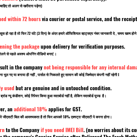
चाहिए तो अलग से खरीदना पड़ेगा)
ned within 72 hours
via courier or postal service, and the rece
सूस हो रहा है तो फिर 72 घंटे (3 दिन) के अंदर हमारे ऑफिशियल व्हाट्सएप नंबर जानकारी दे , समय खत्म ह
pening the package
upon delivery for verification purposes.
लने से पहले अवश्य ओपनिंग वीडियो बनाएं ।
sult in the company
not being responsible for any internal dam
ूल गए या बनाया ही नहीं , पार्सल से निकलते हुए सामान की कोई जिम्मेदार कंपनी नहीं रहेगी I
ly used
but are genuine and in untouched condition.
ांड न्यू कंडीशन, कोई रिपेयर किया हुआ मदरबोर्ड नहीं है, लेकिन मदरबोर्ड यूज्ड है।
ver, an
additional 18%
applies for GST.
पको जीएसटी बिल की आवश्यकता है तो फिर आपको 18% एक्स्ट्रा जीएसटी पे करना होगा।
rn
to the Company
if you need IMEI Bill
. (no worries about its co
 the company's Courier Service after Delivered The Fresh Mot