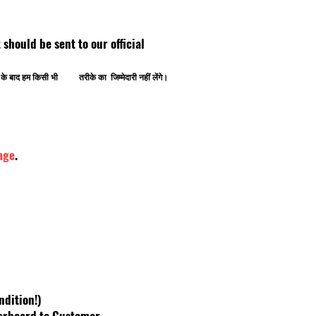
ipt should be sent to our official
ोने के बाद हम किसी भी तरीके का जिम्मेदारी नहीं लेंगे।
age
.
ndition!)
herboard to Customar