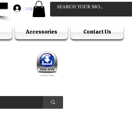
Log In
Accessories
Contact Us
D
ELLER
Y HOLIDAY )