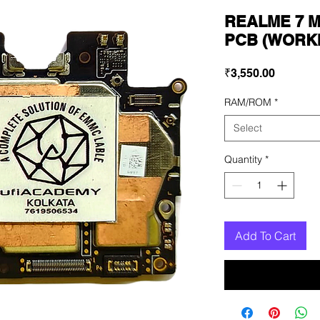
REALME 7 
PCB (WORK
Price
₹3,550.00
RAM/ROM
*
Select
Quantity
*
Add To Cart