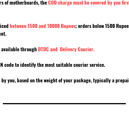
ers of motherboards, the
COD charge must be covered by you firs
riced
between 1500 and 10000 Rupees
; orders below 1500 Rupe
unt.
y available through
DTDC and Delivery Courier.
PIN code to identify the most suitable courier service.
e by you, based on the weight of your package, typically a prepa