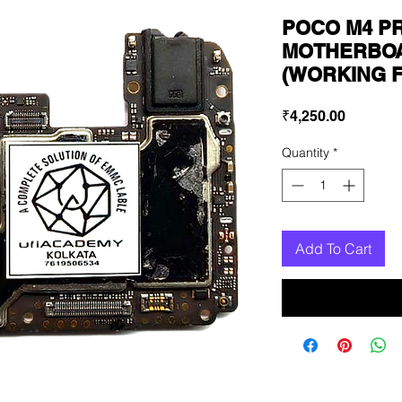
POCO M4 P
MOTHERBOA
(WORKING 
Price
₹4,250.00
Quantity
*
Add To Cart