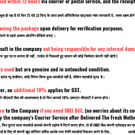
ned within 72 hours
via courier or postal service, and the rece
सूस हो रहा है तो फिर 72 घंटे (3 दिन) के अंदर हमारे ऑफिशियल व्हाट्सएप नंबर जानकारी दे , समय खत्म ह
pening the package
upon delivery for verification purposes.
लने से पहले अवश्य ओपनिंग वीडियो बनाएं ।
sult in the company
not being responsible for any internal dam
ूल गए या बनाया ही नहीं , पार्सल से निकलते हुए सामान की कोई जिम्मेदार कंपनी नहीं रहेगी I
ly used
but are genuine and in untouched condition.
ांड न्यू कंडीशन, कोई रिपेयर किया हुआ मदरबोर्ड नहीं है, लेकिन मदरबोर्ड यूज्ड है।
ver, an
additional 18%
applies for GST.
पको जीएसटी बिल की आवश्यकता है तो फिर आपको 18% एक्स्ट्रा जीएसटी पे करना होगा।
rn
to the Company
if you need IMEI Bill
. (no worries about its co
 the company's Courier Service after Delivered The Fresh Mot
, फिर पुराना वाला मदरबोर्ड आपको कंपनी एड्रेस में रिटर्न करना होगा, तो ही IMEI बिल कंपनी प्रोवाइड
 मदरबोर्ड के लिए भी कंपनी खुद कोरियर सर्विस आपके पास भेजेंगे मदरबोर्ड पिकअप करने के लिए , आपके ऑ