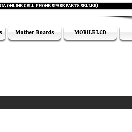
DIA ONLINE CELL-PHONE SPARE PARTS SELLER)
s
Mother-Boards
MOBILE LCD
UFI ACADEMY KOLKATA (OPC) PRIVATE LIMITE
GSTIN - 19AADCU7884Q1Z5
DIA'S NO 1 ONLINE CELL - PHONE SPARE PARTS S
E ( CALL / WHATSAPP ) +91 7619506534 ( SUNDA