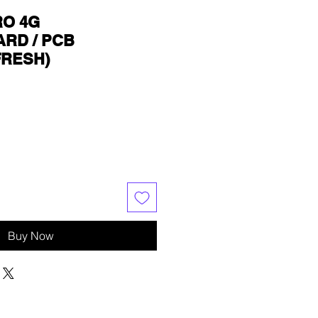
RO 4G
RD / PCB
FRESH)
Buy Now