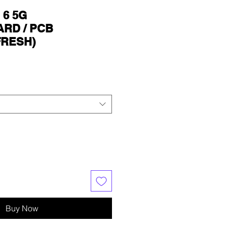
6 5G
RD / PCB
FRESH)
Buy Now