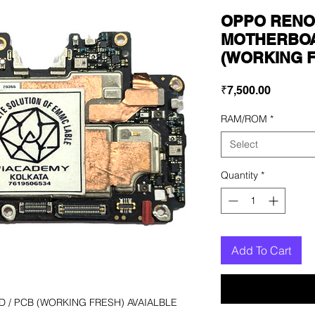
OPPO RENO 
MOTHERBOA
(WORKING 
Price
₹7,500.00
RAM/ROM
*
Select
Quantity
*
Add To Cart
/ PCB (WORKING FRESH) AVAIALBLE