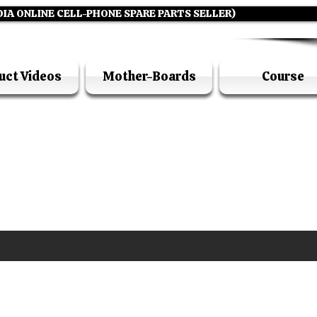
DIA ONLINE CELL-PHONE SPARE PARTS SELLER)
uct Videos
Mother-Boards
Course
UFI ACADEMY KOLKATA (OPC) PRIVATE LIMITE
GSTIN - 19AADCU7884Q1Z5
DIA'S NO 1 ONLINE CELL - PHONE SPARE PARTS S
E ( CALL / WHATSAPP ) +91 7619506534 ( SUNDA