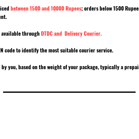
riced
between 1500 and 10000 Rupees
; orders below 1500 Rupe
unt.
y available through
DTDC and Delivery Courier.
PIN code to identify the most suitable courier service.
e by you, based on the weight of your package, typically a prepa