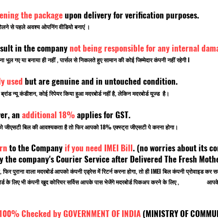
pening the package
upon delivery for verification purposes.
लने से पहले अवश्य ओपनिंग वीडियो बनाएं ।
sult in the company
not being responsible for any internal dam
ूल गए या बनाया ही नहीं , पार्सल से निकलते हुए सामान की कोई जिम्मेदार कंपनी नहीं रहेगी I
ly used
but are genuine and in untouched condition.
ांड न्यू कंडीशन, कोई रिपेयर किया हुआ मदरबोर्ड नहीं है, लेकिन मदरबोर्ड यूज्ड है।
ver, an
additional 18%
applies for GST.
पको जीएसटी बिल की आवश्यकता है तो फिर आपको 18% एक्स्ट्रा जीएसटी पे करना होगा।
rn
to the Company
if you need IMEI Bill
. (no worries about its co
 the company's Courier Service after Delivered The Fresh Mot
, फिर पुराना वाला मदरबोर्ड आपको कंपनी एड्रेस में रिटर्न करना होगा, तो ही IMEI बिल कंपनी प्रोवाइड
 मदरबोर्ड के लिए भी कंपनी खुद कोरियर सर्विस आपके पास भेजेंगे मदरबोर्ड पिकअप करने के लिए , आपके ऑ
 100% Checked by GOVERNMENT OF INDIA
(MINISTRY OF C