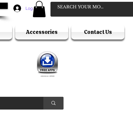
Log In
Accessories
Contact Us
D
ELLER
Y HOLIDAY )