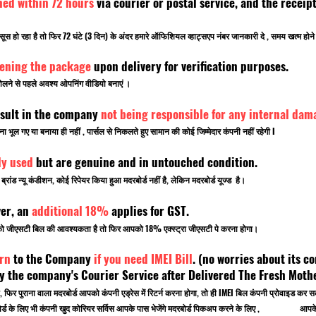
ned within 72 hours
via courier or postal service, and the rece
सूस हो रहा है तो फिर 72 घंटे (3 दिन) के अंदर हमारे ऑफिशियल व्हाट्सएप नंबर जानकारी दे , समय खत्म ह
pening the package
upon delivery for verification purposes.
लने से पहले अवश्य ओपनिंग वीडियो बनाएं ।
sult in the company
not being responsible for any internal dam
ूल गए या बनाया ही नहीं , पार्सल से निकलते हुए सामान की कोई जिम्मेदार कंपनी नहीं रहेगी I
ly used
but are genuine and in untouched condition.
ांड न्यू कंडीशन, कोई रिपेयर किया हुआ मदरबोर्ड नहीं है, लेकिन मदरबोर्ड यूज्ड है।
ver, an
additional 18%
applies for GST.
पको जीएसटी बिल की आवश्यकता है तो फिर आपको 18% एक्स्ट्रा जीएसटी पे करना होगा।
rn
to the Company
if you need IMEI Bill
. (no worries about its co
 the company's Courier Service after Delivered The Fresh Mot
, फिर पुराना वाला मदरबोर्ड आपको कंपनी एड्रेस में रिटर्न करना होगा, तो ही IMEI बिल कंपनी प्रोवाइड
 मदरबोर्ड के लिए भी कंपनी खुद कोरियर सर्विस आपके पास भेजेंगे मदरबोर्ड पिकअप करने के लिए , आपके ऑ