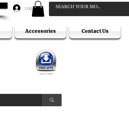
Log In
Accessories
Contact Us
D
ELLER
Y HOLIDAY )