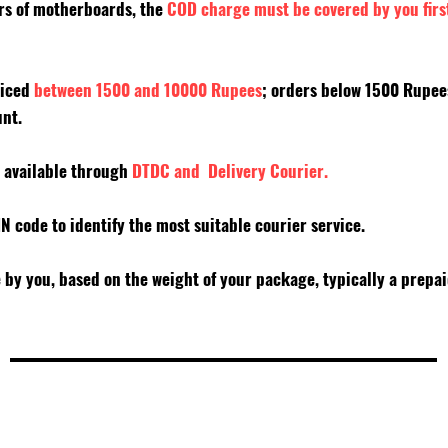
ers of motherboards, the
COD charge must be covered by you firs
riced
between 1500 and 10000 Rupees
; orders below 1500 Rupe
unt.
y available through
DTDC and Delivery Courier.
PIN code to identify the most suitable courier service.
e by you, based on the weight of your package, typically a prepa