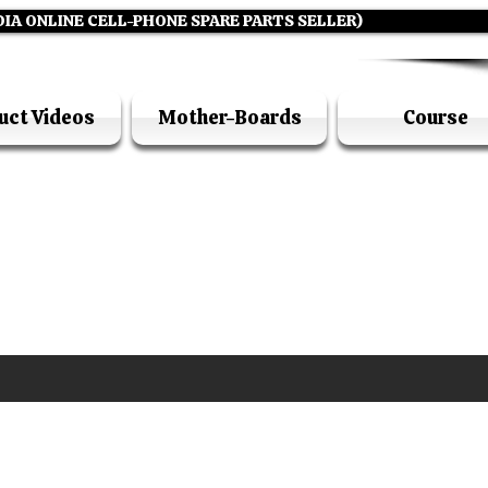
DIA ONLINE CELL-PHONE SPARE PARTS SELLER)
uct Videos
Mother-Boards
Course
UFI ACADEMY KOLKATA (OPC) PRIVATE LIMITE
GSTIN - 19AADCU7884Q1Z5
DIA'S NO 1 ONLINE CELL - PHONE SPARE PARTS S
E ( CALL / WHATSAPP ) +91 7619506534 ( SUNDA