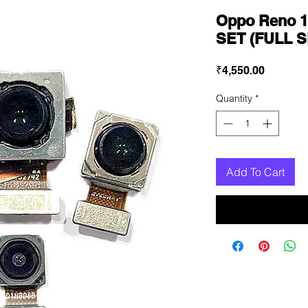
Oppo Reno 
SET (FULL S
Price
₹4,550.00
Quantity
*
Add To Cart