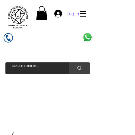
Log In
UFI ACADEMY KOLKATA (OPC) PRIVATE LIMITED
GSTIN - 19AADCU7884Q1Z5
INDIA'S NO 1 ONLINE CELL - PHONE SPARE PARTS SELLER
HELP LINE ( CALL / WHATSAPP ) +91 7619506534 ( SUNDAY
HOLIDAY )