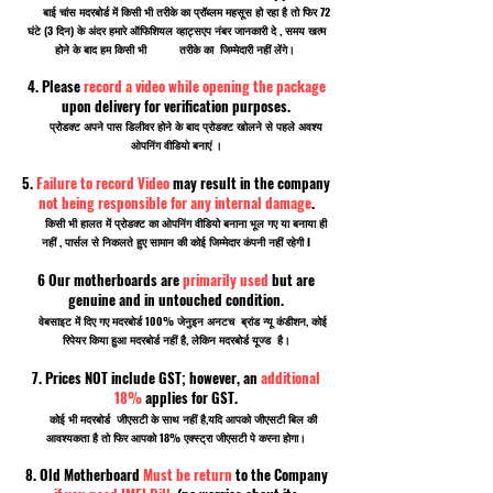
बाई चांस मदरबोर्ड में किसी भी तरीके का प्रॉब्लम महसूस हो रहा है तो फिर 72
घंटे (3 दिन) के अंदर हमारे ऑफिशियल व्हाट्सएप नंबर जानकारी दे , समय खत्म
होने के बाद हम किसी भी तरीके का जिम्मेदारी नहीं लेंगे।
4. Please
record a video while opening the package
upon delivery for verification purposes.
प्रोडक्ट अपने पास डिलीवर होने के बाद प्रोडक्ट खोलने से पहले अवश्य
ओपनिंग वीडियो बनाएं ।
5.
Failure to record Video
may result in the company
not being responsible for any internal damage
.
किसी भी हालत में प्रोडक्ट का ओपनिंग वीडियो बनाना भूल गए या बनाया ही
नहीं , पार्सल से निकलते हुए सामान की कोई जिम्मेदार कंपनी नहीं रहेगी I
6 Our motherboards are
primarily used
but are
genuine and in untouched condition.
वेबसाइट में दिए गए मदरबोर्ड 100% जेनुइन अनटच ब्रांड न्यू कंडीशन, कोई
रिपेयर किया हुआ मदरबोर्ड नहीं है, लेकिन मदरबोर्ड यूज्ड है।
7. Prices NOT include GST; however, an
additional
18%
applies for GST.
कोई भी मदरबोर्ड जीएसटी के साथ नहीं है,यदि आपको जीएसटी बिल की
आवश्यकता है तो फिर आपको 18% एक्स्ट्रा जीएसटी पे करना होगा।
8. Old Motherboard
Must be return
to the Company