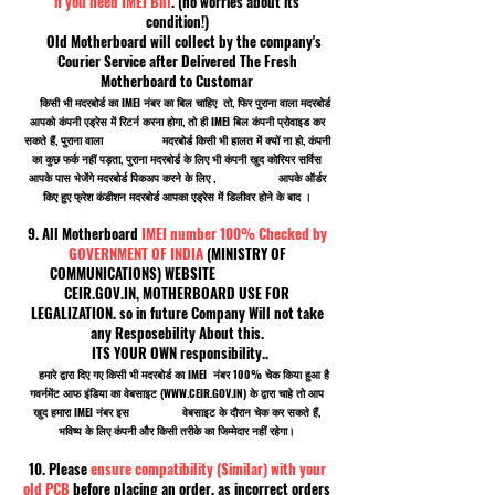
if you need IMEI Bill
. (no worries about its
condition!)
Old Motherboard will collect by the company's
Courier Service after Delivered The Fresh
Motherboard to Customar
किसी भी मदरबोर्ड का IMEI नंबर का बिल चाहिए तो, फिर पुराना वाला मदरबोर्ड
आपको कंपनी एड्रेस में रिटर्न करना होगा, तो ही IMEI बिल कंपनी प्रोवाइड कर
सकते हैं, पुराना वाला मदरबोर्ड किसी भी हालत में क्यों ना हो, कंपनी
का कुछ फर्क नहीं पड़ता, पुराना मदरबोर्ड के लिए भी कंपनी खुद कोरियर सर्विस
आपके पास भेजेंगे मदरबोर्ड पिकअप करने के लिए , आपके ऑर्डर
किए हुए फ्रेश कंडीशन मदरबोर्ड आपका एड्रेस में डिलीवर होने के बाद ।
9. All Motherboard
IMEI number 100% Checked by
GOVERNMENT OF INDIA
(MINISTRY OF
COMMUNICATIONS) WEBSITE
CEIR.GOV.IN, MOTHERBOARD USE FOR
LEGALIZATION. so in future Company Will not take
any Resposebility About this.
ITS YOUR OWN responsibility..
हमारे द्वारा दिए गए किसी भी मदरबोर्ड का IMEI नंबर 100% चेक किया हुआ है
गवर्नमेंट आफ इंडिया का वेबसाइट (
WWW.CEIR.GOV.IN
) के द्वारा चाहे तो आप
खुद हमारा IMEI नंबर इस वेबसाइट के दौरान चेक कर सकते हैं,
भविष्य के लिए कंपनी और किसी तरीके का जिम्मेदार नहीं रहेगा।
10. Please
ensure compatibility (Similar) with your
old PCB
before placing an order, as incorrect orders