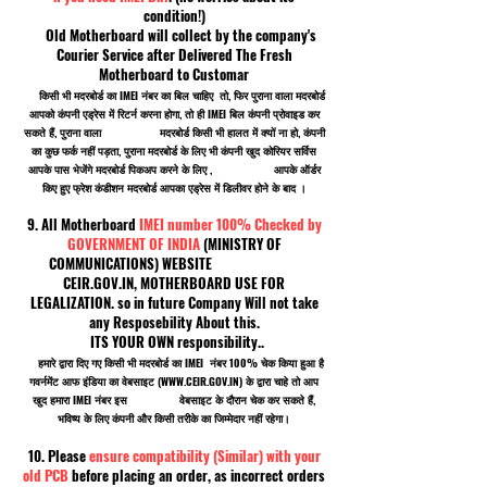
condition!)
Old Motherboard will collect by the company's
Courier Service after Delivered The Fresh
Motherboard to Customar
किसी भी मदरबोर्ड का IMEI नंबर का बिल चाहिए तो, फिर पुराना वाला मदरबोर्ड
आपको कंपनी एड्रेस में रिटर्न करना होगा, तो ही IMEI बिल कंपनी प्रोवाइड कर
सकते हैं, पुराना वाला मदरबोर्ड किसी भी हालत में क्यों ना हो, कंपनी
का कुछ फर्क नहीं पड़ता, पुराना मदरबोर्ड के लिए भी कंपनी खुद कोरियर सर्विस
आपके पास भेजेंगे मदरबोर्ड पिकअप करने के लिए , आपके ऑर्डर
किए हुए फ्रेश कंडीशन मदरबोर्ड आपका एड्रेस में डिलीवर होने के बाद ।
9. All Motherboard
IMEI number 100% Checked by
GOVERNMENT OF INDIA
(MINISTRY OF
COMMUNICATIONS) WEBSITE
CEIR.GOV.IN, MOTHERBOARD USE FOR
LEGALIZATION. so in future Company Will not take
any Resposebility About this.
ITS YOUR OWN responsibility..
हमारे द्वारा दिए गए किसी भी मदरबोर्ड का IMEI नंबर 100% चेक किया हुआ है
गवर्नमेंट आफ इंडिया का वेबसाइट (
WWW.CEIR.GOV.IN
) के द्वारा चाहे तो आप
खुद हमारा IMEI नंबर इस वेबसाइट के दौरान चेक कर सकते हैं,
भविष्य के लिए कंपनी और किसी तरीके का जिम्मेदार नहीं रहेगा।
10. Please
ensure compatibility (Similar) with your
old PCB
before placing an order, as incorrect orders