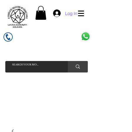
Log In
UFI ACADEMY KOLKATA (OPC) PRIVATE LIMITED
GSTIN - 19AADCU7884Q1Z5
INDIA'S NO 1 ONLINE CELL - PHONE SPARE PARTS SELLER
HELP LINE ( CALL / WHATSAPP ) +91 7619506534 ( SUNDAY
HOLIDAY )