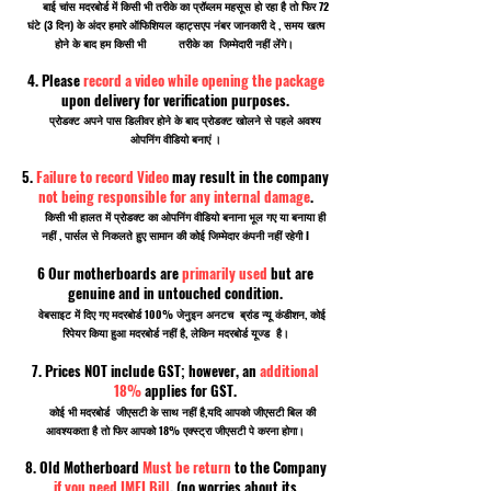
बाई चांस मदरबोर्ड में किसी भी तरीके का प्रॉब्लम महसूस हो रहा है तो फिर 72
घंटे (3 दिन) के अंदर हमारे ऑफिशियल व्हाट्सएप नंबर जानकारी दे , समय खत्म
होने के बाद हम किसी भी तरीके का जिम्मेदारी नहीं लेंगे।
4. Please
record a video while opening the package
upon delivery for verification purposes.
प्रोडक्ट अपने पास डिलीवर होने के बाद प्रोडक्ट खोलने से पहले अवश्य
ओपनिंग वीडियो बनाएं ।
5.
Failure to record Video
may result in the company
not being responsible for any internal damage
.
किसी भी हालत में प्रोडक्ट का ओपनिंग वीडियो बनाना भूल गए या बनाया ही
नहीं , पार्सल से निकलते हुए सामान की कोई जिम्मेदार कंपनी नहीं रहेगी I
6 Our motherboards are
primarily used
but are
genuine and in untouched condition.
वेबसाइट में दिए गए मदरबोर्ड 100% जेनुइन अनटच ब्रांड न्यू कंडीशन, कोई
रिपेयर किया हुआ मदरबोर्ड नहीं है, लेकिन मदरबोर्ड यूज्ड है।
7. Prices NOT include GST; however, an
additional
18%
applies for GST.
कोई भी मदरबोर्ड जीएसटी के साथ नहीं है,यदि आपको जीएसटी बिल की
आवश्यकता है तो फिर आपको 18% एक्स्ट्रा जीएसटी पे करना होगा।
8. Old Motherboard
Must be return
to the Company
if you need IMEI Bill
. (no worries about its