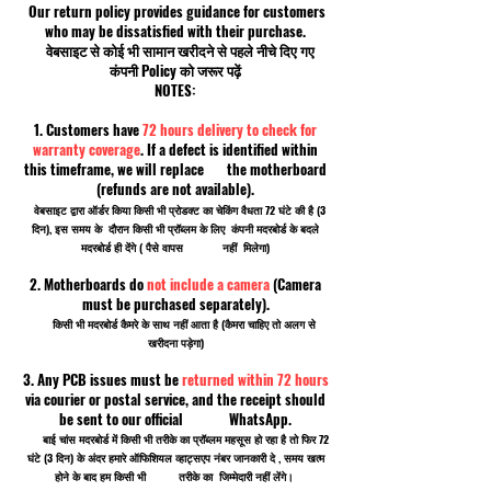
Our return policy provides guidance for customers
who may be dissatisfied with their purchase.
वेबसाइट से कोई भी सामान खरीदने से पहले नीचे दिए गए
कंपनी Policy को जरूर पढ़ें
NOTES:
1. Customers have
72 hours delivery to check for
warranty coverage
. If a defect is identified within
this timeframe, we will replace the motherboard
(refunds are not available).
वेबसाइट द्वारा ऑर्डर किया किसी भी प्रोडक्ट का चेकिंग वैधता 72 घंटे की है (3
दिन), इस समय के दौरान किसी भी प्रॉब्लम के लिए कंपनी मदरबोर्ड के बदले
मदरबोर्ड ही देंगे ( पैसे वापस नहीं मिलेगा)
2. Motherboards do
not include a camera
(Camera
must be purchased separately).
किसी भी मदरबोर्ड कैमरे के साथ नहीं आता है (कैमरा चाहिए तो अलग से
खरीदना पड़ेगा)
3. Any PCB issues must be
returned within 72 hours
via courier or postal service, and the receipt should
be sent to our official WhatsApp.
बाई चांस मदरबोर्ड में किसी भी तरीके का प्रॉब्लम महसूस हो रहा है तो फिर 72
घंटे (3 दिन) के अंदर हमारे ऑफिशियल व्हाट्सएप नंबर जानकारी दे , समय खत्म
होने के बाद हम किसी भी तरीके का जिम्मेदारी नहीं लेंगे।