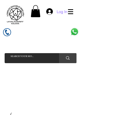
Log In
UFI ACADEMY KOLKATA (OPC) PRIVATE LIMITED
GSTIN - 19AADCU7884Q1Z5
INDIA'S NO 1 ONLINE CELL - PHONE SPARE PARTS SELLER
HELP LINE ( CALL / WHATSAPP ) +91 7619506534 ( SUNDAY
HOLIDAY )