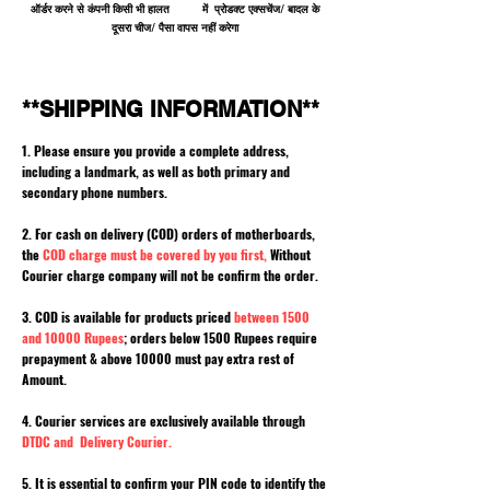
ऑर्डर करने से कंपनी किसी भी हालत में प्रोडक्ट एक्सचेंज/ बादल के
दूसरा चीज/ पैसा वापस नहीं करेगा
**SHIPPING INFORMATION**
1. Please ensure you provide a complete address,
including a landmark, as well as both primary and
secondary phone numbers.
2. For cash on delivery (COD) orders of motherboards,
the
COD charge must be covered by you first,
Without
Courier charge company will not be confirm the order.
3. COD is available for products priced
between 1500
and 10000 Rupees
; orders below 1500 Rupees require
prepayment & above 10000 must pay extra rest of
Amount.
4. Courier services are exclusively available through
DTDC and Delivery Courier.
5. It is essential to confirm your PIN code to identify the