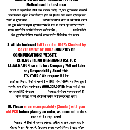
Motherboard to Customar
किसी भी मदरबोर्ड का IMEI नंबर का बिल चाहिए तो, फिर पुराना वाला मदरबोर्ड
आपको कंपनी एड्रेस में रिटर्न करना होगा, तो ही IMEI बिल कंपनी प्रोवाइड कर
सकते हैं, पुराना वाला मदरबोर्ड किसी भी हालत में क्यों ना हो, कंपनी
का कुछ फर्क नहीं पड़ता, पुराना मदरबोर्ड के लिए भी कंपनी खुद कोरियर सर्विस
आपके पास भेजेंगे मदरबोर्ड पिकअप करने के लिए , आपके ऑर्डर
किए हुए फ्रेश कंडीशन मदरबोर्ड आपका एड्रेस में डिलीवर होने के बाद ।
9. All Motherboard
IMEI number 100% Checked by
GOVERNMENT OF INDIA
(MINISTRY OF
COMMUNICATIONS) WEBSITE
CEIR.GOV.IN, MOTHERBOARD USE FOR
LEGALIZATION. so in future Company Will not take
any Resposebility About this.
ITS YOUR OWN responsibility..
हमारे द्वारा दिए गए किसी भी मदरबोर्ड का IMEI नंबर 100% चेक किया हुआ है
गवर्नमेंट आफ इंडिया का वेबसाइट (
WWW.CEIR.GOV.IN
) के द्वारा चाहे तो आप
खुद हमारा IMEI नंबर इस वेबसाइट के दौरान चेक कर सकते हैं,
भविष्य के लिए कंपनी और किसी तरीके का जिम्मेदार नहीं रहेगा।
10. Please
ensure compatibility (Similar) with your
old PCB
before placing an order, as incorrect orders
cannot be replaced.
वेबसाइट से किसी भी प्रकार प्रोडक्ट खरीदने से पहले ,आपके खुद के
प्रोडक्ट के साथ मैच कर ले, (उदाहरण स्वरूप मदरबोर्ड/कैमरा ), गलत मॉडल