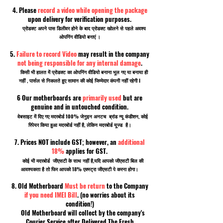
4. Please
record a video while opening the package
upon delivery for verification purposes.
प्रोडक्ट अपने पास डिलीवर होने के बाद प्रोडक्ट खोलने से पहले अवश्य
ओपनिंग वीडियो बनाएं ।
5.
Failure to record Video
may result in the company
not being responsible for any internal damage
.
किसी भी हालत में प्रोडक्ट का ओपनिंग वीडियो बनाना भूल गए या बनाया ही
नहीं , पार्सल से निकलते हुए सामान की कोई जिम्मेदार कंपनी नहीं रहेगी I
6 Our motherboards are
primarily used
but are
genuine and in untouched condition.
वेबसाइट में दिए गए मदरबोर्ड 100% जेनुइन अनटच ब्रांड न्यू कंडीशन, कोई
रिपेयर किया हुआ मदरबोर्ड नहीं है, लेकिन मदरबोर्ड यूज्ड है।
7. Prices NOT include GST; however, an
additional
18%
applies for GST.
कोई भी मदरबोर्ड जीएसटी के साथ नहीं है,यदि आपको जीएसटी बिल की
आवश्यकता है तो फिर आपको 18% एक्स्ट्रा जीएसटी पे करना होगा।
8. Old Motherboard
Must be return
to the Company
if you need IMEI Bill
. (no worries about its
condition!)
Old Motherboard will collect by the company's
Courier Service after Delivered The Fresh