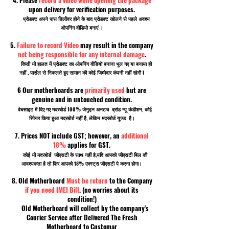
upon delivery for verification purposes.
प्रोडक्ट अपने पास डिलीवर होने के बाद प्रोडक्ट खोलने से पहले अवश्य
ओपनिंग वीडियो बनाएं ।
5.
Failure to record Video
may result in the company
not being responsible for any internal damage
.
किसी भी हालत में प्रोडक्ट का ओपनिंग वीडियो बनाना भूल गए या बनाया ही
नहीं , पार्सल से निकलते हुए सामान की कोई जिम्मेदार कंपनी नहीं रहेगी I
6 Our motherboards are
primarily used
but are
genuine and in untouched condition.
वेबसाइट में दिए गए मदरबोर्ड 100% जेनुइन अनटच ब्रांड न्यू कंडीशन, कोई
रिपेयर किया हुआ मदरबोर्ड नहीं है, लेकिन मदरबोर्ड यूज्ड है।
7. Prices NOT include GST; however, an
additional
18%
applies for GST.
कोई भी मदरबोर्ड जीएसटी के साथ नहीं है,यदि आपको जीएसटी बिल की
आवश्यकता है तो फिर आपको 18% एक्स्ट्रा जीएसटी पे करना होगा।
8. Old Motherboard
Must be return
to the Company
if you need IMEI Bill
. (no worries about its
condition!)
Old Motherboard will collect by the company's
Courier Service after Delivered The Fresh
Motherboard to Customar