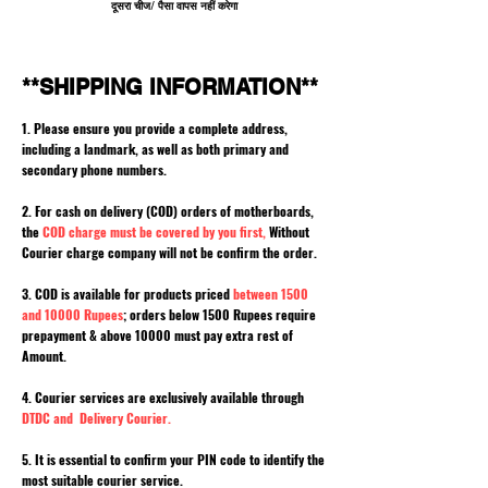
दूसरा चीज/ पैसा वापस नहीं करेगा
**SHIPPING INFORMATION**
1. Please ensure you provide a complete address,
including a landmark, as well as both primary and
secondary phone numbers.
2. For cash on delivery (COD) orders of motherboards,
the
COD charge must be covered by you first,
Without
Courier charge company will not be confirm the order.
3. COD is available for products priced
between 1500
and 10000 Rupees
; orders below 1500 Rupees require
prepayment & above 10000 must pay extra rest of
Amount.
4. Courier services are exclusively available through
DTDC and Delivery Courier.
5. It is essential to confirm your PIN code to identify the
most suitable courier service.