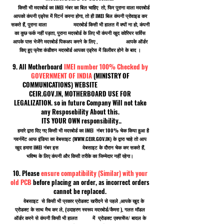
किसी भी मदरबोर्ड का IMEI नंबर का बिल चाहिए तो, फिर पुराना वाला मदरबोर्ड
आपको कंपनी एड्रेस में रिटर्न करना होगा, तो ही IMEI बिल कंपनी प्रोवाइड कर
सकते हैं, पुराना वाला मदरबोर्ड किसी भी हालत में क्यों ना हो, कंपनी
का कुछ फर्क नहीं पड़ता, पुराना मदरबोर्ड के लिए भी कंपनी खुद कोरियर सर्विस
आपके पास भेजेंगे मदरबोर्ड पिकअप करने के लिए , आपके ऑर्डर
किए हुए फ्रेश कंडीशन मदरबोर्ड आपका एड्रेस में डिलीवर होने के बाद ।
9. All Motherboard
IMEI number 100% Checked by
GOVERNMENT OF INDIA
(MINISTRY OF
COMMUNICATIONS) WEBSITE
CEIR.GOV.IN, MOTHERBOARD USE FOR
LEGALIZATION. so in future Company Will not take
any Resposebility About this.
ITS YOUR OWN responsibility..
हमारे द्वारा दिए गए किसी भी मदरबोर्ड का IMEI नंबर 100% चेक किया हुआ है
गवर्नमेंट आफ इंडिया का वेबसाइट (
WWW.CEIR.GOV.IN
) के द्वारा चाहे तो आप
खुद हमारा IMEI नंबर इस वेबसाइट के दौरान चेक कर सकते हैं,
भविष्य के लिए कंपनी और किसी तरीके का जिम्मेदार नहीं रहेगा।
10. Please
ensure compatibility (Similar) with your
old PCB
before placing an order, as incorrect orders
cannot be replaced.
वेबसाइट से किसी भी प्रकार प्रोडक्ट खरीदने से पहले ,आपके खुद के
प्रोडक्ट के साथ मैच कर ले, (उदाहरण स्वरूप मदरबोर्ड/कैमरा ), गलत मॉडल
ऑर्डर करने से कंपनी किसी भी हालत में प्रोडक्ट एक्सचेंज/ बादल के