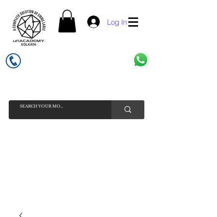
Log In
UFI ACADEMY KOLKATA (OPC) PRIVATE LIMITED
GSTIN - 19AADCU7884Q1Z5
INDIA'S NO 1 ONLINE CELL - PHONE SPARE PARTS SELLER
HELP LINE ( CALL / WHATSAPP ) +91 7619506534 ( SUNDAY
HOLIDAY )