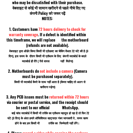
who may be dissatisfied with their purchase.
वेबसाइट से कोई भी सामान खरीदने से पहले नीचे दिए गए
कंपनी Policy को जरूर पढ़ें
NOTES:
1. Customers have
72 hours delivery to check for
warranty coverage
. If a defect is identified within
this timeframe, we will replace the motherboard
(refunds are not available).
वेबसाइट द्वारा ऑर्डर किया किसी भी प्रोडक्ट का चेकिंग वैधता 72 घंटे की है (3
दिन), इस समय के दौरान किसी भी प्रॉब्लम के लिए कंपनी मदरबोर्ड के बदले
मदरबोर्ड ही देंगे ( पैसे वापस नहीं मिलेगा)
2. Motherboards do
not include a camera
(Camera
must be purchased separately).
किसी भी मदरबोर्ड कैमरे के साथ नहीं आता है (कैमरा चाहिए तो अलग से
खरीदना पड़ेगा)
3. Any PCB issues must be
returned within 72 hours
via courier or postal service, and the receipt should
be sent to our official WhatsApp.
बाई चांस मदरबोर्ड में किसी भी तरीके का प्रॉब्लम महसूस हो रहा है तो फिर 72
घंटे (3 दिन) के अंदर हमारे ऑफिशियल व्हाट्सएप नंबर जानकारी दे , समय खत्म
होने के बाद हम किसी भी तरीके का जिम्मेदारी नहीं लेंगे।
4. Please
record a video while opening the package