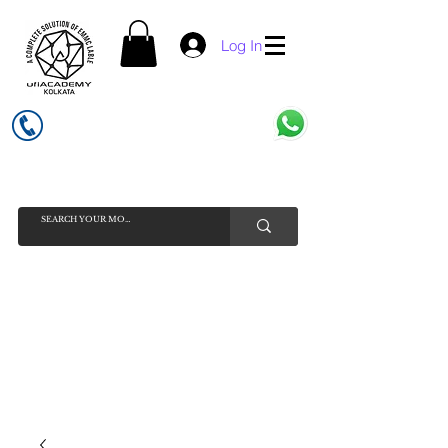
Log In
UFI ACADEMY KOLKATA (OPC) PRIVATE LIMITED
GSTIN - 19AADCU7884Q1Z5
INDIA'S NO 1 ONLINE CELL - PHONE SPARE PARTS SELLER
HELP LINE ( CALL / WHATSAPP ) +91 7619506534 ( SUNDAY
HOLIDAY )