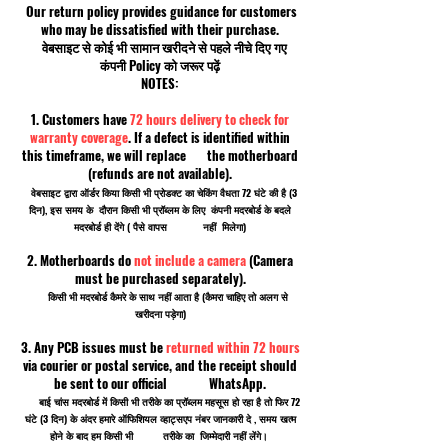
Our return policy provides guidance for customers
who may be dissatisfied with their purchase.
वेबसाइट से कोई भी सामान खरीदने से पहले नीचे दिए गए
कंपनी Policy को जरूर पढ़ें
NOTES:
1. Customers have
72 hours delivery to check for
warranty coverage
. If a defect is identified within
this timeframe, we will replace the motherboard
(refunds are not available).
वेबसाइट द्वारा ऑर्डर किया किसी भी प्रोडक्ट का चेकिंग वैधता 72 घंटे की है (3
दिन), इस समय के दौरान किसी भी प्रॉब्लम के लिए कंपनी मदरबोर्ड के बदले
मदरबोर्ड ही देंगे ( पैसे वापस नहीं मिलेगा)
2. Motherboards do
not include a camera
(Camera
must be purchased separately).
किसी भी मदरबोर्ड कैमरे के साथ नहीं आता है (कैमरा चाहिए तो अलग से
खरीदना पड़ेगा)
3. Any PCB issues must be
returned within 72 hours
via courier or postal service, and the receipt should
be sent to our official WhatsApp.
बाई चांस मदरबोर्ड में किसी भी तरीके का प्रॉब्लम महसूस हो रहा है तो फिर 72
घंटे (3 दिन) के अंदर हमारे ऑफिशियल व्हाट्सएप नंबर जानकारी दे , समय खत्म
होने के बाद हम किसी भी तरीके का जिम्मेदारी नहीं लेंगे।