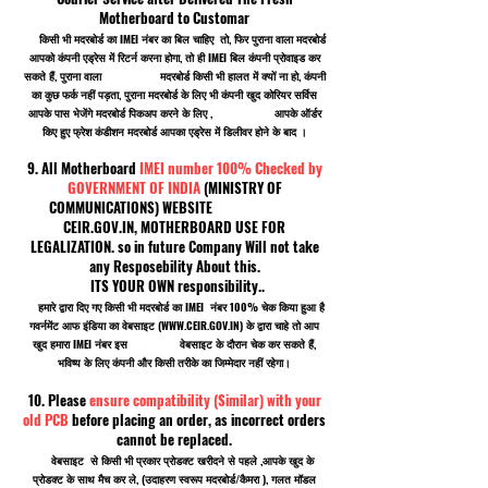
Motherboard to Customar
किसी भी मदरबोर्ड का IMEI नंबर का बिल चाहिए तो, फिर पुराना वाला मदरबोर्ड
आपको कंपनी एड्रेस में रिटर्न करना होगा, तो ही IMEI बिल कंपनी प्रोवाइड कर
सकते हैं, पुराना वाला मदरबोर्ड किसी भी हालत में क्यों ना हो, कंपनी
का कुछ फर्क नहीं पड़ता, पुराना मदरबोर्ड के लिए भी कंपनी खुद कोरियर सर्विस
आपके पास भेजेंगे मदरबोर्ड पिकअप करने के लिए , आपके ऑर्डर
किए हुए फ्रेश कंडीशन मदरबोर्ड आपका एड्रेस में डिलीवर होने के बाद ।
9. All Motherboard
IMEI number 100% Checked by
GOVERNMENT OF INDIA
(MINISTRY OF
COMMUNICATIONS) WEBSITE
CEIR.GOV.IN, MOTHERBOARD USE FOR
LEGALIZATION. so in future Company Will not take
any Resposebility About this.
ITS YOUR OWN responsibility..
हमारे द्वारा दिए गए किसी भी मदरबोर्ड का IMEI नंबर 100% चेक किया हुआ है
गवर्नमेंट आफ इंडिया का वेबसाइट (
WWW.CEIR.GOV.IN
) के द्वारा चाहे तो आप
खुद हमारा IMEI नंबर इस वेबसाइट के दौरान चेक कर सकते हैं,
भविष्य के लिए कंपनी और किसी तरीके का जिम्मेदार नहीं रहेगा।
10. Please
ensure compatibility (Similar) with your
old PCB
before placing an order, as incorrect orders
cannot be replaced.
वेबसाइट से किसी भी प्रकार प्रोडक्ट खरीदने से पहले ,आपके खुद के
प्रोडक्ट के साथ मैच कर ले, (उदाहरण स्वरूप मदरबोर्ड/कैमरा ), गलत मॉडल