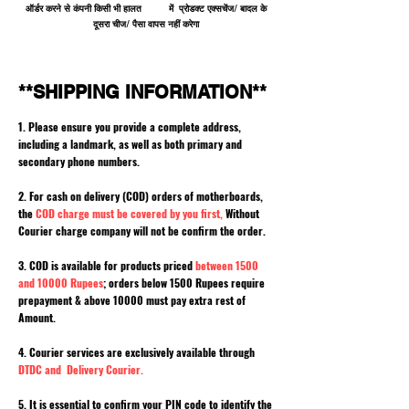
ऑर्डर करने से कंपनी किसी भी हालत में प्रोडक्ट एक्सचेंज/ बादल के
दूसरा चीज/ पैसा वापस नहीं करेगा
**SHIPPING INFORMATION**
1. Please ensure you provide a complete address,
including a landmark, as well as both primary and
secondary phone numbers.
2. For cash on delivery (COD) orders of motherboards,
the
COD charge must be covered by you first,
Without
Courier charge company will not be confirm the order.
3. COD is available for products priced
between 1500
and 10000 Rupees
; orders below 1500 Rupees require
prepayment & above 10000 must pay extra rest of
Amount.
4. Courier services are exclusively available through
DTDC and Delivery Courier.
5. It is essential to confirm your PIN code to identify the