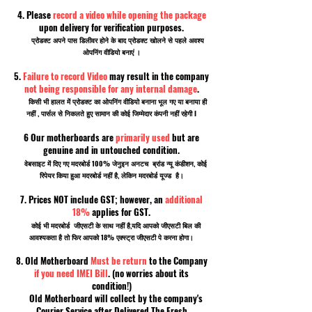
4. Please
record a video while opening the package
upon delivery for verification purposes.
प्रोडक्ट अपने पास डिलीवर होने के बाद प्रोडक्ट खोलने से पहले अवश्य
ओपनिंग वीडियो बनाएं ।
5.
Failure to record Video
may result in the company
not being responsible for any internal damage
.
किसी भी हालत में प्रोडक्ट का ओपनिंग वीडियो बनाना भूल गए या बनाया ही
नहीं , पार्सल से निकलते हुए सामान की कोई जिम्मेदार कंपनी नहीं रहेगी I
6 Our motherboards are
primarily used
but are
genuine and in untouched condition.
वेबसाइट में दिए गए मदरबोर्ड 100% जेनुइन अनटच ब्रांड न्यू कंडीशन, कोई
रिपेयर किया हुआ मदरबोर्ड नहीं है, लेकिन मदरबोर्ड यूज्ड है।
7. Prices NOT include GST; however, an
additional
18%
applies for GST.
कोई भी मदरबोर्ड जीएसटी के साथ नहीं है,यदि आपको जीएसटी बिल की
आवश्यकता है तो फिर आपको 18% एक्स्ट्रा जीएसटी पे करना होगा।
8. Old Motherboard
Must be return
to the Company
if you need IMEI Bill
. (no worries about its
condition!)
Old Motherboard will collect by the company's
Courier Service after Delivered The Fresh