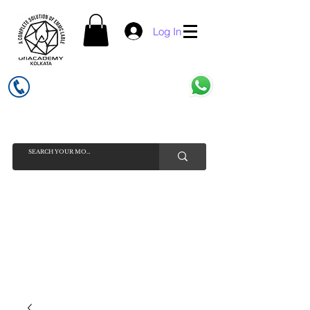
Log In
UFI ACADEMY KOLKATA (OPC) PRIVATE LIMITED
GSTIN - 19AADCU7884Q1Z5
INDIA'S NO 1 ONLINE CELL - PHONE SPARE PARTS SELLER
HELP LINE ( CALL / WHATSAPP ) +91 7619506534 ( SUNDAY
HOLIDAY )