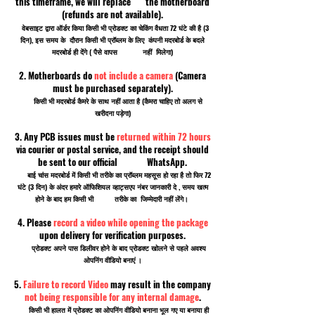
this timeframe, we will replace the motherboard
(refunds are not available).
वेबसाइट द्वारा ऑर्डर किया किसी भी प्रोडक्ट का चेकिंग वैधता 72 घंटे की है (3
दिन), इस समय के दौरान किसी भी प्रॉब्लम के लिए कंपनी मदरबोर्ड के बदले
मदरबोर्ड ही देंगे ( पैसे वापस नहीं मिलेगा)
2. Motherboards do
not include a camera
(Camera
must be purchased separately).
किसी भी मदरबोर्ड कैमरे के साथ नहीं आता है (कैमरा चाहिए तो अलग से
खरीदना पड़ेगा)
3. Any PCB issues must be
returned within 72 hours
via courier or postal service, and the receipt should
be sent to our official WhatsApp.
बाई चांस मदरबोर्ड में किसी भी तरीके का प्रॉब्लम महसूस हो रहा है तो फिर 72
घंटे (3 दिन) के अंदर हमारे ऑफिशियल व्हाट्सएप नंबर जानकारी दे , समय खत्म
होने के बाद हम किसी भी तरीके का जिम्मेदारी नहीं लेंगे।
4. Please
record a video while opening the package
upon delivery for verification purposes.
प्रोडक्ट अपने पास डिलीवर होने के बाद प्रोडक्ट खोलने से पहले अवश्य
ओपनिंग वीडियो बनाएं ।
5.
Failure to record Video
may result in the company
not being responsible for any internal damage
.
किसी भी हालत में प्रोडक्ट का ओपनिंग वीडियो बनाना भूल गए या बनाया ही