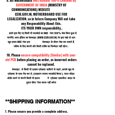
9. All Motherboard
IMEI number 100% Checked by
GOVERNMENT OF INDIA
(MINISTRY OF
COMMUNICATIONS) WEBSITE
CEIR.GOV.IN, MOTHERBOARD USE FOR
LEGALIZATION. so in future Company Will not take
any Resposebility About this.
ITS YOUR OWN responsibility..
हमारे द्वारा दिए गए किसी भी मदरबोर्ड का IMEI नंबर 100% चेक किया हुआ है
गवर्नमेंट आफ इंडिया का वेबसाइट (
WWW.CEIR.GOV.IN
) के द्वारा चाहे तो आप
खुद हमारा IMEI नंबर इस वेबसाइट के दौरान चेक कर सकते हैं,
भविष्य के लिए कंपनी और किसी तरीके का जिम्मेदार नहीं रहेगा।
10. Please
ensure compatibility (Similar) with your
old PCB
before placing an order, as incorrect orders
cannot be replaced.
वेबसाइट से किसी भी प्रकार प्रोडक्ट खरीदने से पहले ,आपके खुद के
प्रोडक्ट के साथ मैच कर ले, (उदाहरण स्वरूप मदरबोर्ड/कैमरा ), गलत मॉडल
ऑर्डर करने से कंपनी किसी भी हालत में प्रोडक्ट एक्सचेंज/ बादल के
दूसरा चीज/ पैसा वापस नहीं करेगा
**SHIPPING INFORMATION**
1. Please ensure you provide a complete address,