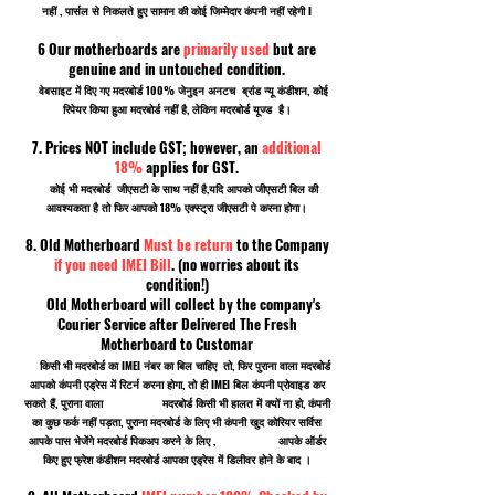
नहीं , पार्सल से निकलते हुए सामान की कोई जिम्मेदार कंपनी नहीं रहेगी I
6 Our motherboards are
primarily used
but are
genuine and in untouched condition.
वेबसाइट में दिए गए मदरबोर्ड 100% जेनुइन अनटच ब्रांड न्यू कंडीशन, कोई
रिपेयर किया हुआ मदरबोर्ड नहीं है, लेकिन मदरबोर्ड यूज्ड है।
7. Prices NOT include GST; however, an
additional
18%
applies for GST.
कोई भी मदरबोर्ड जीएसटी के साथ नहीं है,यदि आपको जीएसटी बिल की
आवश्यकता है तो फिर आपको 18% एक्स्ट्रा जीएसटी पे करना होगा।
8. Old Motherboard
Must be return
to the Company
if you need IMEI Bill
. (no worries about its
condition!)
Old Motherboard will collect by the company's
Courier Service after Delivered The Fresh
Motherboard to Customar
किसी भी मदरबोर्ड का IMEI नंबर का बिल चाहिए तो, फिर पुराना वाला मदरबोर्ड
आपको कंपनी एड्रेस में रिटर्न करना होगा, तो ही IMEI बिल कंपनी प्रोवाइड कर
सकते हैं, पुराना वाला मदरबोर्ड किसी भी हालत में क्यों ना हो, कंपनी
का कुछ फर्क नहीं पड़ता, पुराना मदरबोर्ड के लिए भी कंपनी खुद कोरियर सर्विस
आपके पास भेजेंगे मदरबोर्ड पिकअप करने के लिए , आपके ऑर्डर
किए हुए फ्रेश कंडीशन मदरबोर्ड आपका एड्रेस में डिलीवर होने के बाद ।