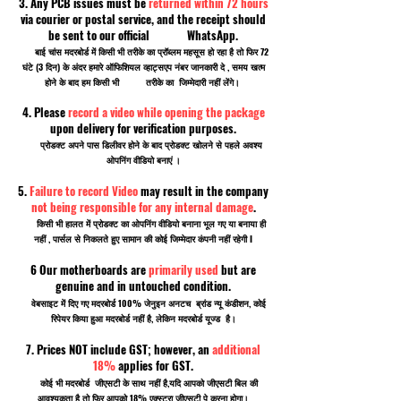
3. Any PCB issues must be
returned within 72 hours
via courier or postal service, and the receipt should
be sent to our official WhatsApp.
बाई चांस मदरबोर्ड में किसी भी तरीके का प्रॉब्लम महसूस हो रहा है तो फिर 72
घंटे (3 दिन) के अंदर हमारे ऑफिशियल व्हाट्सएप नंबर जानकारी दे , समय खत्म
होने के बाद हम किसी भी तरीके का जिम्मेदारी नहीं लेंगे।
4. Please
record a video while opening the package
upon delivery for verification purposes.
प्रोडक्ट अपने पास डिलीवर होने के बाद प्रोडक्ट खोलने से पहले अवश्य
ओपनिंग वीडियो बनाएं ।
5.
Failure to record Video
may result in the company
not being responsible for any internal damage
.
किसी भी हालत में प्रोडक्ट का ओपनिंग वीडियो बनाना भूल गए या बनाया ही
नहीं , पार्सल से निकलते हुए सामान की कोई जिम्मेदार कंपनी नहीं रहेगी I
6 Our motherboards are
primarily used
but are
genuine and in untouched condition.
वेबसाइट में दिए गए मदरबोर्ड 100% जेनुइन अनटच ब्रांड न्यू कंडीशन, कोई
रिपेयर किया हुआ मदरबोर्ड नहीं है, लेकिन मदरबोर्ड यूज्ड है।
7. Prices NOT include GST; however, an
additional
18%
applies for GST.
कोई भी मदरबोर्ड जीएसटी के साथ नहीं है,यदि आपको जीएसटी बिल की
आवश्यकता है तो फिर आपको 18% एक्स्ट्रा जीएसटी पे करना होगा।