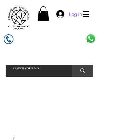
Log In
UFI ACADEMY KOLKATA (OPC) PRIVATE LIMITED
GSTIN - 19AADCU7884Q1Z5
INDIA'S NO 1 ONLINE CELL - PHONE SPARE PARTS SELLER
HELP LINE ( CALL / WHATSAPP ) +91 7619506534 ( SUNDAY
HOLIDAY )