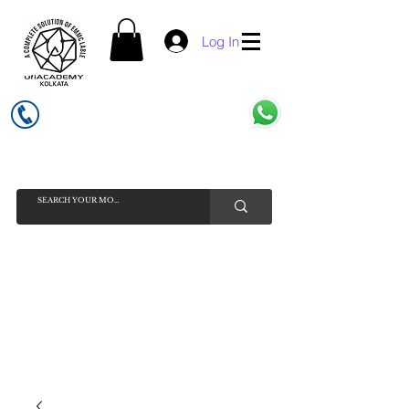
Log In
UFI ACADEMY KOLKATA (OPC) PRIVATE LIMITED
GSTIN - 19AADCU7884Q1Z5
INDIA'S NO 1 ONLINE CELL - PHONE SPARE PARTS SELLER
HELP LINE ( CALL / WHATSAPP ) +91 7619506534 ( SUNDAY
HOLIDAY )