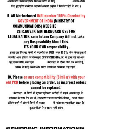
आपके पास भेजेंगे मदरबोर्ड पिकअप करने के लिए , आपके ऑर्डर
किए हुए फ्रेश कंडीशन मदरबोर्ड आपका एड्रेस में डिलीवर होने के बाद ।
9. All Motherboard
IMEI number 100% Checked by
GOVERNMENT OF INDIA
(MINISTRY OF
COMMUNICATIONS) WEBSITE
CEIR.GOV.IN, MOTHERBOARD USE FOR
LEGALIZATION. so in future Company Will not take
any Resposebility About this.
ITS YOUR OWN responsibility..
हमारे द्वारा दिए गए किसी भी मदरबोर्ड का IMEI नंबर 100% चेक किया हुआ है
गवर्नमेंट आफ इंडिया का वेबसाइट (
WWW.CEIR.GOV.IN
) के द्वारा चाहे तो आप
खुद हमारा IMEI नंबर इस वेबसाइट के दौरान चेक कर सकते हैं,
भविष्य के लिए कंपनी और किसी तरीके का जिम्मेदार नहीं रहेगा।
10. Please
ensure compatibility (Similar) with your
old PCB
before placing an order, as incorrect orders
cannot be replaced.
वेबसाइट से किसी भी प्रकार प्रोडक्ट खरीदने से पहले ,आपके खुद के
प्रोडक्ट के साथ मैच कर ले, (उदाहरण स्वरूप मदरबोर्ड/कैमरा ), गलत मॉडल
ऑर्डर करने से कंपनी किसी भी हालत में प्रोडक्ट एक्सचेंज/ बादल के
दूसरा चीज/ पैसा वापस नहीं करेगा