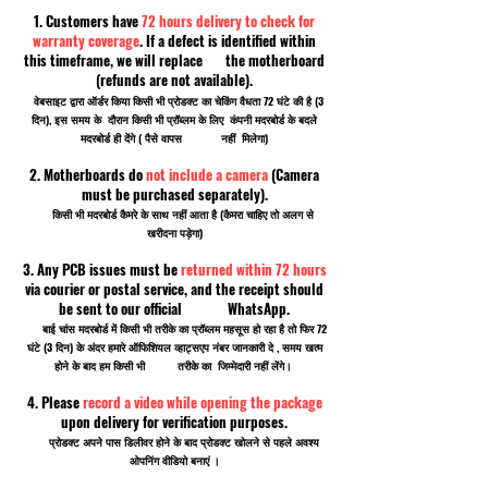
1. Customers have
72 hours delivery to check for
warranty coverage
. If a defect is identified within
this timeframe, we will replace the motherboard
(refunds are not available).
वेबसाइट द्वारा ऑर्डर किया किसी भी प्रोडक्ट का चेकिंग वैधता 72 घंटे की है (3
दिन), इस समय के दौरान किसी भी प्रॉब्लम के लिए कंपनी मदरबोर्ड के बदले
मदरबोर्ड ही देंगे ( पैसे वापस नहीं मिलेगा)
2. Motherboards do
not include a camera
(Camera
must be purchased separately).
किसी भी मदरबोर्ड कैमरे के साथ नहीं आता है (कैमरा चाहिए तो अलग से
खरीदना पड़ेगा)
3. Any PCB issues must be
returned within 72 hours
via courier or postal service, and the receipt should
be sent to our official WhatsApp.
बाई चांस मदरबोर्ड में किसी भी तरीके का प्रॉब्लम महसूस हो रहा है तो फिर 72
घंटे (3 दिन) के अंदर हमारे ऑफिशियल व्हाट्सएप नंबर जानकारी दे , समय खत्म
होने के बाद हम किसी भी तरीके का जिम्मेदारी नहीं लेंगे।
4. Please
record a video while opening the package
upon delivery for verification purposes.
प्रोडक्ट अपने पास डिलीवर होने के बाद प्रोडक्ट खोलने से पहले अवश्य
ओपनिंग वीडियो बनाएं ।