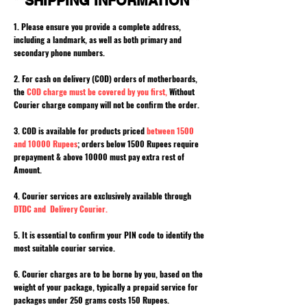
**SHIPPING INFORMATION**
1. Please ensure you provide a complete address,
including a landmark, as well as both primary and
secondary phone numbers.
2. For cash on delivery (COD) orders of motherboards,
the
COD charge must be covered by you first,
Without
Courier charge company will not be confirm the order.
3. COD is available for products priced
between 1500
and 10000 Rupees
; orders below 1500 Rupees require
prepayment & above 10000 must pay extra rest of
Amount.
4. Courier services are exclusively available through
DTDC and Delivery Courier.
5. It is essential to confirm your PIN code to identify the
most suitable courier service.
6. Courier charges are to be borne by you, based on the
weight of your package, typically a prepaid service for
packages under 250 grams costs 150 Rupees.