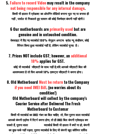
5.
Failure to record Video
may result in the company
not being responsible for any internal damage
.
किसी भी हालत में प्रोडक्ट का ओपनिंग वीडियो बनाना भूल गए या बनाया ही
नहीं , पार्सल से निकलते हुए सामान की कोई जिम्मेदार कंपनी नहीं रहेगी I
6 Our motherboards are
primarily used
but are
genuine and in untouched condition.
वेबसाइट में दिए गए मदरबोर्ड 100% जेनुइन अनटच ब्रांड न्यू कंडीशन, कोई
रिपेयर किया हुआ मदरबोर्ड नहीं है, लेकिन मदरबोर्ड यूज्ड है।
7. Prices NOT include GST; however, an
additional
18%
applies for GST.
कोई भी मदरबोर्ड जीएसटी के साथ नहीं है,यदि आपको जीएसटी बिल की
आवश्यकता है तो फिर आपको 18% एक्स्ट्रा जीएसटी पे करना होगा।
8. Old Motherboard
Must be return
to the Company
if you need IMEI Bill
. (no worries about its
condition!)
Old Motherboard will collect by the company's
Courier Service after Delivered The Fresh
Motherboard to Customar
किसी भी मदरबोर्ड का IMEI नंबर का बिल चाहिए तो, फिर पुराना वाला मदरबोर्ड
आपको कंपनी एड्रेस में रिटर्न करना होगा, तो ही IMEI बिल कंपनी प्रोवाइड कर
सकते हैं, पुराना वाला मदरबोर्ड किसी भी हालत में क्यों ना हो, कंपनी
का कुछ फर्क नहीं पड़ता, पुराना मदरबोर्ड के लिए भी कंपनी खुद कोरियर सर्विस