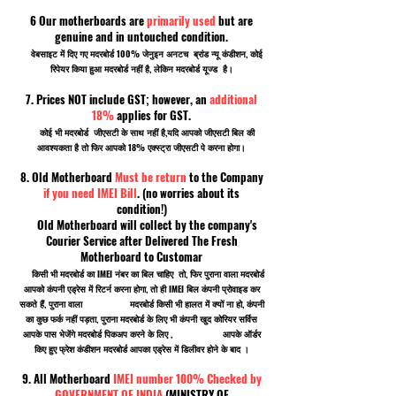
6 Our motherboards are
primarily used
but are
genuine and in untouched condition.
वेबसाइट में दिए गए मदरबोर्ड 100% जेनुइन अनटच ब्रांड न्यू कंडीशन, कोई
रिपेयर किया हुआ मदरबोर्ड नहीं है, लेकिन मदरबोर्ड यूज्ड है।
7. Prices NOT include GST; however, an
additional
18%
applies for GST.
कोई भी मदरबोर्ड जीएसटी के साथ नहीं है,यदि आपको जीएसटी बिल की
आवश्यकता है तो फिर आपको 18% एक्स्ट्रा जीएसटी पे करना होगा।
8. Old Motherboard
Must be return
to the Company
if you need IMEI Bill
. (no worries about its
condition!)
Old Motherboard will collect by the company's
Courier Service after Delivered The Fresh
Motherboard to Customar
किसी भी मदरबोर्ड का IMEI नंबर का बिल चाहिए तो, फिर पुराना वाला मदरबोर्ड
आपको कंपनी एड्रेस में रिटर्न करना होगा, तो ही IMEI बिल कंपनी प्रोवाइड कर
सकते हैं, पुराना वाला मदरबोर्ड किसी भी हालत में क्यों ना हो, कंपनी
का कुछ फर्क नहीं पड़ता, पुराना मदरबोर्ड के लिए भी कंपनी खुद कोरियर सर्विस
आपके पास भेजेंगे मदरबोर्ड पिकअप करने के लिए , आपके ऑर्डर
किए हुए फ्रेश कंडीशन मदरबोर्ड आपका एड्रेस में डिलीवर होने के बाद ।
9. All Motherboard
IMEI number 100% Checked by
GOVERNMENT OF INDIA
(MINISTRY OF