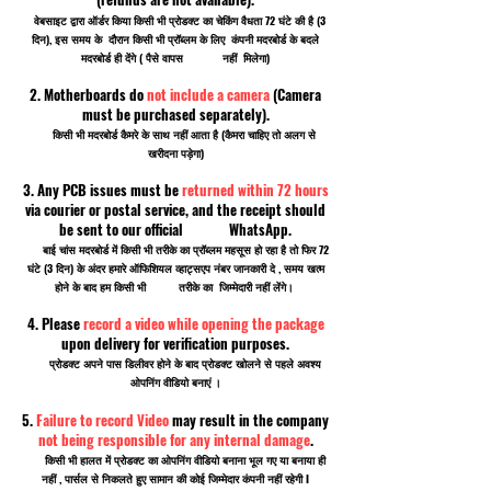
वेबसाइट द्वारा ऑर्डर किया किसी भी प्रोडक्ट का चेकिंग वैधता 72 घंटे की है (3
दिन), इस समय के दौरान किसी भी प्रॉब्लम के लिए कंपनी मदरबोर्ड के बदले
मदरबोर्ड ही देंगे ( पैसे वापस नहीं मिलेगा)
2. Motherboards do
not include a camera
(Camera
must be purchased separately).
किसी भी मदरबोर्ड कैमरे के साथ नहीं आता है (कैमरा चाहिए तो अलग से
खरीदना पड़ेगा)
3. Any PCB issues must be
returned within 72 hours
via courier or postal service, and the receipt should
be sent to our official WhatsApp.
बाई चांस मदरबोर्ड में किसी भी तरीके का प्रॉब्लम महसूस हो रहा है तो फिर 72
घंटे (3 दिन) के अंदर हमारे ऑफिशियल व्हाट्सएप नंबर जानकारी दे , समय खत्म
होने के बाद हम किसी भी तरीके का जिम्मेदारी नहीं लेंगे।
4. Please
record a video while opening the package
upon delivery for verification purposes.
प्रोडक्ट अपने पास डिलीवर होने के बाद प्रोडक्ट खोलने से पहले अवश्य
ओपनिंग वीडियो बनाएं ।
5.
Failure to record Video
may result in the company
not being responsible for any internal damage
.
किसी भी हालत में प्रोडक्ट का ओपनिंग वीडियो बनाना भूल गए या बनाया ही
नहीं , पार्सल से निकलते हुए सामान की कोई जिम्मेदार कंपनी नहीं रहेगी I