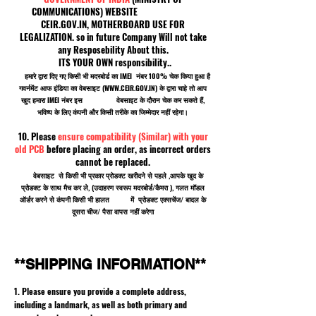
COMMUNICATIONS) WEBSITE
CEIR.GOV.IN, MOTHERBOARD USE FOR
LEGALIZATION. so in future Company Will not take
any Resposebility About this.
ITS YOUR OWN responsibility..
हमारे द्वारा दिए गए किसी भी मदरबोर्ड का IMEI नंबर 100% चेक किया हुआ है
गवर्नमेंट आफ इंडिया का वेबसाइट (
WWW.CEIR.GOV.IN
) के द्वारा चाहे तो आप
खुद हमारा IMEI नंबर इस वेबसाइट के दौरान चेक कर सकते हैं,
भविष्य के लिए कंपनी और किसी तरीके का जिम्मेदार नहीं रहेगा।
10. Please
ensure compatibility (Similar) with your
old PCB
before placing an order, as incorrect orders
cannot be replaced.
वेबसाइट से किसी भी प्रकार प्रोडक्ट खरीदने से पहले ,आपके खुद के
प्रोडक्ट के साथ मैच कर ले, (उदाहरण स्वरूप मदरबोर्ड/कैमरा ), गलत मॉडल
ऑर्डर करने से कंपनी किसी भी हालत में प्रोडक्ट एक्सचेंज/ बादल के
दूसरा चीज/ पैसा वापस नहीं करेगा
**SHIPPING INFORMATION**
1. Please ensure you provide a complete address,
including a landmark, as well as both primary and