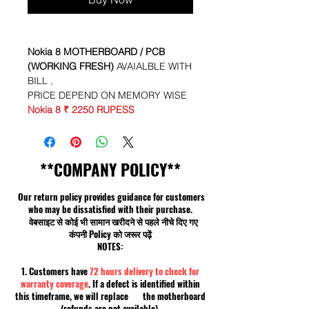
Nokia 8
MOTHERBOARD / PCB
(WORKING FRESH)
AVAIALBLE WITH
BILL ,
PRICE DEPEND ON MEMORY WISE
Nokia 8 ₹ 2250 RUPESS
**COMPANY POLICY**
Our return policy provides guidance for customers
who may be dissatisfied with their purchase.
वेबसाइट से कोई भी सामान खरीदने से पहले नीचे दिए गए
कंपनी Policy को जरूर पढ़ें
NOTES:
1. Customers have
72 hours delivery to check for
warranty coverage
. If a defect is identified within
this timeframe, we will replace the motherboard
(refunds are not available).