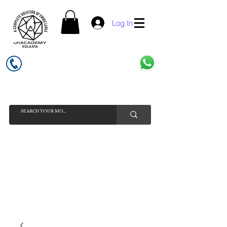
Log In
UFI ACADEMY KOLKATA (OPC) PRIVATE LIMITED
GSTIN - 19AADCU7884Q1Z5
INDIA'S NO 1 ONLINE CELL - PHONE SPARE PARTS SELLER
HELP LINE ( CALL / WHATSAPP ) +91 7619506534 ( SUNDAY
HOLIDAY )