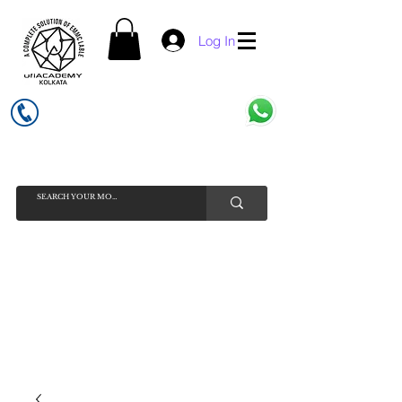
Log In
UFI ACADEMY KOLKATA (OPC) PRIVATE LIMITED
GSTIN - 19AADCU7884Q1Z5
INDIA'S NO 1 ONLINE CELL - PHONE SPARE PARTS SELLER
HELP LINE ( CALL / WHATSAPP ) +91 7619506534 ( SUNDAY
HOLIDAY )