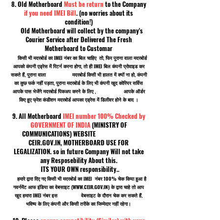
8. Old Motherboard
Must be return
to the Company
if you need IMEI Bill
. (no worries about its
condition!)
Old Motherboard will collect by the company's
Courier Service after Delivered The Fresh
Motherboard to Customar
किसी भी मदरबोर्ड का IMEI नंबर का बिल चाहिए तो, फिर पुराना वाला मदरबोर्ड
आपको कंपनी एड्रेस में रिटर्न करना होगा, तो ही IMEI बिल कंपनी प्रोवाइड कर
सकते हैं, पुराना वाला मदरबोर्ड किसी भी हालत में क्यों ना हो, कंपनी
का कुछ फर्क नहीं पड़ता, पुराना मदरबोर्ड के लिए भी कंपनी खुद कोरियर सर्विस
आपके पास भेजेंगे मदरबोर्ड पिकअप करने के लिए , आपके ऑर्डर
किए हुए फ्रेश कंडीशन मदरबोर्ड आपका एड्रेस में डिलीवर होने के बाद ।
9. All Motherboard
IMEI number 100% Checked by
GOVERNMENT OF INDIA
(MINISTRY OF
COMMUNICATIONS) WEBSITE
CEIR.GOV.IN, MOTHERBOARD USE FOR
LEGALIZATION. so in future Company Will not take
any Resposebility About this.
ITS YOUR OWN responsibility..
हमारे द्वारा दिए गए किसी भी मदरबोर्ड का IMEI नंबर 100% चेक किया हुआ है
गवर्नमेंट आफ इंडिया का वेबसाइट (
WWW.CEIR.GOV.IN
) के द्वारा चाहे तो आप
खुद हमारा IMEI नंबर इस वेबसाइट के दौरान चेक कर सकते हैं,
भविष्य के लिए कंपनी और किसी तरीके का जिम्मेदार नहीं रहेगा।