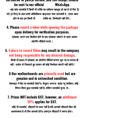
be sent to our official WhatsApp.
बाई चांस मदरबोर्ड में किसी भी तरीके का प्रॉब्लम महसूस हो रहा है तो फिर 72
घंटे (3 दिन) के अंदर हमारे ऑफिशियल व्हाट्सएप नंबर जानकारी दे , समय खत्म
होने के बाद हम किसी भी तरीके का जिम्मेदारी नहीं लेंगे।
4. Please
record a video while opening the package
upon delivery for verification purposes.
प्रोडक्ट अपने पास डिलीवर होने के बाद प्रोडक्ट खोलने से पहले अवश्य
ओपनिंग वीडियो बनाएं ।
5.
Failure to record Video
may result in the company
not being responsible for any internal damage
.
किसी भी हालत में प्रोडक्ट का ओपनिंग वीडियो बनाना भूल गए या बनाया ही
नहीं , पार्सल से निकलते हुए सामान की कोई जिम्मेदार कंपनी नहीं रहेगी I
6 Our motherboards are
primarily used
but are
genuine and in untouched condition.
वेबसाइट में दिए गए मदरबोर्ड 100% जेनुइन अनटच ब्रांड न्यू कंडीशन, कोई
रिपेयर किया हुआ मदरबोर्ड नहीं है, लेकिन मदरबोर्ड यूज्ड है।
7. Prices NOT include GST; however, an
additional
18%
applies for GST.
कोई भी मदरबोर्ड जीएसटी के साथ नहीं है,यदि आपको जीएसटी बिल की
आवश्यकता है तो फिर आपको 18% एक्स्ट्रा जीएसटी पे करना होगा।