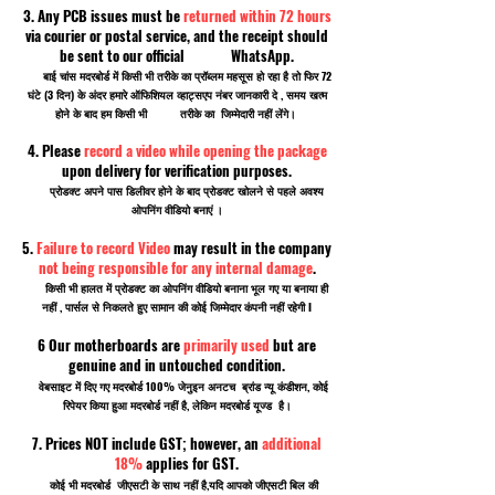
3. Any PCB issues must be
returned within 72 hours
via courier or postal service, and the receipt should
be sent to our official WhatsApp.
बाई चांस मदरबोर्ड में किसी भी तरीके का प्रॉब्लम महसूस हो रहा है तो फिर 72
घंटे (3 दिन) के अंदर हमारे ऑफिशियल व्हाट्सएप नंबर जानकारी दे , समय खत्म
होने के बाद हम किसी भी तरीके का जिम्मेदारी नहीं लेंगे।
4. Please
record a video while opening the package
upon delivery for verification purposes.
प्रोडक्ट अपने पास डिलीवर होने के बाद प्रोडक्ट खोलने से पहले अवश्य
ओपनिंग वीडियो बनाएं ।
5.
Failure to record Video
may result in the company
not being responsible for any internal damage
.
किसी भी हालत में प्रोडक्ट का ओपनिंग वीडियो बनाना भूल गए या बनाया ही
नहीं , पार्सल से निकलते हुए सामान की कोई जिम्मेदार कंपनी नहीं रहेगी I
6 Our motherboards are
primarily used
but are
genuine and in untouched condition.
वेबसाइट में दिए गए मदरबोर्ड 100% जेनुइन अनटच ब्रांड न्यू कंडीशन, कोई
रिपेयर किया हुआ मदरबोर्ड नहीं है, लेकिन मदरबोर्ड यूज्ड है।
7. Prices NOT include GST; however, an
additional
18%
applies for GST.
कोई भी मदरबोर्ड जीएसटी के साथ नहीं है,यदि आपको जीएसटी बिल की