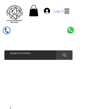
Log In
UFI ACADEMY KOLKATA (OPC) PRIVATE LIMITED
GSTIN - 19AADCU7884Q1Z5
INDIA'S NO 1 ONLINE CELL - PHONE SPARE PARTS SELLER
HELP LINE ( CALL / WHATSAPP ) +91 7619506534 ( SUNDAY
HOLIDAY )