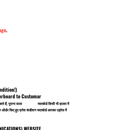
age
.
ndition!)
herboard to Customar
 कर सकते हैं, पुराना वाला मदरबोर्ड किसी भी हालत में
र्डर किए हुए फ्रेश कंडीशन मदरबोर्ड आपका एड्रेस में
OMMUNICATIONS) WEBSITE