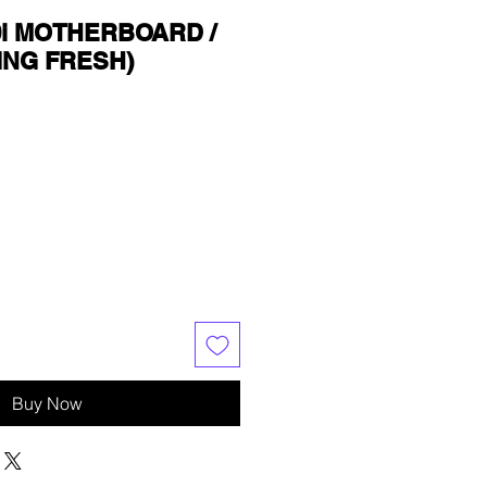
 30i MOTHERBOARD /
ING FRESH)
Buy Now