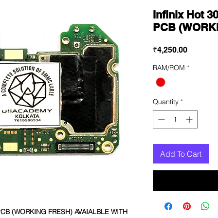
Infinix Hot
PCB (WORK
Price
₹4,250.00
RAM/ROM
*
Quantity
*
Add To Cart
B (WORKING FRESH) AVAIALBLE WITH