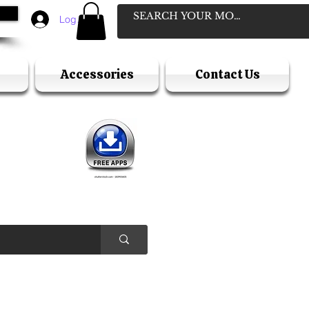
Log In
Accessories
Contact Us
D
ELLER
Y HOLIDAY )