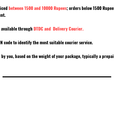
riced
between 1500 and 10000 Rupees
; orders below 1500 Rupe
unt.
y available through
DTDC and Delivery Courier.
PIN code to identify the most suitable courier service.
e by you, based on the weight of your package, typically a prepa