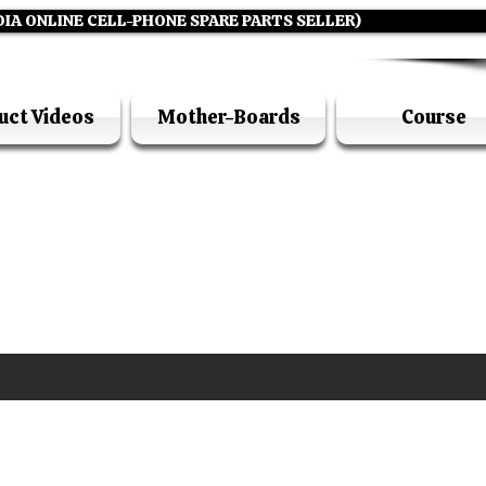
DIA ONLINE CELL-PHONE SPARE PARTS SELLER)
uct Videos
Mother-Boards
Course
UFI ACADEMY KOLKATA (OPC) PRIVATE LIMITE
GSTIN - 19AADCU7884Q1Z5
DIA'S NO 1 ONLINE CELL - PHONE SPARE PARTS S
E ( CALL / WHATSAPP ) +91 7619506534 ( SUNDA