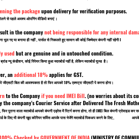
pening the package
upon delivery for verification purposes.
लने से पहले अवश्य ओपनिंग वीडियो बनाएं ।
sult in the company
not being responsible for any internal dam
ूल गए या बनाया ही नहीं , पार्सल से निकलते हुए सामान की कोई जिम्मेदार कंपनी नहीं रहेगी I
ly used
but are genuine and in untouched condition.
ांड न्यू कंडीशन, कोई रिपेयर किया हुआ मदरबोर्ड नहीं है, लेकिन मदरबोर्ड यूज्ड है।
ver, an
additional 18%
applies for GST.
पको जीएसटी बिल की आवश्यकता है तो फिर आपको 18% एक्स्ट्रा जीएसटी पे करना होगा।
rn
to the Company
if you need IMEI Bill
. (no worries about its co
 the company's Courier Service after Delivered The Fresh Mot
, फिर पुराना वाला मदरबोर्ड आपको कंपनी एड्रेस में रिटर्न करना होगा, तो ही IMEI बिल कंपनी प्रोवाइड
 मदरबोर्ड के लिए भी कंपनी खुद कोरियर सर्विस आपके पास भेजेंगे मदरबोर्ड पिकअप करने के लिए , आपके ऑ
 100% Checked by GOVERNMENT OF INDIA
(MINISTRY OF C