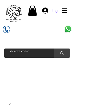
Log In
UFI ACADEMY KOLKATA (OPC) PRIVATE LIMITED
GSTIN - 19AADCU7884Q1Z5
INDIA'S NO 1 ONLINE CELL - PHONE SPARE PARTS SELLER
HELP LINE ( CALL / WHATSAPP ) +91 7619506534 ( SUNDAY
HOLIDAY )