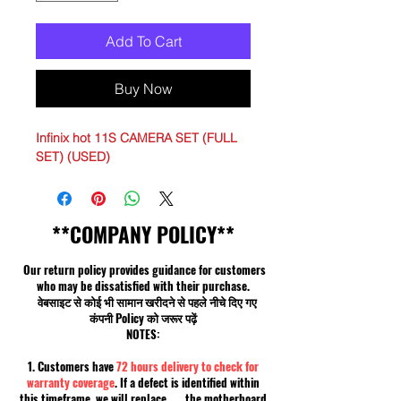
Add To Cart
Buy Now
Infinix hot 11S CAMERA SET (FULL
SET) (USED)
**COMPANY POLICY**
Our return policy provides guidance for customers
who may be dissatisfied with their purchase.
वेबसाइट से कोई भी सामान खरीदने से पहले नीचे दिए गए
कंपनी Policy को जरूर पढ़ें
NOTES:
1. Customers have
72 hours delivery to check for
warranty coverage
. If a defect is identified within
this timeframe, we will replace the motherboard