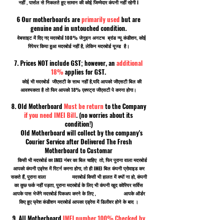
नहीं , पार्सल से निकलते हुए सामान की कोई जिम्मेदार कंपनी नहीं रहेगी I
6 Our motherboards are
primarily used
but are
genuine and in untouched condition.
वेबसाइट में दिए गए मदरबोर्ड 100% जेनुइन अनटच ब्रांड न्यू कंडीशन, कोई
रिपेयर किया हुआ मदरबोर्ड नहीं है, लेकिन मदरबोर्ड यूज्ड है।
7. Prices NOT include GST; however, an
additional
18%
applies for GST.
कोई भी मदरबोर्ड जीएसटी के साथ नहीं है,यदि आपको जीएसटी बिल की
आवश्यकता है तो फिर आपको 18% एक्स्ट्रा जीएसटी पे करना होगा।
8. Old Motherboard
Must be return
to the Company
if you need IMEI Bill
. (no worries about its
condition!)
Old Motherboard will collect by the company's
Courier Service after Delivered The Fresh
Motherboard to Customar
किसी भी मदरबोर्ड का IMEI नंबर का बिल चाहिए तो, फिर पुराना वाला मदरबोर्ड
आपको कंपनी एड्रेस में रिटर्न करना होगा, तो ही IMEI बिल कंपनी प्रोवाइड कर
सकते हैं, पुराना वाला मदरबोर्ड किसी भी हालत में क्यों ना हो, कंपनी
का कुछ फर्क नहीं पड़ता, पुराना मदरबोर्ड के लिए भी कंपनी खुद कोरियर सर्विस
आपके पास भेजेंगे मदरबोर्ड पिकअप करने के लिए , आपके ऑर्डर
किए हुए फ्रेश कंडीशन मदरबोर्ड आपका एड्रेस में डिलीवर होने के बाद ।
9. All Motherboard
IMEI number 100% Checked by