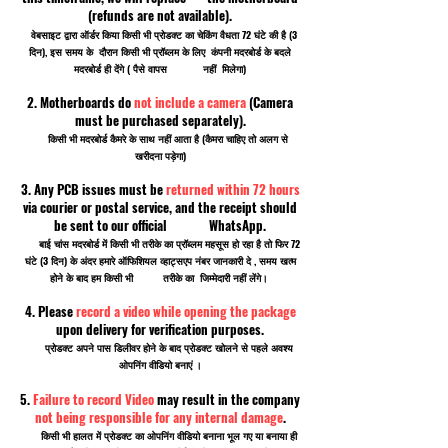
(refunds are not available).
वेबसाइट द्वारा ऑर्डर किया किसी भी प्रोडक्ट का चेकिंग वैधता 72 घंटे की है (3
दिन), इस समय के दौरान किसी भी प्रॉब्लम के लिए कंपनी मदरबोर्ड के बदले
मदरबोर्ड ही देंगे ( पैसे वापस नहीं मिलेगा)
2. Motherboards do
not include a camera
(Camera
must be purchased separately).
किसी भी मदरबोर्ड कैमरे के साथ नहीं आता है (कैमरा चाहिए तो अलग से
खरीदना पड़ेगा)
3. Any PCB issues must be
returned within 72 hours
via courier or postal service, and the receipt should
be sent to our official WhatsApp.
बाई चांस मदरबोर्ड में किसी भी तरीके का प्रॉब्लम महसूस हो रहा है तो फिर 72
घंटे (3 दिन) के अंदर हमारे ऑफिशियल व्हाट्सएप नंबर जानकारी दे , समय खत्म
होने के बाद हम किसी भी तरीके का जिम्मेदारी नहीं लेंगे।
4. Please
record a video while opening the package
upon delivery for verification purposes.
प्रोडक्ट अपने पास डिलीवर होने के बाद प्रोडक्ट खोलने से पहले अवश्य
ओपनिंग वीडियो बनाएं ।
5.
Failure to record Video
may result in the company
not being responsible for any internal damage
.
किसी भी हालत में प्रोडक्ट का ओपनिंग वीडियो बनाना भूल गए या बनाया ही