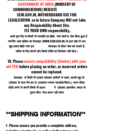
GOVERNMENT OF INDIA
(MINISTRY OF
COMMUNICATIONS) WEBSITE
CEIR.GOV.IN, MOTHERBOARD USE FOR
LEGALIZATION. so in future Company Will not take
any Resposebility About this.
ITS YOUR OWN responsibility..
हमारे द्वारा दिए गए किसी भी मदरबोर्ड का IMEI नंबर 100% चेक किया हुआ है
गवर्नमेंट आफ इंडिया का वेबसाइट (
WWW.CEIR.GOV.IN
) के द्वारा चाहे तो आप
खुद हमारा IMEI नंबर इस वेबसाइट के दौरान चेक कर सकते हैं,
भविष्य के लिए कंपनी और किसी तरीके का जिम्मेदार नहीं रहेगा।
10. Please
ensure compatibility (Similar) with your
old PCB
before placing an order, as incorrect orders
cannot be replaced.
वेबसाइट से किसी भी प्रकार प्रोडक्ट खरीदने से पहले ,आपके खुद के
प्रोडक्ट के साथ मैच कर ले, (उदाहरण स्वरूप मदरबोर्ड/कैमरा ), गलत मॉडल
ऑर्डर करने से कंपनी किसी भी हालत में प्रोडक्ट एक्सचेंज/ बादल के
दूसरा चीज/ पैसा वापस नहीं करेगा
**SHIPPING INFORMATION**
1. Please ensure you provide a complete address,
including a landmark, as well as both primary and