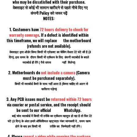
who may be dissatisfied with their purchase.
वेबसाइट से कोई भी सामान खरीदने से पहले नीचे दिए गए
कंपनी Policy को जरूर पढ़ें
NOTES:
1. Customers have
72 hours delivery to check for
warranty coverage
. If a defect is identified within
this timeframe, we will replace the motherboard
(refunds are not available).
वेबसाइट द्वारा ऑर्डर किया किसी भी प्रोडक्ट का चेकिंग वैधता 72 घंटे की है (3
दिन), इस समय के दौरान किसी भी प्रॉब्लम के लिए कंपनी मदरबोर्ड के बदले
मदरबोर्ड ही देंगे ( पैसे वापस नहीं मिलेगा)
2. Motherboards do
not include a camera
(Camera
must be purchased separately).
किसी भी मदरबोर्ड कैमरे के साथ नहीं आता है (कैमरा चाहिए तो अलग से
खरीदना पड़ेगा)
3. Any PCB issues must be
returned within 72 hours
via courier or postal service, and the receipt should
be sent to our official WhatsApp.
बाई चांस मदरबोर्ड में किसी भी तरीके का प्रॉब्लम महसूस हो रहा है तो फिर 72
घंटे (3 दिन) के अंदर हमारे ऑफिशियल व्हाट्सएप नंबर जानकारी दे , समय खत्म
होने के बाद हम किसी भी तरीके का जिम्मेदारी नहीं लेंगे।
4. Please
record a video while opening the package