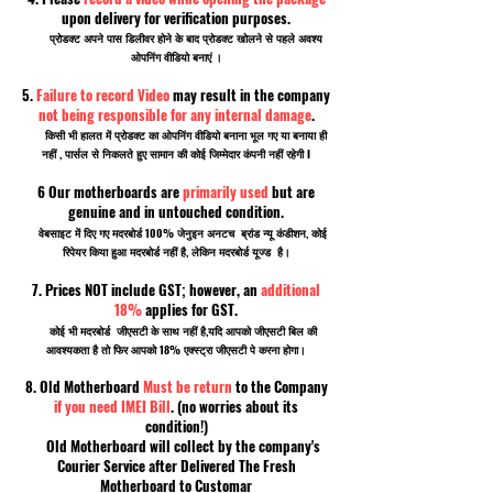
upon delivery for verification purposes.
प्रोडक्ट अपने पास डिलीवर होने के बाद प्रोडक्ट खोलने से पहले अवश्य
ओपनिंग वीडियो बनाएं ।
5.
Failure to record Video
may result in the company
not being responsible for any internal damage
.
किसी भी हालत में प्रोडक्ट का ओपनिंग वीडियो बनाना भूल गए या बनाया ही
नहीं , पार्सल से निकलते हुए सामान की कोई जिम्मेदार कंपनी नहीं रहेगी I
6 Our motherboards are
primarily used
but are
genuine and in untouched condition.
वेबसाइट में दिए गए मदरबोर्ड 100% जेनुइन अनटच ब्रांड न्यू कंडीशन, कोई
रिपेयर किया हुआ मदरबोर्ड नहीं है, लेकिन मदरबोर्ड यूज्ड है।
7. Prices NOT include GST; however, an
additional
18%
applies for GST.
कोई भी मदरबोर्ड जीएसटी के साथ नहीं है,यदि आपको जीएसटी बिल की
आवश्यकता है तो फिर आपको 18% एक्स्ट्रा जीएसटी पे करना होगा।
8. Old Motherboard
Must be return
to the Company
if you need IMEI Bill
. (no worries about its
condition!)
Old Motherboard will collect by the company's
Courier Service after Delivered The Fresh
Motherboard to Customar