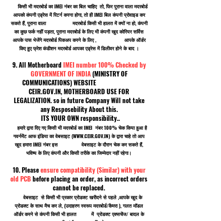
किसी भी मदरबोर्ड का IMEI नंबर का बिल चाहिए तो, फिर पुराना वाला मदरबोर्ड
आपको कंपनी एड्रेस में रिटर्न करना होगा, तो ही IMEI बिल कंपनी प्रोवाइड कर
सकते हैं, पुराना वाला मदरबोर्ड किसी भी हालत में क्यों ना हो, कंपनी
का कुछ फर्क नहीं पड़ता, पुराना मदरबोर्ड के लिए भी कंपनी खुद कोरियर सर्विस
आपके पास भेजेंगे मदरबोर्ड पिकअप करने के लिए , आपके ऑर्डर
किए हुए फ्रेश कंडीशन मदरबोर्ड आपका एड्रेस में डिलीवर होने के बाद ।
9. All Motherboard
IMEI number 100% Checked by
GOVERNMENT OF INDIA
(MINISTRY OF
COMMUNICATIONS) WEBSITE
CEIR.GOV.IN, MOTHERBOARD USE FOR
LEGALIZATION. so in future Company Will not take
any Resposebility About this.
ITS YOUR OWN responsibility..
हमारे द्वारा दिए गए किसी भी मदरबोर्ड का IMEI नंबर 100% चेक किया हुआ है
गवर्नमेंट आफ इंडिया का वेबसाइट (
WWW.CEIR.GOV.IN
) के द्वारा चाहे तो आप
खुद हमारा IMEI नंबर इस वेबसाइट के दौरान चेक कर सकते हैं,
भविष्य के लिए कंपनी और किसी तरीके का जिम्मेदार नहीं रहेगा।
10. Please
ensure compatibility (Similar) with your
old PCB
before placing an order, as incorrect orders
cannot be replaced.
वेबसाइट से किसी भी प्रकार प्रोडक्ट खरीदने से पहले ,आपके खुद के
प्रोडक्ट के साथ मैच कर ले, (उदाहरण स्वरूप मदरबोर्ड/कैमरा ), गलत मॉडल
ऑर्डर करने से कंपनी किसी भी हालत में प्रोडक्ट एक्सचेंज/ बादल के