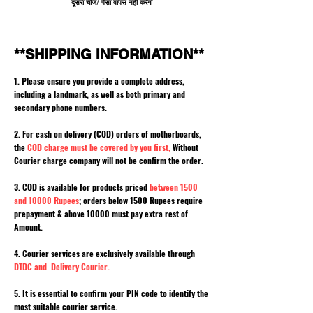
दूसरा चीज/ पैसा वापस नहीं करेगा
**SHIPPING INFORMATION**
1. Please ensure you provide a complete address,
including a landmark, as well as both primary and
secondary phone numbers.
2. For cash on delivery (COD) orders of motherboards,
the
COD charge must be covered by you first,
Without
Courier charge company will not be confirm the order.
3. COD is available for products priced
between 1500
and 10000 Rupees
; orders below 1500 Rupees require
prepayment & above 10000 must pay extra rest of
Amount.
4. Courier services are exclusively available through
DTDC and Delivery Courier.
5. It is essential to confirm your PIN code to identify the
most suitable courier service.