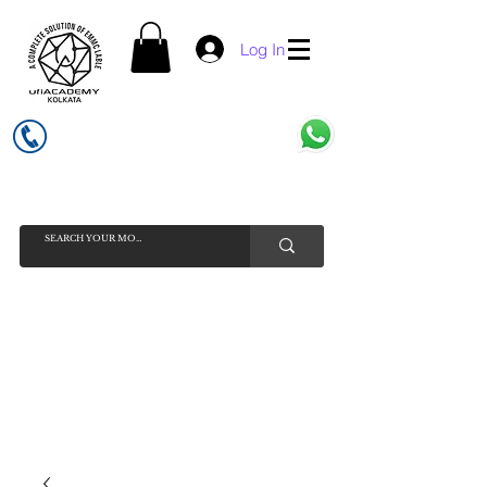
Log In
UFI ACADEMY KOLKATA (OPC) PRIVATE LIMITED
GSTIN - 19AADCU7884Q1Z5
INDIA'S NO 1 ONLINE CELL - PHONE SPARE PARTS SELLER
HELP LINE ( CALL / WHATSAPP ) +91 7619506534 ( SUNDAY
HOLIDAY )