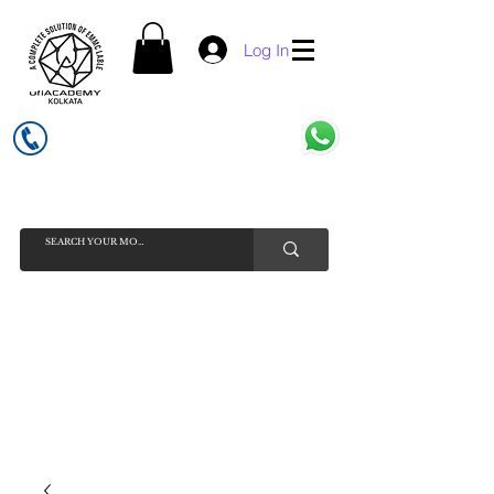
Log In
UFI ACADEMY KOLKATA (OPC) PRIVATE LIMITED
GSTIN - 19AADCU7884Q1Z5
INDIA'S NO 1 ONLINE CELL - PHONE SPARE PARTS SELLER
HELP LINE ( CALL / WHATSAPP ) +91 7619506534 ( SUNDAY
HOLIDAY )