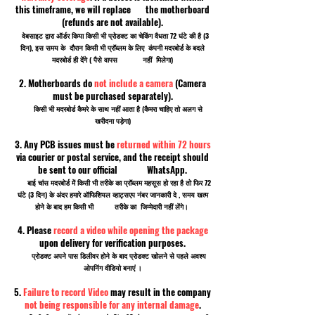
this timeframe, we will replace the motherboard
(refunds are not available).
वेबसाइट द्वारा ऑर्डर किया किसी भी प्रोडक्ट का चेकिंग वैधता 72 घंटे की है (3
दिन), इस समय के दौरान किसी भी प्रॉब्लम के लिए कंपनी मदरबोर्ड के बदले
मदरबोर्ड ही देंगे ( पैसे वापस नहीं मिलेगा)
2. Motherboards do
not include a camera
(Camera
must be purchased separately).
किसी भी मदरबोर्ड कैमरे के साथ नहीं आता है (कैमरा चाहिए तो अलग से
खरीदना पड़ेगा)
3. Any PCB issues must be
returned within 72 hours
via courier or postal service, and the receipt should
be sent to our official WhatsApp.
बाई चांस मदरबोर्ड में किसी भी तरीके का प्रॉब्लम महसूस हो रहा है तो फिर 72
घंटे (3 दिन) के अंदर हमारे ऑफिशियल व्हाट्सएप नंबर जानकारी दे , समय खत्म
होने के बाद हम किसी भी तरीके का जिम्मेदारी नहीं लेंगे।
4. Please
record a video while opening the package
upon delivery for verification purposes.
प्रोडक्ट अपने पास डिलीवर होने के बाद प्रोडक्ट खोलने से पहले अवश्य
ओपनिंग वीडियो बनाएं ।
5.
Failure to record Video
may result in the company
not being responsible for any internal damage
.