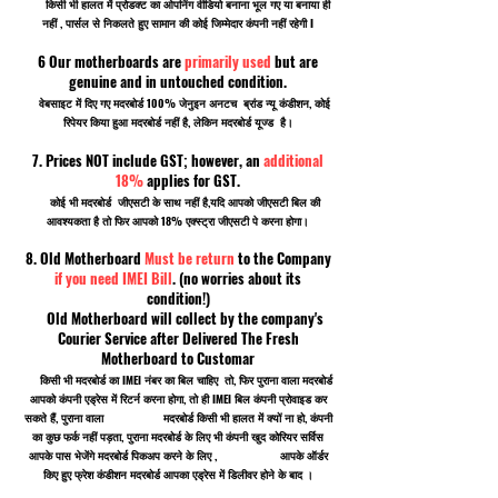
किसी भी हालत में प्रोडक्ट का ओपनिंग वीडियो बनाना भूल गए या बनाया ही
नहीं , पार्सल से निकलते हुए सामान की कोई जिम्मेदार कंपनी नहीं रहेगी I
6 Our motherboards are
primarily used
but are
genuine and in untouched condition.
वेबसाइट में दिए गए मदरबोर्ड 100% जेनुइन अनटच ब्रांड न्यू कंडीशन, कोई
रिपेयर किया हुआ मदरबोर्ड नहीं है, लेकिन मदरबोर्ड यूज्ड है।
7. Prices NOT include GST; however, an
additional
18%
applies for GST.
कोई भी मदरबोर्ड जीएसटी के साथ नहीं है,यदि आपको जीएसटी बिल की
आवश्यकता है तो फिर आपको 18% एक्स्ट्रा जीएसटी पे करना होगा।
8. Old Motherboard
Must be return
to the Company
if you need IMEI Bill
. (no worries about its
condition!)
Old Motherboard will collect by the company's
Courier Service after Delivered The Fresh
Motherboard to Customar
किसी भी मदरबोर्ड का IMEI नंबर का बिल चाहिए तो, फिर पुराना वाला मदरबोर्ड
आपको कंपनी एड्रेस में रिटर्न करना होगा, तो ही IMEI बिल कंपनी प्रोवाइड कर
सकते हैं, पुराना वाला मदरबोर्ड किसी भी हालत में क्यों ना हो, कंपनी
का कुछ फर्क नहीं पड़ता, पुराना मदरबोर्ड के लिए भी कंपनी खुद कोरियर सर्विस
आपके पास भेजेंगे मदरबोर्ड पिकअप करने के लिए , आपके ऑर्डर
किए हुए फ्रेश कंडीशन मदरबोर्ड आपका एड्रेस में डिलीवर होने के बाद ।