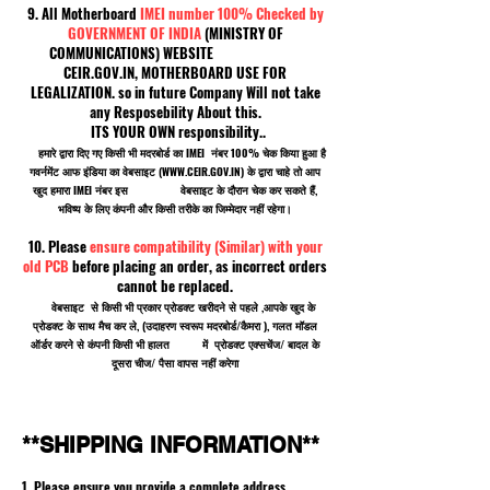
9. All Motherboard
IMEI number 100% Checked by
GOVERNMENT OF INDIA
(MINISTRY OF
COMMUNICATIONS) WEBSITE
CEIR.GOV.IN, MOTHERBOARD USE FOR
LEGALIZATION. so in future Company Will not take
any Resposebility About this.
ITS YOUR OWN responsibility..
हमारे द्वारा दिए गए किसी भी मदरबोर्ड का IMEI नंबर 100% चेक किया हुआ है
गवर्नमेंट आफ इंडिया का वेबसाइट (
WWW.CEIR.GOV.IN
) के द्वारा चाहे तो आप
खुद हमारा IMEI नंबर इस वेबसाइट के दौरान चेक कर सकते हैं,
भविष्य के लिए कंपनी और किसी तरीके का जिम्मेदार नहीं रहेगा।
10. Please
ensure compatibility (Similar) with your
old PCB
before placing an order, as incorrect orders
cannot be replaced.
वेबसाइट से किसी भी प्रकार प्रोडक्ट खरीदने से पहले ,आपके खुद के
प्रोडक्ट के साथ मैच कर ले, (उदाहरण स्वरूप मदरबोर्ड/कैमरा ), गलत मॉडल
ऑर्डर करने से कंपनी किसी भी हालत में प्रोडक्ट एक्सचेंज/ बादल के
दूसरा चीज/ पैसा वापस नहीं करेगा
**SHIPPING INFORMATION**
1. Please ensure you provide a complete address,